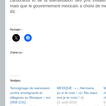
carburants et de la libéralisation des prix initia
mais que le gouvernement mexicain a choisi de me
tôt.
Partager :
J’aime ça :
Similaire
Temoignage de repression
MEXIQUE : « ¡ Hermana,
M
contre enseignants et
yo sí te creo ! »(« Ma sœur,
c
villageois au Mexique – oct
moi je te crois ! »)
c
2008 (Cln)
21 août 2019
5