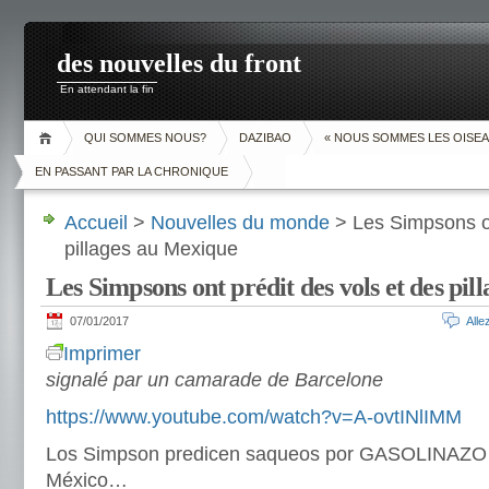
des nouvelles du front
En attendant la fin
QUI SOMMES NOUS?
DAZIBAO
« NOUS SOMMES LES OISEA
EN PASSANT PAR LA CHRONIQUE
Accueil
>
Nouvelles du monde
> Les Simpsons on
pillages au Mexique
Les Simpsons ont prédit des vols et des pi
07/01/2017
All
Imprimer
signalé par un camarade de Barcelone
https://www.youtube.com/watch?v=A-ovtINlIMM
Los Simpson predicen saqueos por GASOLINAZO e
México…