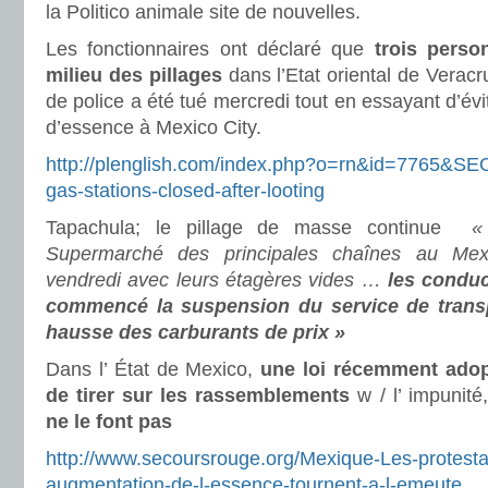
la Politico animale site de nouvelles.
Les fonctionnaires ont déclaré que
trois perso
milieu des pillages
dans l’Etat oriental de Veracruz
de police a été tué mercredi tout en essayant d’évit
d’essence à Mexico City.
http://plenglish.com/index.php?o=rn&id=7765&SE
gas-stations-closed-after-looting
Tapachula; le pillage de masse continue
«
Supermarché des principales chaînes au Mexi
vendredi avec leurs étagères vides …
les conduc
commencé la suspension du service de transpo
hausse des carburants de prix »
Dans l’ État de Mexico,
une loi récemment adop
de tirer sur les rassemblements
w / l’ impunité
ne le font pas
http://www.secoursrouge.org/Mexique-Les-protestat
augmentation-de-l-essence-tournent-a-l-emeute