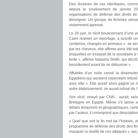
Des dizaines de cas identiques, concer
depuis le soulèvement de janvier 2
organisations de défense des droits de
témoigner. Un groupe de femmes venues 
violemment agressé.
Le 26 juin, le récit bouleversant d’une
Caire réaliser un reportage, a suscité u
centaines, changés en animaux », se seraie
par les cheveux, elle affirme avoir été b
lesquelles on essayait de la soustraire 
tente », affirme Natasha Smith, qui décri
benoîtement avant de se détourner ».
Affublée d’un voile censé la dissimule
Egyptiens qui auraient cependant refusé d
avec elle ». Elle aurait alors gagné un h
autre établissement, on aurait refusé de l
Son récit, relayé par CNN , aurait, se
Bretagne en Egypte. Même s’il laisse 
détails temporels et géographiques, certa
par l’auteur, il correspond aux descriptio
« Quel que soit le fin mot de l’histoire, 
programme de défense des droits des fem
masquer la réalité de ces attaques », qu