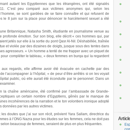
nant autant les Egyptiennes que les étrangères, ont été signalés
011. C’est peu comparé aux victimes anonymes qui, selon les
 l’homme, se sont gardées de se faire connaître et qui refusent de
le 8 juin sur la place pour dénoncer le harcèlement sexuel a été
 jeune Britannique, Natasha Smith, étudiante en journalisme venue au
ne profonde émotion. Sur son blog, elle décrit « ces hommes qui, par
nt jetés sur elle à la sortie du pont Qasr Al-Nil. Déshabillée, traînée
attue et violée par des dizaines de doigts, jusque sous des tentes dans
à ses agresseurs. « Un homme a tenté de me frapper avec un piquet de
t, pour compléter le tableau, « deux femmes en burqa qui la regardent
r aux regards, elle affirme avoir été évacuée en cachette par des
e l’accompagner à l’hôpital, « de peur d’être arrêtés si on les voyait
ôpital public, où elle aurait été éconduite par le personnel. Dans un
’examiner.
lon la chaîne américaine, été confirmé par l’ambassade de Grande-
sceptiques un certain nombre d’Egyptiens, gênés par le manque de
ines incohérences de la narration et le ton volontiers ironique adopté
ns données par les autres victimes.
et les doutes que j’ai sur son récit, prévient Yara Sallam, directrice du
Articl
mes à l’ONG Nazra pour les études sur les femmes, cela ne doit pas
i, selon beaucoup de femmes, seraient de plus en plus fréquentes.
Esp
com