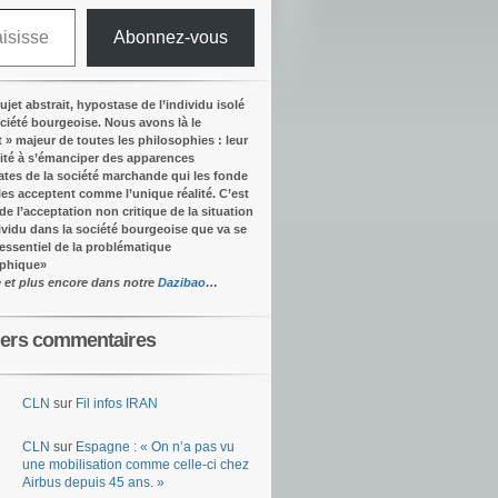
Abonnez-vous
ujet abstrait, hypostase de l’individu isolé
ociété bourgeoise. Nous avons là le
t » majeur de toutes les philosophies : leur
ité à s’émanciper des apparences
tes de la société marchande qui les fonde
lles acceptent comme l’unique réalité.
C’est
 de l’acceptation non critique de la situation
dividu dans la société bourgeoise que va se
’essentiel de la problématique
ophique
»
e et plus encore dans notre
Dazibao
…
iers commentaires
CLN
sur
Fil infos IRAN
CLN
sur
Espagne : « On n’a pas vu
une mobilisation comme celle-ci chez
Airbus depuis 45 ans. »