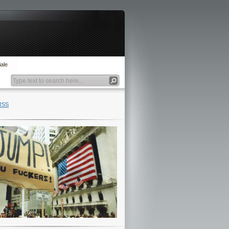
ale
RSS