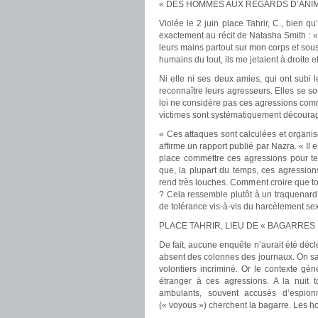
« DES HOMMES AUX REGARDS D’ANI
Violée le 2 juin place Tahrir, C., bien q
exactement au récit de Natasha Smith : 
leurs mains partout sur mon corps et so
humains du tout, ils me jetaient à droite
Ni elle ni ses deux amies, qui ont subi
reconnaître leurs agresseurs. Elles se s
loi ne considère pas ces agressions com
victimes sont systématiquement découragé
« Ces attaques sont calculées et organis
affirme un rapport publié par Nazra. « Il e
place commettre ces agressions pour ter
que, la plupart du temps, ces agression
rend très louches. Comment croire que t
? Cela ressemble plutôt à un traquenard.
de tolérance vis-à-vis du harcèlement sex
PLACE TAHRIR, LIEU DE « BAGARRES
De fait, aucune enquête n’aurait été décl
absent des colonnes des journaux. On sait
volontiers incriminé. Or le contexte gén
étranger à ces agressions. A la nuit 
ambulants, souvent accusés d’espion
(« voyous ») cherchent la bagarre. Les ho