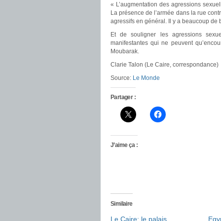
« L’augmentation des agressions sexuell
La présence de l’armée dans la rue contri
agressifs en général. Il y a beaucoup de 
Et de souligner les agressions sexue
manifestantes qui ne peuvent qu’encour
Moubarak.
Clarie Talon (Le Caire, correspondance)
Source:
Le Monde
Partager :
J’aime ça :
Similaire
Le Caire: le palais
Egy