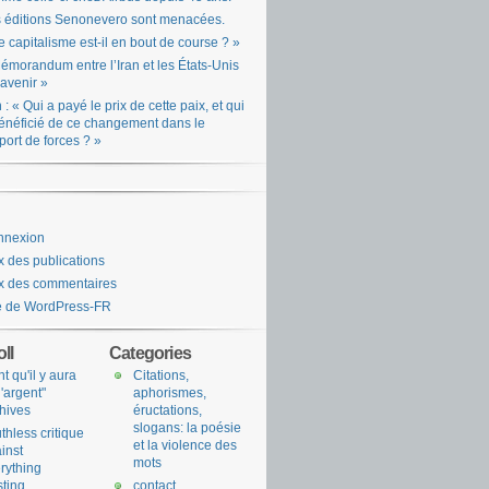
 éditions Senonevero sont menacées.
e capitalisme est-il en bout de course ? »
émorandum entre l’Iran et les États-Unis
l’avenir »
n : « Qui a payé le prix de cette paix, et qui
énéficié de ce changement dans le
port de forces ? »
nnexion
x des publications
x des commentaires
e de WordPress-FR
ll
Categories
nt qu'il y aura
Citations,
l'argent"
aphorismes,
hives
éructations,
slogans: la poésie
uthless critique
et la violence des
inst
mots
rything
sting
contact