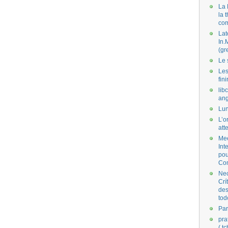
La 
la 
co
Lat
In.
(gr
Le 
Les
fini
lib
ang
Lun
L’o
att
Mee
Int
pou
Co
Nec
Crí
des
tod
Par
pra
( t