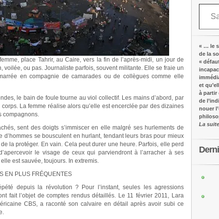
Saisissez votre adresse e-mail…
« … le s
de la s
emme, place Tahrir, au Caire, vers la fin de l’après-midi, un jour de
« défau
 voilée, ou pas. Journaliste parfois, souvent militante. Elle se fraie un
incapac
amarrée en compagnie de camarades ou de collègues comme elle
immédia
et qu’e
à partir
es, le bain de foule tourne au viol collectif. Les mains d’abord, par
de l’in
 corps. La femme réalise alors qu’elle est encerclée par des dizaines
nouer l
es compagnons.
philos
La suit
rrachés, sent des doigts s’immiscer en elle malgré ses hurlements de
oule d’hommes se bousculent en hurlant, tendant leurs bras pour mieux
t de la protéger. En vain. Cela peut durer une heure. Parfois, elle perd
Dern
d’apercevoir le visage de ceux qui parviendront à l’arracher à ses
 elle est sauvée, toujours. In extremis.
US EN PLUS FRÉQUENTES
épété depuis la révolution ? Pour l’instant, seules les agressions
nt fait l’objet de comptes rendus détaillés. Le 11 février 2011, Lara
éricaine CBS, a raconté son calvaire en détail après avoir subi ce
e.