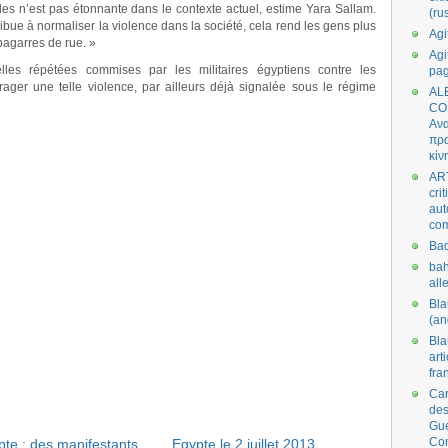
es n’est pas étonnante dans le contexte actuel, estime Yara Sallam.
(ru
bue à normaliser la violence dans la société, cela rend les gens plus
Agi
bagarres de rue. »
Agi
lles répétées commises par les militaires égyptiens contre les
pa
ager une telle violence, par ailleurs déjà signalée sous le régime
AL
CO
Ανα
πρα
κίν
AR
cri
aut
co
Bad
bah
all
Bl
(an
Bl
art
fra
Car
des
Gue
Co
pte : des manifestants
Egypte le 2 juillet 2013