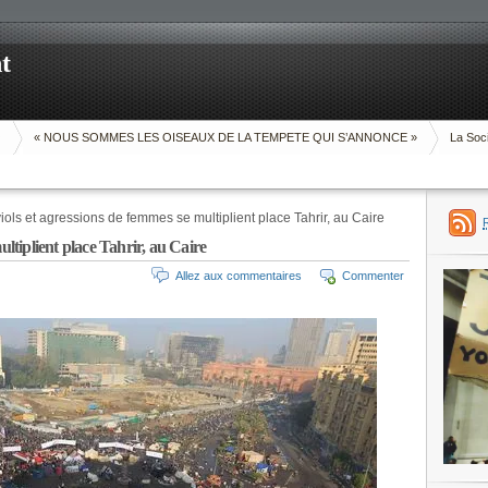
t
O
« NOUS SOMMES LES OISEAUX DE LA TEMPETE QUI S’ANNONCE »
La Soci
iols et agressions de femmes se multiplient place Tahrir, au Caire
ultiplient place Tahrir, au Caire
Allez aux commentaires
Commenter