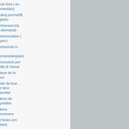
cle Noir ( en
rlandais)
uǎng journal闯
glish)
mmunaut.org
 allemand)
munisation (
grec)
munists in
lemand/anglais)
nessioni per
lotta di classe
tique de la
eur
ter de tout…
r tenir
ssentiel
tions de
symétrie
tions
nonevero
 Notes (en
lais)