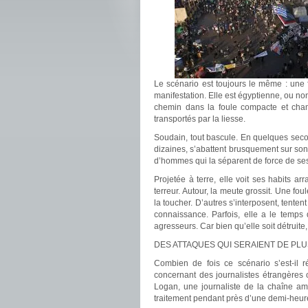
Le scénario est toujours le même : une f
manifestation. Elle est égyptienne, ou non,
chemin dans la foule compacte et ch
transportés par la liesse.
Soudain, tout bascule. En quelques second
dizaines, s’abattent brusquement sur son
d’hommes qui la séparent de force de s
Projetée à terre, elle voit ses habits a
terreur. Autour, la meute grossit. Une f
la toucher. D’autres s’interposent, tenten
connaissance. Parfois, elle a le temps 
agresseurs. Car bien qu’elle soit détruite,
DES ATTAQUES QUI SERAIENT DE PL
Combien de fois ce scénario s’est-il r
concernant des journalistes étrangères o
Logan, une journaliste de la chaîne am
traitement pendant près d’une demi-heur