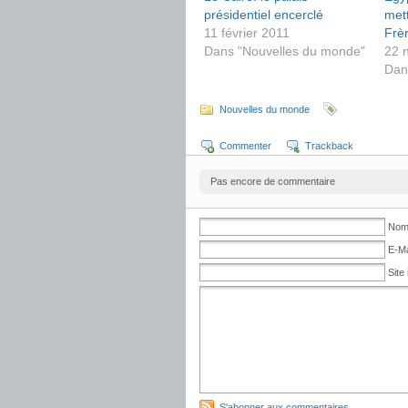
présidentiel encerclé
mett
11 février 2011
Frè
Dans "Nouvelles du monde"
22 
Dan
Nouvelles du monde
Commenter
Trackback
Pas encore de commentaire
No
E-Ma
Site 
S'abonner aux commentaires