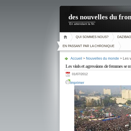
des nouvelles du fron
En attendant la fin
QUI SOMMES NOUS?
DAZIBA
EN PASSANT PAR LA CHRONIQUE
Accueil
>
Nouvelles du monde
> Les v
Les viols et agressions de femmes se m
01/07/2012
Imprimer