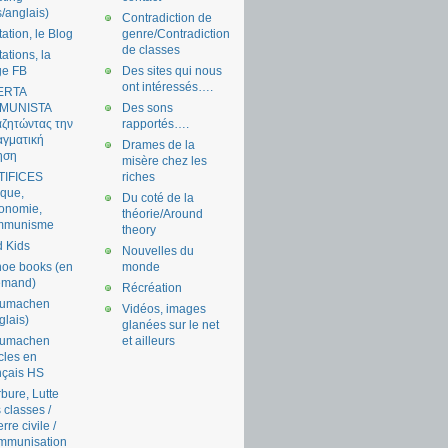
s/anglais)
Contradiction de
tation, le Blog
genre/Contradiction
de classes
tations, la
ge FB
Des sites qui nous
ont intéressés….
ERTA
MUNISTA
Des sons
ζητώντας την
rapportés….
γματική
Drames de la
ηση
misère chez les
TIFICES
riches
tique,
Du coté de la
onomie,
théorie/Around
mmunisme
theory
 Kids
Nouvelles du
oe books (en
monde
emand)
Récréation
aumachen
Vidéos, images
glais)
glanées sur le net
aumachen
et ailleurs
icles en
nçais HS
bure, Lutte
 classes /
rre civile /
mmunisation