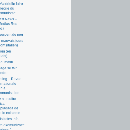
Matérielle faire
théorie du
mmunisme
est News –
Medias.Res
ec)
serpent de mer
 mauvais jours
ront (italien)
com (en
lais)
di matin
rage se fait
endre
ting – Revue
ernationale
r la
mmunisation
 plus ultra
tica
piadada de
o lo existente
is luttes info
telekomunizace
chèque )