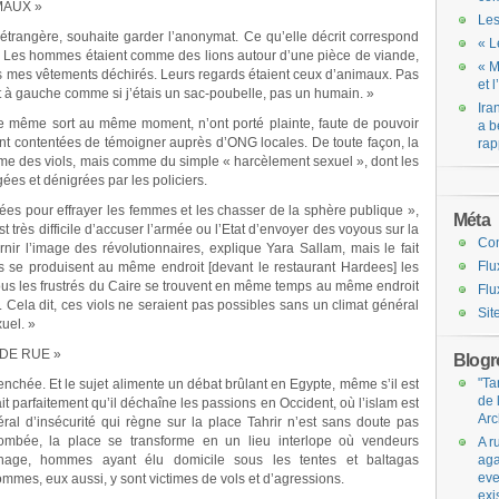
MAUX »
Les
u’étrangère, souhaite garder l’anonymat. Ce qu’elle décrit correspond
« L
« Les hommes étaient comme des lions autour d’une pièce de viande,
« M
us mes vêtements déchirés. Leurs regards étaient ceux d’animaux. Pas
et 
 et à gauche comme si j’étais un sac-poubelle, pas un humain. »
Ira
 le même sort au même moment, n’ont porté plainte, faute de pouvoir
a b
ont contentées de témoigner auprès d’ONG locales. De toute façon, la
rap
me des viols, mais comme du simple « harcèlement sexuel », dont les
es et dénigrées par les policiers.
ées pour effrayer les femmes et les chasser de la sphère publique »,
Méta
st très difficile d’accuser l’armée ou l’Etat d’envoyer des voyous sur la
Co
nir l’image des révolutionnaires, explique Yara Sallam, mais le fait
Flu
s se produisent au même endroit [devant le restaurant Hardees] les
ous les frustrés du Caire se trouvent en même temps au même endroit
Flu
 Cela dit, ces viols ne seraient pas possibles sans un climat général
Sit
uel. »
 DE RUE »
Blogro
"Ta
enchée. Et le sujet alimente un débat brûlant en Egypte, même s’il est
de 
 parfaitement qu’il déchaîne les passions en Occident, où l’islam est
Arc
éral d’insécurité qui règne sur la place Tahrir n’est sans doute pas
tombée, la place se transforme en un lieu interlope où vendeurs
A r
nage, hommes ayant élu domicile sous les tentes et baltagas
aga
eve
mmes, eux aussi, y sont victimes de vols et d’agressions.
exi