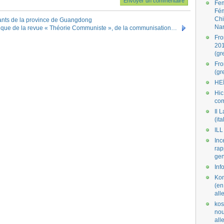
Fe
Fé
Ch
rants de la province de Guangdong
Na
tique de la revue « Théorie Communiste », de la communisation…
Fro
201
(gr
Fr
(gr
HE
Hic
co
Il L
(ita
ILL
Inc
rap
gen
Inf
Kom
(en
all
kos
nou
al