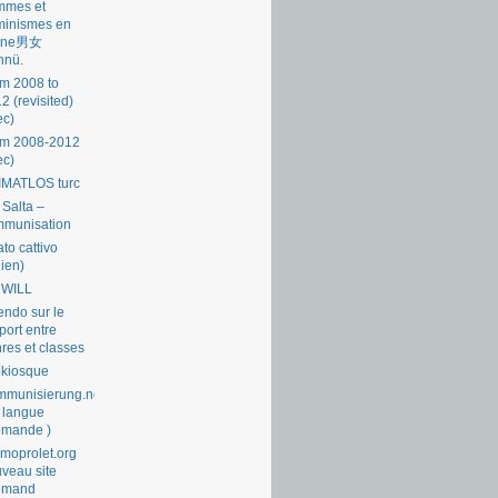
mmes et
minismes en
ine男女
nnü.
m 2008 to
2 (revisited)
ec)
om 2008-2012
ec)
İMATLOS turc
 Salta –
mmunisation
ato cattivo
lien)
 WILL
endo sur le
port entre
res et classes
okiosque
munisierung.net
 langue
emande )
moprolet.org
veau site
lemand