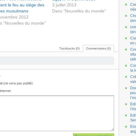
ent le feu au siège des
3 juillet 2013
Cer
née
res musulmans
Dans "Nouvelles du monde"
Ch
novembre 2012
(en
s "Nouvelles du monde"
co
(en
Com
en 
Trackbacks (0)
Commentaires (0)
Com
situ
(al
Con
la 
m
Cri
val
il (ne sera pas publié)
Dou
internet
pou
l’e
Edi
l'A
Edi
Se
End
ang