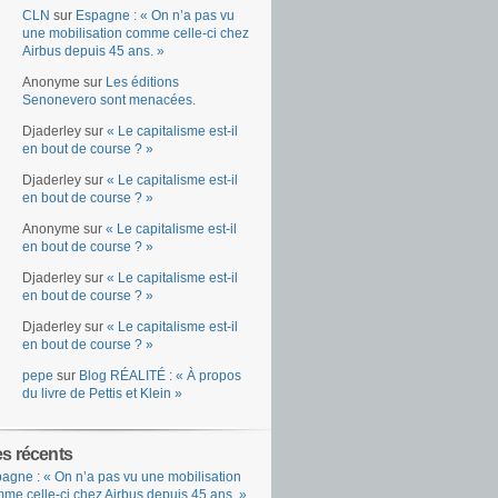
CLN
sur
Espagne : « On n’a pas vu
une mobilisation comme celle-ci chez
Airbus depuis 45 ans. »
Anonyme
sur
Les éditions
Senonevero sont menacées.
Djaderley
sur
« Le capitalisme est-il
en bout de course ? »
Djaderley
sur
« Le capitalisme est-il
en bout de course ? »
Anonyme
sur
« Le capitalisme est-il
en bout de course ? »
Djaderley
sur
« Le capitalisme est-il
en bout de course ? »
Djaderley
sur
« Le capitalisme est-il
en bout de course ? »
pepe
sur
Blog RÉALITÉ : « À propos
du livre de Pettis et Klein »
es récents
agne : « On n’a pas vu une mobilisation
me celle-ci chez Airbus depuis 45 ans. »