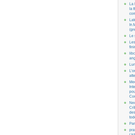
La 
la 
co
Lat
In.
(gr
Le 
Les
fini
lib
ang
Lun
L’o
att
Mee
Int
pou
Co
Nec
Crí
des
tod
Par
pra
( t