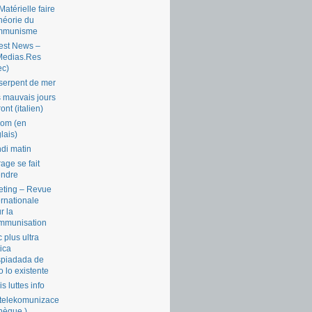
Matérielle faire
théorie du
mmunisme
est News –
Medias.Res
ec)
serpent de mer
 mauvais jours
ront (italien)
com (en
lais)
di matin
rage se fait
endre
ting – Revue
ernationale
r la
mmunisation
 plus ultra
tica
piadada de
o lo existente
is luttes info
telekomunizace
chèque )