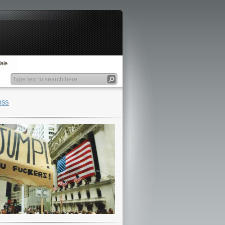
ale
RSS