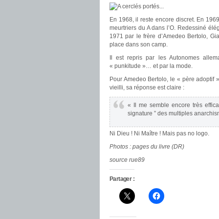
En 1968, il reste encore discret. En 1969,
meurtriers du A dans l’O. Redessiné élé
1971 par le frère d’Amedeo Bertolo, Giann
place dans son camp.
Il est repris par les Autonomes alle
« punkitude »… et par la mode.
Pour Amedeo Bertolo, le « père adoptif »
vieilli, sa réponse est claire :
« Il me semble encore très effic
signature ” des multiples anarchi
Ni Dieu ! Ni Maître ! Mais pas no logo.
Photos : pages du livre (DR)
source rue89
Partager :