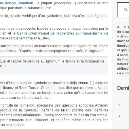
Saisissez votre adresse e-mail…
rre-Joseph Proudhon
. La plupart (espagnols…) ont semblé le voir,
lque part dans la colonne
Durruti
.
erclé, histoire véridique d’un symbole », tout cela n’est que légendes
« … le s
raphique plus récente. Etudes et preuves à l’appui -certifiées par le
de la s
Milan et le
Centre international de recherches sur l’anarchisme de
« défau
mier A cerclé remonterait à 1964.
incapac
immédia
e Bulletin des Jeunes Libertaires comme projet de signe de ralliement
et qu’e
chiste ». D’après le texte accompagnant cette idée, il s’agissait :
à partir
de l’in
ique et rapide de réduire au minimum le temps et la longueur de
nouer l
s. »
philos
La suit
es d’inspirations (le symbole antinucléaire déjà connu ? ) mais on
Dern
s Ibanez et René Darras. On ne peut pas dire que ce premier A dans
identiel par son annonce, on imagine sans peine qu’il est aussi plombé
 anars sur son fond et sa forme.
onomiste de formation, spécialiste des questions agricoles, Amedeo
létique de la Gioventù libertaria de Milan, proche des libertaires
trariants (mais néanmoins lucides) sont contre ce dessin trop simple,
i pour n’importe quoi. Pourtant -et peut-être même pour toutes ces
 un peu partout.