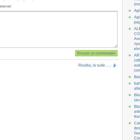
(ru
internet
Agi
Agi
pa
AL
CO
Ανα
πρα
κίν
AR
cri
Rouiba, la suite…..
aut
co
Bad
bah
all
Bl
(an
Bl
art
fra
Car
des
Gue
Co