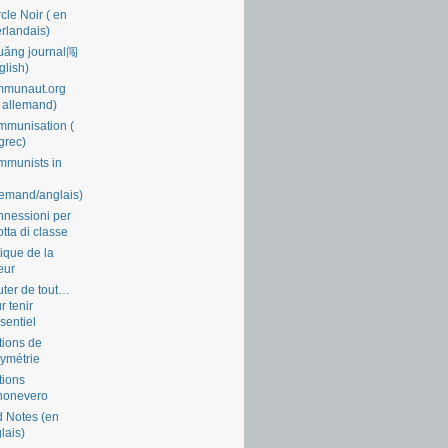
cle Noir ( en
rlandais)
uǎng journal闯
glish)
mmunaut.org
 allemand)
munisation (
grec)
munists in
lemand/anglais)
nessioni per
lotta di classe
tique de la
eur
ter de tout…
r tenir
ssentiel
tions de
symétrie
tions
nonevero
 Notes (en
lais)