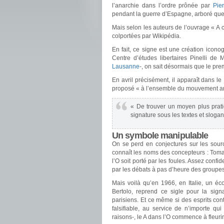
l’anarchie dans l’ordre prônée par
Pie
pendant la guerre d’Espagne, arboré que
Mais selon les auteurs de l’ouvrage « A c
colportées par Wikipédia.
En fait, ce signe est une création iconog
Centre d’études libertaires Pinelli de 
Lausanne
-, on sait désormais que le pre
En avril précisément, il apparaît dans l
proposé « à l’ensemble du mouvement anar
« De trouver un moyen plus prat
signature sous les textes et slogan
Un symbole manipulable
On se perd en conjectures sur les sourc
connaît les noms des concepteurs : Toma
l’O soit porté par les foules. Assez conf
par les débats à pas d’heure des groupes
Mais voilà qu’en 1966, en Italie, un éc
Bertolo, reprend ce sigle pour la signa
parisiens. Et ce même si des esprits con
falsifiable, au service de n’importe qu
raisons-, le A dans l’O commence à fleurir