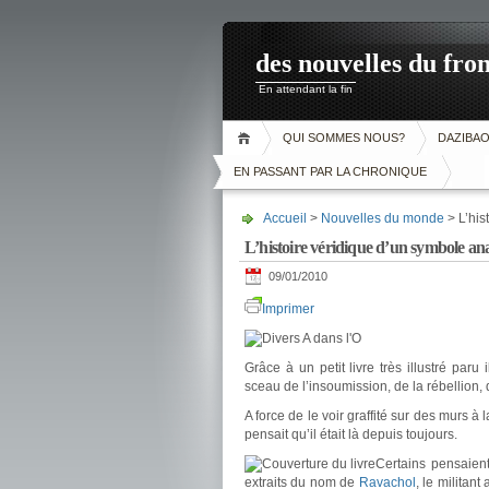
des nouvelles du fron
En attendant la fin
QUI SOMMES NOUS?
DAZIBA
EN PASSANT PAR LA CHRONIQUE
Accueil
>
Nouvelles du monde
> L’his
L’histoire véridique d’un symbole anar
09/01/2010
Imprimer
Grâce à un petit livre très illustré par
sceau de l’insoumission, de la rébellion, d
A force de le voir graffité sur des murs à
pensait qu’il était là depuis toujours.
Certains pensaient
extraits du nom de
Ravachol
, le militant