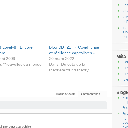
Les
« L
« M
et 
Ira
a b
rap
 Lovely!!!! Encore!
Blog DDT21 : « Covid, crise
ore!
et résilience capitalistes »
Méta
mai 2009
20 mars 2022
Co
s "Nouvelles du monde"
Dans "Du coté de la
Flu
théorie/Around theory"
Flu
Sit
Blogro
Trackbacks (0)
Commentaires (0)
"Ta
de 
Arc
A r
aga
m
eve
il (ne sera pas publié)
exi