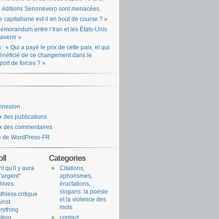
 éditions Senonevero sont menacées.
e capitalisme est-il en bout de course ? »
émorandum entre l’Iran et les États-Unis
l’avenir »
n : « Qui a payé le prix de cette paix, et qui
énéficié de ce changement dans le
port de forces ? »
nnexion
x des publications
x des commentaires
e de WordPress-FR
ll
Categories
nt qu'il y aura
Citations,
l'argent"
aphorismes,
hives
éructations,
slogans: la poésie
uthless critique
et la violence des
inst
mots
rything
sting
contact