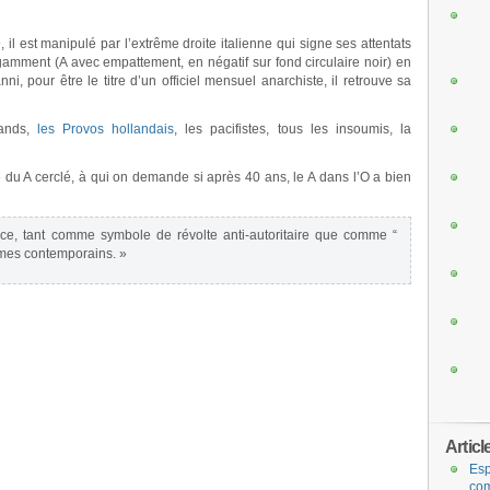
 il est manipulé par l’extrême droite italienne qui signe ses attentats
gamment (A avec empattement, en négatif sur fond circulaire noir) en
i, pour être le titre d’un officiel mensuel anarchiste, il retrouve sa
mands,
les Provos hollandais
, les pacifistes, tous les insoumis, la
 du A cerclé, à qui on demande si après 40 ans, le A dans l’O a bien
ace, tant comme symbole de révolte anti-autoritaire que comme “
smes contemporains. »
Articl
Esp
com