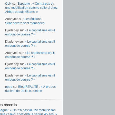
CLN
sur
Espagne : « On n’a pas vu
une mobilisation comme celle-ci chez
Airbus depuis 45 ans. »
Anonyme
sur
Les éditions
Senonevero sont menacées.
Djaderley
sur
« Le capitalisme est-il
en bout de course ? »
Djaderley
sur
« Le capitalisme est-il
en bout de course ? »
Anonyme
sur
« Le capitalisme est-il
en bout de course ? »
Djaderley
sur
« Le capitalisme est-il
en bout de course ? »
Djaderley
sur
« Le capitalisme est-il
en bout de course ? »
pepe
sur
Blog RÉALITÉ : « À propos
du livre de Pettis et Klein »
es récents
agne : « On n’a pas vu une mobilisation
me celle-ci chez Airbus depuis 45 ans. »