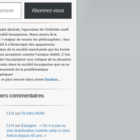
Abonnez-vous
ujet abstrait, hypostase de l’individu isolé
ociété bourgeoise. Nous avons là le
t » majeur de toutes les philosophies : leur
ité à s’émanciper des apparences
tes de la société marchande qui les fonde
lles acceptent comme l’unique réalité.
C’est
 de l’acceptation non critique de la situation
dividu dans la société bourgeoise que va se
’essentiel de la problématique
ophique
»
e et plus encore dans notre
Dazibao
…
iers commentaires
CLN
sur
Fil infos IRAN
CLN
sur
Espagne : « On n’a pas vu
une mobilisation comme celle-ci chez
Airbus depuis 45 ans. »