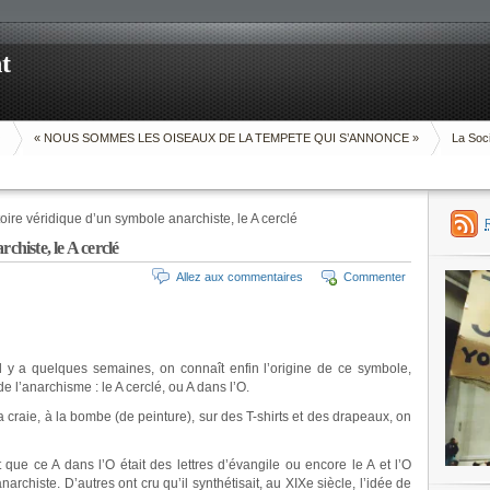
t
O
« NOUS SOMMES LES OISEAUX DE LA TEMPETE QUI S’ANNONCE »
La Soci
toire véridique d’un symbole anarchiste, le A cerclé
chiste, le A cerclé
Allez aux commentaires
Commenter
u il y a quelques semaines, on connaît enfin l’origine de ce symbole,
e l’anarchisme : le A cerclé, ou A dans l’O.
 la craie, à la bombe (de peinture), sur des T-shirts et des drapeaux, on
 que ce A dans l’O était des lettres d’évangile ou encore le A et l’O
 anarchiste. D’autres ont cru qu’il synthétisait, au XIXe siècle, l’idée de