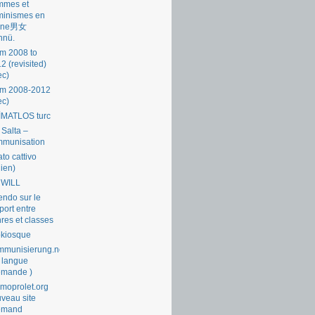
mmes et
minismes en
ine男女
nnü.
m 2008 to
2 (revisited)
ec)
om 2008-2012
ec)
İMATLOS turc
 Salta –
mmunisation
ato cattivo
lien)
 WILL
endo sur le
port entre
res et classes
okiosque
munisierung.net
 langue
emande )
moprolet.org
veau site
lemand