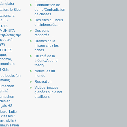
s/anglais)
Contradiction de
tation, le Blog
genre/Contradiction
de classes
tations, la
ge FB
Des sites qui nous
ont intéressés….
ERTA
MUNISTA
Des sons
ζητώντας την
rapportés….
γματική
Drames de la
ηση
misère chez les
TIFICES
riches
tique,
Du coté de la
onomie,
théorie/Around
mmunisme
theory
 Kids
Nouvelles du
oe books (en
monde
emand)
Récréation
aumachen
Vidéos, images
glais)
glanées sur le net
aumachen
et ailleurs
icles en
nçais HS
bure, Lutte
 classes /
rre civile /
mmunisation