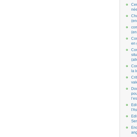
Cer
née
Ch
(en
co
(en
Com
en 
Com
situ
(al
Con
la 
Cri
val
Dou
pou
l’e
Edi
l'A
Edi
Se
End
ang