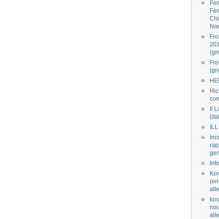
Fe
Fé
Ch
Na
Fro
201
(gr
Fr
(gr
HE
Hic
co
Il L
(ita
ILL
Inc
rap
gen
Inf
Kom
(en
all
kos
nou
al