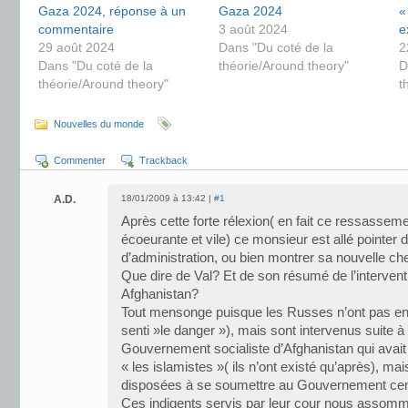
Gaza 2024, réponse à un
Gaza 2024
«
commentaire
3 août 2024
e
29 août 2024
Dans "Du coté de la
2
Dans "Du coté de la
théorie/Around theory"
D
théorie/Around theory"
t
Nouvelles du monde
Commenter
Trackback
A.D.
18/01/2009 à 13:42 |
#1
Après cette forte rélexion( en fait ce ressasseme
écoeurante et vile) ce monsieur est allé pointer 
d’administration, ou bien montrer sa nouvelle ch
Que dire de Val? Et de son résumé de l’intervent
Afghanistan?
Tout mensonge puisque les Russes n’ont pas en
senti »le danger »), mais sont intervenus suite 
Gouvernement socialiste d’Afghanistan qui avait 
« les islamistes »( ils n’ont existé qu’après), m
disposées à se soumettre au Gouvernement centr
Ces indigents servis par leur cour nous assom