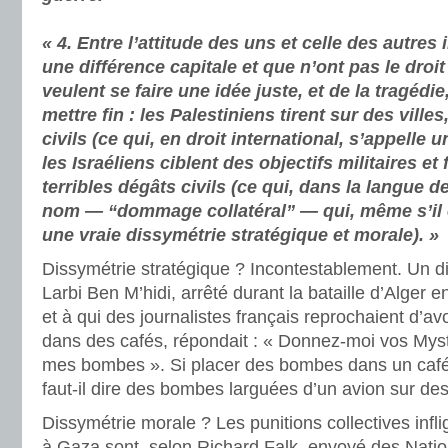
« 4. Entre l’attitude des uns et celle des autres il
une différence capitale et que n’ont pas le droi
veulent se faire une idée juste, et de la tragédi
mettre fin : les Palestiniens tirent sur des ville
civils (ce qui, en droit international, s’appelle 
les Israéliens ciblent des objectifs militaires et 
terribles dégâts civils (ce qui, dans la langue d
nom — “dommage collatéral” — qui, même s’il e
une vraie dissymétrie stratégique et morale). »
Dissymétrie stratégique ? Incontestablement. Un d
Larbi Ben M’hidi, arrêté durant la bataille d’Alger 
et à qui des journalistes français reprochaient d’
dans des cafés, répondait : « Donnez-moi vos Myst
mes bombes ». Si placer des bombes dans un caf
faut-il dire des bombes larguées d’un avion sur des
Dissymétrie morale ? Les punitions collectives inf
à Gaza sont, selon Richard Falk, envoyé des Natio