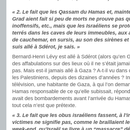
« 2. Le fait que les Qassam du Hamas et, maint
Grad aient fait si peu de morts ne prouve pas qu
inoffensifs, etc., mais que les Israéliens se prot
terrés dans les caves de leurs immeubles, aux 
de cauchemar, en sursis, au son des sirènes et
suis allé à Sdérot, je sais. »
Bernard-Henri Lévy est allé à Sdérot (alors qu’en Gé
des affabulations sur des lieux où il ne s’était jam
pas. Mais est-il jamais allé à Gaza ? A-t-il vu dans 
les Palestiniens, depuis des dizaines d’années ? In
télévision, une habitante de Gaza, à qui l’on demand
Hamas responsable de ce qu’elle subissait, réponda
avait des bombardements avant l’arrivée du Hamas e
tout cela n’est que prétexte.
« 3. Le fait que les obus israéliens fassent, à l’
victimes ne signifie pas, comme le braillaient l
week-end, qu’Israël se livre à un “massacre” dé