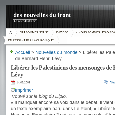
des nouvelles du front
En attendant la fin
QUI SOMMES NOUS?
DAZIBAO
« NOUS SOMMES LES OISEA
EN PASSANT PAR LA CHRONIQUE
Accueil
>
Nouvelles du monde
> Libérer les Pal
de Bernard-Henri Lévy
Libérer les Palestiniens des mensonges de
Lévy
14/01/2009
All
Imprimer
Trouvé sur le blog du Diplo.
« Il manquait encore sa voix dans le débat. Il vient
un texte exemplaire paru dans Le Point, « Libérer l
Hamas ». Exemplaire ? oui, car, comme celui d’An