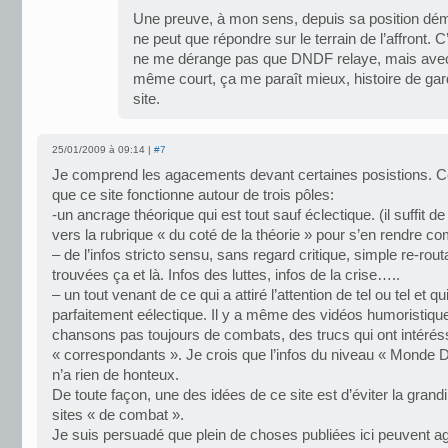
Une preuve, à mon sens, depuis sa position dém
ne peut que répondre sur le terrain de l’affront. C
ne me dérange pas que DNDF relaye, mais avec
même court, ça me paraît mieux, histoire de gar
site.
25/01/2009 à 09:14 |
#7
Je comprend les agacements devant certaines posistions. Cela
que ce site fonctionne autour de trois pôles:
-un ancrage théorique qui est tout sauf éclectique. (il suffit de 
vers la rubrique « du coté de la théorie » pour s’en rendre c
– de l’infos stricto sensu, sans regard critique, simple re-rout
trouvées ça et là. Infos des luttes, infos de la crise…..
– un tout venant de ce qui a attiré l’attention de tel ou tel et qui
parfaitement eélectique. Il y a même des vidéos humoristiqu
chansons pas toujours de combats, des trucs qui ont intéré
« correspondants ». Je crois que l’infos du niveau « Monde 
n’a rien de honteux.
De toute façon, une des idées de ce site est d’éviter la gran
sites « de combat ».
Je suis persuadé que plein de choses publiées ici peuvent 