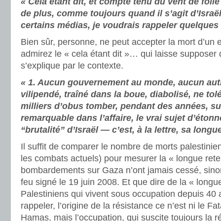
« Cela étant dit, et compte tenu du vent de foli
de plus, comme toujours quand il s’agit d’Israë
certains médias, je voudrais rappeler quelques f
Bien sûr, personne, ne peut accepter la mort d’un en
admirez le « cela étant dit »… qui laisse supposer 
s’explique par le contexte.
« 1. Aucun gouvernement au monde, aucun autr
vilipendé, traîné dans la boue, diabolisé, ne tol
milliers d’obus tomber, pendant des années, sur 
remarquable dans l’affaire, le vrai sujet d’éton
“brutalité” d’Israël — c’est, à la lettre, sa longu
Il suffit de comparer le nombre de morts palestinien
les combats actuels) pour mesurer la « longue reten
bombardements sur Gaza n’ont jamais cessé, sinon
feu signé le 19 juin 2008. Et que dire de la « long
Palestiniens qui vivent sous occupation depuis 40 a
rappeler, l’origine de la résistance ce n’est ni le Fat
Hamas, mais l’occupation, qui suscite toujours la r