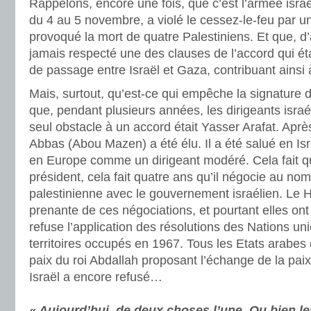
Rappelons, encore une fois, que c’est l’armée israé
du 4 au 5 novembre, a violé le cessez-le-feu par un
provoqué la mort de quatre Palestiniens. Et que, d’a
jamais respecté une des clauses de l’accord qui éta
de passage entre Israël et Gaza, contribuant ainsi 
Mais, surtout, qu’est-ce qui empêche la signature 
que, pendant plusieurs années, les dirigeants israé
seul obstacle à un accord était Yasser Arafat. Ap
Abbas (Abou Mazen) a été élu. Il a été salué en Isr
en Europe comme un dirigeant modéré. Cela fait qua
président, cela fait quatre ans qu’il négocie au nom
palestinienne avec le gouvernement israélien. Le H
prenante de ces négociations, et pourtant elles ont
refuse l’application des résolutions des Nations unie
territoires occupés en 1967. Tous les Etats arabes o
paix du roi Abdallah proposant l’échange de la paix c
Israël a encore refusé…
« Aujourd’hui, de deux choses l’une. Ou bien 