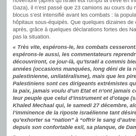
novembre (après qu’Israël eut rompu la trêve en in
Gaza), il n’est passé que 23 camions au cours du
blocus s’est intensifié avant les combats : la popula
hôpitaux sous-équipés. Que quelques dizaines de 
après, grâce à quelques déclarations fortes des N
pas la situation.
« Très vite, espérons-le, les combats cesseront. 
espérons-le aussi, les commentateurs reprendron
découvriront, ce jour-là, qu’Israël a commis bie
années (occasions manquées, long déni de la r
palestinienne, unilatéralisme), mais que les pi
Palestiniens sont ces dirigeants extrémistes qu
la paix, jamais voulu d’un Etat et n’ont jamais 
leur peuple que celui d’instrument et d’otage (s
Khaled Mechaal qui, le samedi 27 décembre, alo
l’imminence de la riposte israélienne tant désir
qu’exhorter sa “nation” à “offrir le sang d’autr
depuis son confortable exil, sa planque, de Da