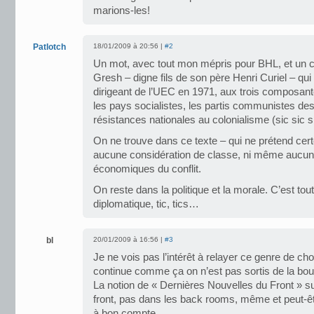
marions-les!
Patlotch
18/01/2009 à 20:56 |
#2
Un mot, avec tout mon mépris pour BHL, et un ce
Gresh – digne fils de son père Henri Curiel – qui
dirigeant de l’UEC en 1971, aux trois composan
les pays socialistes, les partis communistes des 
résistances nationales au colonialisme (sic sic s
On ne trouve dans ce texte – qui ne prétend cer
aucune considération de classe, ni même aucu
économiques du conflit.
On reste dans la politique et la morale. C’est to
diplomatique, tic, tics…
bl
20/01/2009 à 16:56 |
#3
Je ne vois pas l’intérêt à relayer ce genre de cho
continue comme ça on n’est pas sortis de la bou
La notion de « Dernières Nouvelles du Front » su
front, pas dans les back rooms, même et peut-êt
à bon compte