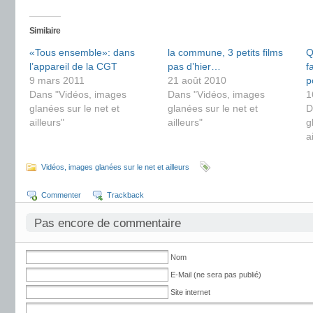
Similaire
«Tous ensemble»: dans
la commune, 3 petits films
Q
l’appareil de la CGT
pas d’hier…
f
9 mars 2011
21 août 2010
p
Dans "Vidéos, images
Dans "Vidéos, images
1
glanées sur le net et
glanées sur le net et
D
ailleurs"
ailleurs"
g
a
Vidéos, images glanées sur le net et ailleurs
Commenter
Trackback
Pas encore de commentaire
Nom
E-Mail (ne sera pas publié)
Site internet