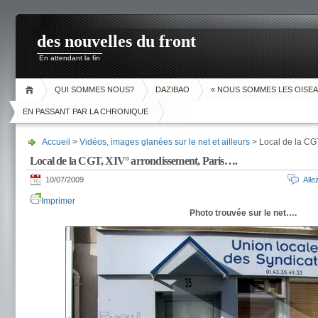
des nouvelles du front
En attendant la fin
QUI SOMMES NOUS?
DAZIBAO
« NOUS SOMMES LES OISEA
EN PASSANT PAR LA CHRONIQUE
Accueil
>
Vidéos, images glanées sur le net et ailleurs
> Local de la CG
Local de la CGT, XIV° arrondissement, Paris….
10/07/2009
All
Imprimer
Photo trouvée sur le net….