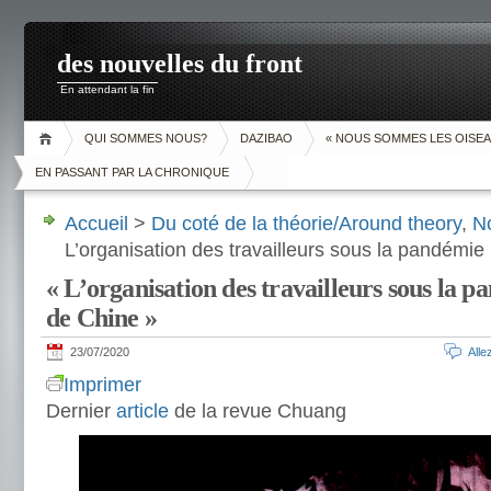
des nouvelles du front
En attendant la fin
QUI SOMMES NOUS?
DAZIBAO
« NOUS SOMMES LES OISEA
EN PASSANT PAR LA CHRONIQUE
Accueil
>
Du coté de la théorie/Around theory
,
N
L’organisation des travailleurs sous la pandémie 
« L’organisation des travailleurs sous la p
de Chine »
23/07/2020
All
Imprimer
Dernier
article
de la revue Chuang