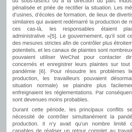
du sous-district ou à la direction du parc industr
pénalisée et priée de rectifier la situation. Les mé
d’usines, d’écoles de formation, de lieux de divert
similaires qui avaient redémarré la production de 
ces cas-là, les responsables étaient pl
administrative »[5]. Le gouvernement, qu’il soit c
des mesures strictes afin de contrôler plus étroit
potentiels, et les canaux de plaintes sont nombreux.
pouvaient utiliser WeChat pour contacter di
concernés et enregistrer leurs plaintes sur tout 
pandémie [6]. Pour résoudre les problèmes l
production, les travailleurs pouvaient désorma
situation normale) se plaindre plus facilem
enfreignaient les réglementations. Par conséquent,
sont devenues moins probables.
Durant cette période, les principaux conflits 
nécessité de contrôler simultanément la pand
production. Il n’y avait qu’un nombre limité d
capables de réaliser un retour complet au travai