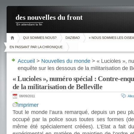
des nouvelles du front
En attendant la fin
QUI SOMMES NOUS?
DAZIBAO
« NOUS SOMMES LES OISEA
EN PASSANT PAR LA CHRONIQUE
Accueil
>
Nouvelles du monde
> « Lucioles », nu
enquête sur les dessous de la militarisation de Be
« Lucioles », numéro spécial : Contre-enquê
de la militarisation de Belleville
08/09/2011
All
Imprimer
Tout le monde l’aura remarqué, depuis un peu plus
occupé par la police sous toutes ses formes (de
même été spécialement créées). L’Etat a fait du 
expérimental en matière de maintien de l’ordre e