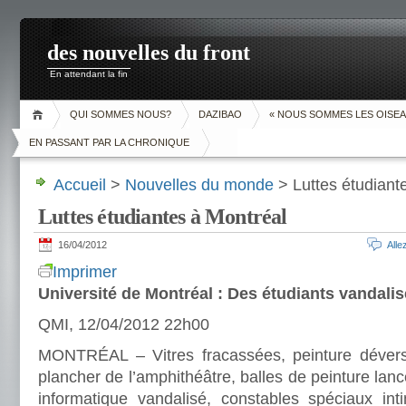
des nouvelles du front
En attendant la fin
QUI SOMMES NOUS?
DAZIBAO
« NOUS SOMMES LES OISEA
EN PASSANT PAR LA CHRONIQUE
Accueil
>
Nouvelles du monde
> Luttes étudiant
Luttes étudiantes à Montréal
16/04/2012
All
Imprimer
Université de Montréal : Des étudiants vandalise
QMI, 12/04/2012 22h00
MONTRÉAL – Vitres fracassées, peinture déversé
plancher de l’amphithéâtre, balles de peinture lanc
informatique vandalisé, constables spéciaux int