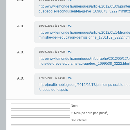
A.D.
http://www.lemonde.fr/ameriques/article/2012/05/09/printe
quebecois-reconduisent-la-greve_1698673_3222.html#x
A.D.
15/05/2012 à 17:31 |
#2
http://www.lemonde.fr/ameriques/article/2012/05/14/frond
ministre-de-l-education-demissionne_1701152_3222.htm
A.D.
15/05/2012 à 17:36 |
#3
http://www.lemonde.fr/ameriques/infographe/2012/05/12/pr
mois-de-greve-etudiante-au-quebec_1699538_3222.html
A.D.
17/05/2012 à 14:31 |
#4
http://juralib.noblogs.org/2012/05/17/printemps-erable-
feroces-de-lespoir/
Nom
E-Mail (ne sera pas publié)
Site internet