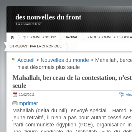
des nouvelles du front
En attendant la fin
QUI SOMMES NOUS?
DAZIBAO
« NOUS SOMMES LES OISEA
EN PASSANT PAR LA CHRONIQUE
Accueil
>
Nouvelles du monde
> Mahallah, berce
n’est désormais plus seule
Mahallah, berceau de la contestation, n’es
seule
10/02/2011
All
Imprimer
Mahallah (delta du Nil), envoyé spécial. Hamdi H
jeune retraité, il n’en a pas pour autant cessé ses 
Parti communiste égyptien (PCE), organisation in
une figure syndicale de Mahallah, ville du delt