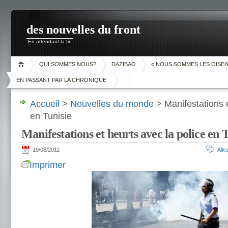
des nouvelles du front
En attendant la fin
QUI SOMMES NOUS?
DAZIBAO
« NOUS SOMMES LES OISEA
EN PASSANT PAR LA CHRONIQUE
Accueil
>
Nouvelles du monde
> Manifestations e
en Tunisie
Manifestations et heurts avec la police en 
19/08/2011
All
Imprimer