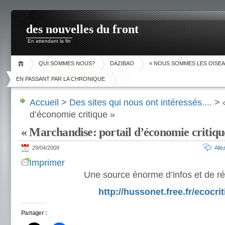
des nouvelles du front
En attendant la fin
QUI SOMMES NOUS?
DAZIBAO
« NOUS SOMMES LES OISEA
EN PASSANT PAR LA CHRONIQUE
Accueil
>
Des sites qui nous ont intéressés....
> «
d’économie critique »
« Marchandise: portail d’économie critiqu
29/04/2009
All
Imprimer
Une source énorme d’infos et de r
http://hussonet.free.fr/ecocrit
Partager :