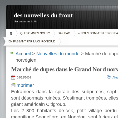
des nouvelles du front
En attendant la fin
QUI SOMMES NOUS?
DAZIBAO
« NOUS SOMMES LES OISEA
EN PASSANT PAR LA CHRONIQUE
Accueil
>
Nouvelles du monde
> Marché de dupe
norvégien
Marché de dupes dans le Grand Nord nor
03/12/2009
All
Imprimer
Entraînées dans la spirale des subprimes, sep
sont désormais ruinées. S’estimant trompées, elles 
géant américain Citigroup.
Les 2 800 habitants de Vik, petit village perd
magnifique Sognefjord, en Norvège, sont furieux et