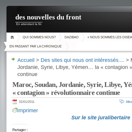
des nouvelles du front
En attendant la fin
QUI SOMMES NOUS?
DAZIBAO
« NOUS SOMMES LES OISEA
EN PASSANT PAR LA CHRONIQUE
Accueil
>
Des sites qui nous ont intéressés....
> 
Jordanie, Syrie, Libye, Yémen… la « contagion »
continue
Maroc, Soudan, Jordanie, Syrie, Libye, 
« contagion » révolutionnaire continue
31/01/2011
All
Imprimer
Sur le site juralibertaire
Partager :