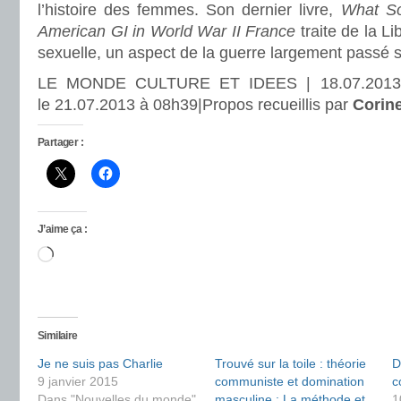
l’histoire des femmes. Son dernier livre,
What So
American GI in World War II France
traite de la Li
sexuelle, un aspect de la guerre largement passé s
LE MONDE CULTURE ET IDEES | 18.07.2013 
le 21.07.2013 à 08h39|Propos recueillis par
Corin
Partager :
J’aime ça :
Chargement…
Similaire
Je ne suis pas Charlie
Trouvé sur la toile : théorie
D
9 janvier 2015
communiste et domination
c
Dans "Nouvelles du monde"
masculine : La méthode et
1