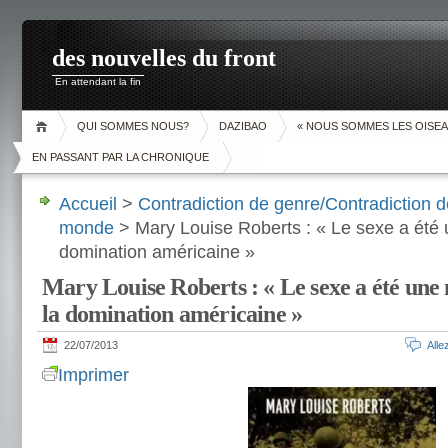
des nouvelles du front
En attendant la fin
QUI SOMMES NOUS?
DAZIBAO
« NOUS SOMMES LES OISEA
EN PASSANT PAR LA CHRONIQUE
Accueil
>
Contradiction de genre/Contradiction d
monde
> Mary Louise Roberts : « Le sexe a été 
domination américaine »
Mary Louise Roberts : « Le sexe a été une
la domination américaine »
22/07/2013
All
Imprimer