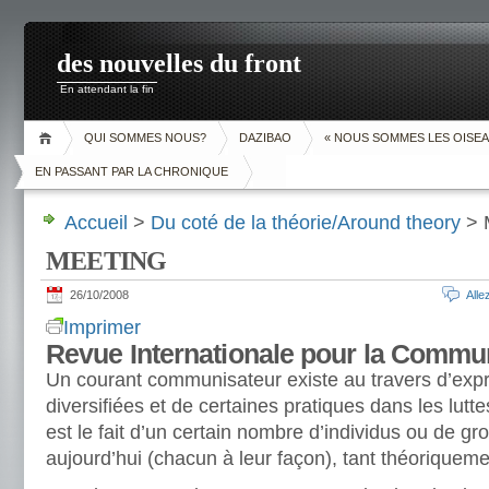
des nouvelles du front
En attendant la fin
QUI SOMMES NOUS?
DAZIBAO
« NOUS SOMMES LES OISEA
EN PASSANT PAR LA CHRONIQUE
Accueil
>
Du coté de la théorie/Around theory
> 
MEETING
26/10/2008
All
Imprimer
Revue Internationale pour la Commu
Un courant communisateur existe au travers d’exp
diversifiées et de certaines pratiques dans les lutt
est le fait d’un certain nombre d’individus ou de g
aujourd’hui (chacun à leur façon), tant théoriquem