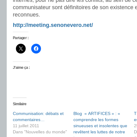
internes, pour ne pas dire les conflits, au sein de 
communisateur sont définitoires de son existence et
reconnues.
http://meeting.senonevero.net/
Partager :
J’aime ça :
Similaire
Communisation: débats et
Blog « ARTIFICES » : «
T
commentaires…
comprendre les formes
e
11 juillet 2011
sinueuses et insolentes que
2
Dans "Nouvelles du monde"
revêtent les luttes de notre
D