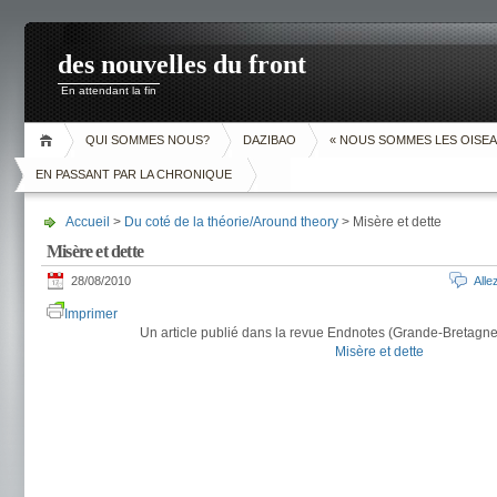
des nouvelles du front
En attendant la fin
QUI SOMMES NOUS?
DAZIBAO
« NOUS SOMMES LES OISEA
EN PASSANT PAR LA CHRONIQUE
Accueil
>
Du coté de la théorie/Around theory
> Misère et dette
Misère et dette
28/08/2010
All
Imprimer
Un article publié dans la revue Endnotes (Grande-Bretagne),
Misère et dette