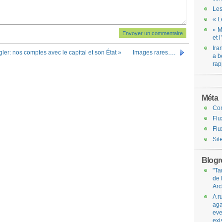
Les
« L
« M
et 
Ira
gler: nos comptes avec le capital et son État »
Images rares….
a b
rap
Méta
Co
Flu
Flu
Sit
Blogro
"Ta
de 
Arc
A r
aga
eve
exi