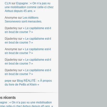
CLN
sur
Espagne : « On n’a pas vu
une mobilisation comme celle-ci chez
Airbus depuis 45 ans. »
Anonyme
sur
Les éditions
Senonevero sont menacées.
Djaderley
sur
« Le capitalisme est-il
en bout de course ? »
Djaderley
sur
« Le capitalisme est-il
en bout de course ? »
Anonyme
sur
« Le capitalisme est-il
en bout de course ? »
Djaderley
sur
« Le capitalisme est-il
en bout de course ? »
Djaderley
sur
« Le capitalisme est-il
en bout de course ? »
pepe
sur
Blog RÉALITÉ : « À propos
du livre de Pettis et Klein »
es récents
agne : « On n’a pas vu une mobilisation
me celle-ci chez Airbus depuis 45 ans. »