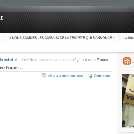
t
O
« NOUS SOMMES LES OISEAUX DE LA TEMPETE QUI S’ANNONCE »
La Soci
e net et ailleurs
> Notre commentaire sur les régionales en France…
s en France…
Allez aux commentaires
Commenter