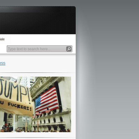
ale
RSS