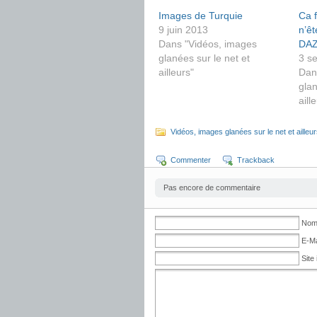
Images de Turquie
Ca 
9 juin 2013
n’êt
Dans "Vidéos, images
DAZ
glanées sur le net et
3 s
ailleurs"
Dan
glan
aill
Vidéos, images glanées sur le net et ailleu
Commenter
Trackback
Pas encore de commentaire
No
E-Ma
Site 