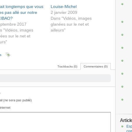
fait longtemps que vous
Louise-Michel
es pas allé sur notre
2 janvier 2009
IBAO?
Dans "Vidéos, images
eptembre 2017
glanées sur le net et
s "Vidéos, images
ailleurs"
ées sur le net et
eurs"
rs
Trackbacks (0)
Commentaires (0)
m
il (ne sera pas publié)
internet
Articl
Esp
com