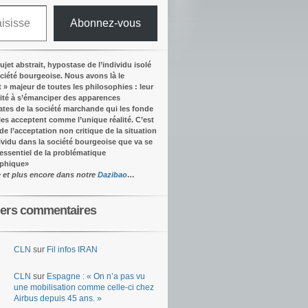
Abonnez-vous
ujet abstrait, hypostase de l’individu isolé
ociété bourgeoise. Nous avons là le
t » majeur de toutes les philosophies : leur
ité à s’émanciper des apparences
tes de la société marchande qui les fonde
lles acceptent comme l’unique réalité.
C’est
 de l’acceptation non critique de la situation
dividu dans la société bourgeoise que va se
’essentiel de la problématique
ophique
»
e et plus encore dans notre
Dazibao
…
iers commentaires
CLN
sur
Fil infos IRAN
CLN
sur
Espagne : « On n’a pas vu
une mobilisation comme celle-ci chez
Airbus depuis 45 ans. »