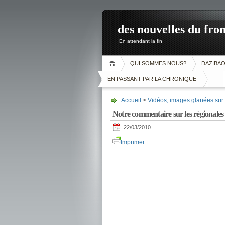
des nouvelles du fron
En attendant la fin
QUI SOMMES NOUS?
DAZIBA
EN PASSANT PAR LA CHRONIQUE
Accueil
>
Vidéos, images glanées sur l
Notre commentaire sur les régionale
22/03/2010
Imprimer