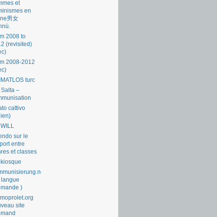
mmes et
minismes en
ine男女
nnü.
m 2008 to
2 (revisited)
ec)
om 2008-2012
ec)
İMATLOS turc
 Salta –
mmunisation
ato cattivo
lien)
 WILL
endo sur le
port entre
res et classes
okiosque
munisierung.net
 langue
emande )
moprolet.org
veau site
lemand