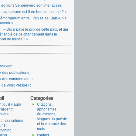
 éditions Senonevero sont menacées.
e capitalisme est-il en bout de course ? »
émorandum entre l’Iran et les États-Unis
l’avenir »
n : « Qui a payé le prix de cette paix, et qui
énéficié de ce changement dans le
port de forces ? »
nnexion
x des publications
x des commentaires
e de WordPress-FR
ll
Categories
nt qu'il y aura
Citations,
l'argent"
aphorismes,
hives
éructations,
slogans: la poésie
uthless critique
et la violence des
inst
mots
rything
sting
contact