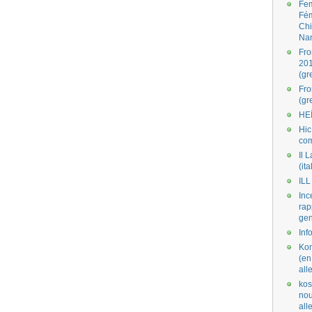
Fe
Fé
Ch
Na
Fro
201
(gr
Fr
(gr
HE
Hic
co
Il L
(ita
ILL
Inc
rap
gen
Inf
Kom
(en
all
kos
nou
al