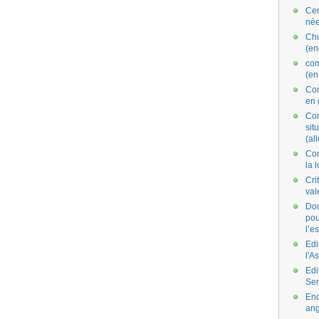
Cer
née
Ch
(en
co
(en
Com
en 
Com
situ
(al
Con
la 
Cri
val
Dou
pou
l’e
Edi
l'A
Edi
Se
End
ang