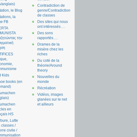
s/anglais)
Contradiction de
tation, le Blog
genre/Contradiction
de classes
tations, la
ge FB
Des sites qui nous
ont intéressés….
ERTA
MUNISTA
Des sons
ζητώντας την
rapportés….
γματική
Drames de la
ηση
misère chez les
TIFICES
riches
tique,
Du coté de la
onomie,
théorie/Around
mmunisme
theory
 Kids
Nouvelles du
oe books (en
monde
emand)
Récréation
aumachen
Vidéos, images
glais)
glanées sur le net
aumachen
et ailleurs
icles en
nçais HS
bure, Lutte
 classes /
rre civile /
mmunisation