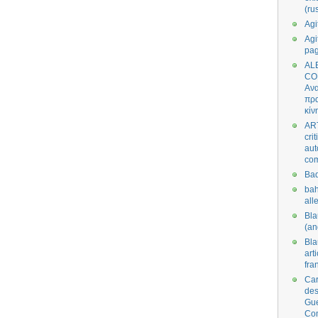
(ru
Agi
Agi
pa
AL
CO
Ανα
πρα
κίν
AR
cri
aut
co
Bad
bah
all
Bl
(an
Bl
art
fra
Car
des
Gue
Co