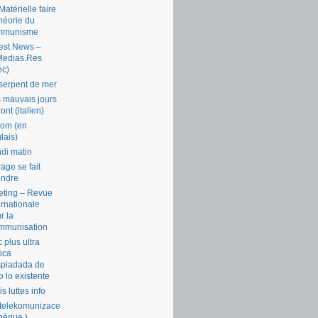
Matérielle faire
théorie du
mmunisme
est News –
Medias.Res
ec)
serpent de mer
 mauvais jours
ront (italien)
com (en
lais)
di matin
rage se fait
endre
ting – Revue
ernationale
r la
mmunisation
 plus ultra
tica
piadada de
o lo existente
is luttes info
telekomunizace
chèque )