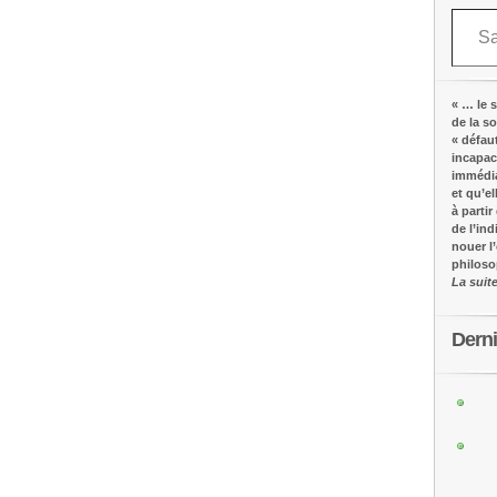
Saisissez votre adresse e-mail…
« … le s
de la s
« défau
incapac
immédia
et qu’e
à partir
de l’in
nouer l
philos
La suit
Dern