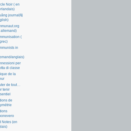
cle Noir ( en
rlandais)
uǎng journal闯
glish)
mmunaut.org
 allemand)
munisation (
grec)
munists in
lemand/anglais)
nessioni per
lotta di classe
tique de la
eur
ter de tout…
r tenir
ssentiel
tions de
symétrie
tions
nonevero
 Notes (en
lais)