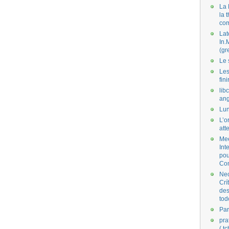
La 
la 
co
Lat
In.
(gr
Le 
Les
fini
lib
ang
Lun
L’o
att
Mee
Int
pou
Co
Nec
Crí
des
tod
Par
pra
( t