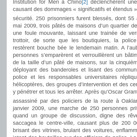
Institution for Men à Chino
[2]
déclenchèrent une
causant des dommages « significatifs et étendus 
sécurité. 250 prisonniers furent blessés, dont 55 
mai 2009, trois pâtés de maisons d’un quartier de
une foule mouvante, laissant une trainée de verr
trottoir, de sorte que les boutiquiers, la polic
restèrent bouche bée le lendemain matin. A l’au
personnes s’emparèrent et verrouillèrent un bâtime
de la taille d’un pâté de maisons, sur la cinqui
déployant des banderoles et lisant des communi
police et les responsables universitaires répli
hélicoptères, des groupes d’intervention et des ce
y pénétrer et tous les arrêter. Après qu’Oscar Gran
assassiné par des policiers de la route à Oaklan
janvier 2009, une marche de 250 personnes pri
quand un groupe de discussion, digne des rêves
saccagea le centre-ville, causant plus de 20
brisant des vitrines, brulant des voitures, enflam