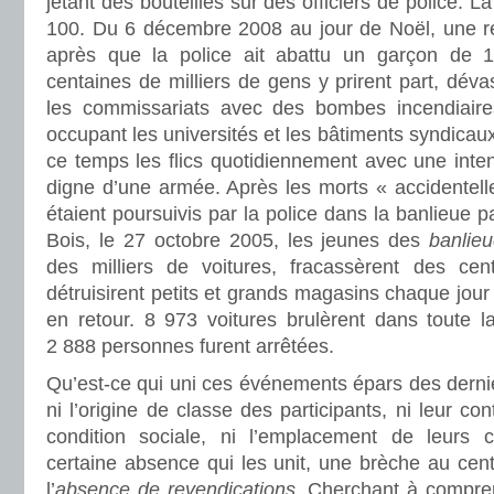
jetant des bouteilles sur des officiers de police. L
100. Du 6 décembre 2008 au jour de Noël, une ré
après que la police ait abattu un garçon de
centaines de milliers de gens y prirent part, déva
les commissariats avec des bombes incendiaires
occupant les universités et les bâtiments syndicaux
ce temps les flics quotidiennement avec une inten
digne d’une armée. Après les morts « accidentell
étaient poursuivis par la police dans la banlieue p
Bois, le 27 octobre 2005, les jeunes des
banlie
des milliers de voitures, fracassèrent des cen
détruisirent petits et grands magasins chaque jour
en retour. 8 973 voitures brulèrent dans toute l
2 888 personnes furent arrêtées.
Qu’est-ce qui uni ces événements épars des derni
ni l’origine de classe des participants, ni leur con
condition sociale, ni l’emplacement de leurs c
certaine absence qui les unit, une brèche au centr
l’
absence de revendications
. Cherchant à compren