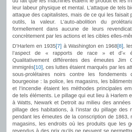
du fait que les machines étaient le produit et les
leur labeur physique et mental. L’attaque de tels b
attaque des capitalistes, mais de ce qui les faisait pr
outils, la valeur. L’auto-abolition du proléta
formellement dans aucune de leurs revendicat
concrètement par les actions et les cibles elles-m
D’Harlem en 1935
[7]
à Washington en 1968
[8]
, le
l’aspect de « rapports de race » et d’« 
Qualitativement différentes des émeutes Jim 
immigrés
[10]
, ces luttes étaient marqués par les at
sous-prolétaires noirs contre les fondements 
bourgeoise : la police, les magasins, les bâtiments,
et l’incendie étaient les méthodes principales e
de tels éléments. Le pillage qui eut lieu à Harlem 
à Watts, Newark et Detroit au milieu des années 
pillage des habitations, à l’instar du pillage des
pendant les émeutes de la conscription de 1863, m
magasins, les endroits où les produits que les g
revendus à des prix qu’ils ne peuvent se permettre