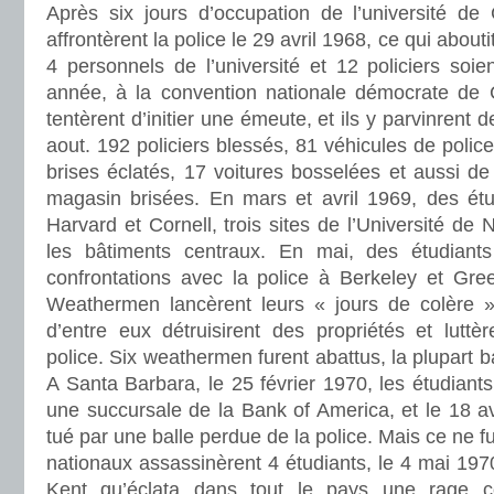
Après six jours d’occupation de l’université de 
affrontèrent la police le 29 avril 1968, ce qui about
4 personnels de l’université et 12 policiers soi
année, à la convention nationale démocrate de C
tentèrent d’initier une émeute, et ils y parvinrent de
aout. 192 policiers blessés, 81 véhicules de pol
brises éclatés, 17 voitures bosselées et aussi d
magasin brisées. En mars et avril 1969, des étud
Harvard et Cornell, trois sites de l’Université de
les bâtiments centraux. En mai, des étudiant
confrontations avec la police à Berkeley et Gre
Weathermen lancèrent leurs « jours de colère »
d’entre eux détruisirent des propriétés et luttè
police. Six weathermen furent abattus, la plupart ba
A Santa Barbara, le 25 février 1970, les étudiant
une succursale de la Bank of America, et le 18 avr
tué par une balle perdue de la police. Mais ce ne f
nationaux assassinèrent 4 étudiants, le 4 mai 1970,
Kent qu’éclata dans tout le pays une rage c