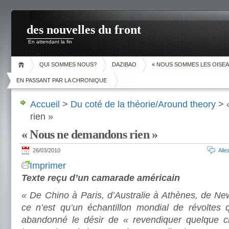
des nouvelles du front
En attendant la fin
QUI SOMMES NOUS?
DAZIBAO
« NOUS SOMMES LES OISEA
EN PASSANT PAR LA CHRONIQUE
Accueil
>
Du coté de la théorie/Around theory
> 
rien »
« Nous ne demandons rien »
26/03/2010
All
Imprimer
Texte reçu d’un camarade américain
« De Chino à Paris, d’Australie à Athènes, de Ne
ce n’est qu’un échantillon mondial de révoltes 
abandonné le désir de « revendiquer quelque c