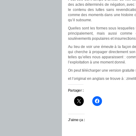
des actes déterminés de négation, avec le
le contenu des luttes sans revendicat
comme des moments dans une histoire des
qu’il subsume.
Quelles sont les formes sous lesquelle
principalement, mais aussi comme gr
soulèvements populaires et insurrections
Au lieu de voir une émeute à la façon des
qui cherche à propager directement son
telles qu’elles nous apparaissent : com
l’exploitation à une moment donné.
On peut télécharger une version gratuite 
et l’original en anglais se trouve à : zin
Partager :
J’aime ça :