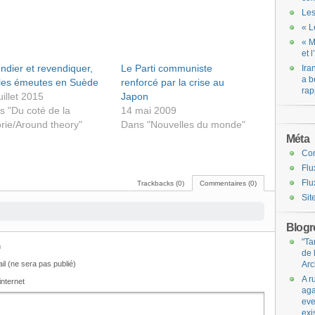
Les
« L
« M
et 
ndier et revendiquer,
Le Parti communiste
Ira
a b
 les émeutes en Suède
renforcé par la crise au
rap
uillet 2015
Japon
s "Du coté de la
14 mai 2009
rie/Around theory"
Dans "Nouvelles du monde"
Méta
Co
Flu
Flu
Trackbacks (0)
Commentaires (0)
Sit
Blogro
"Ta
m
de 
il (ne sera pas publié)
Arc
A r
internet
aga
eve
exi