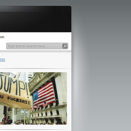
ale
RSS