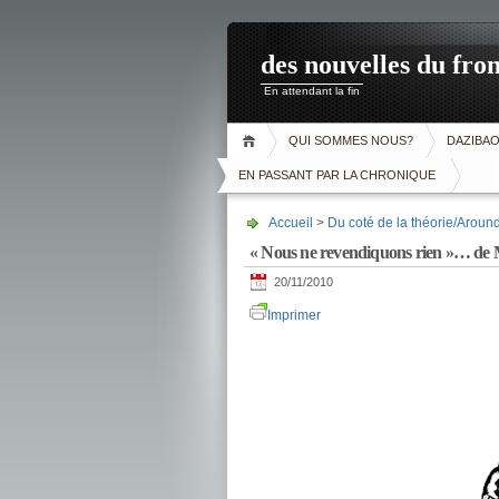
des nouvelles du fron
En attendant la fin
QUI SOMMES NOUS?
DAZIBA
EN PASSANT PAR LA CHRONIQUE
Accueil
>
Du coté de la théorie/Aroun
« Nous ne revendiquons rien »… de 
20/11/2010
Imprimer