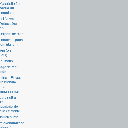
Matérielle faire
théorie du
mmunisme
est News –
Medias.Res
ec)
serpent de mer
 mauvais jours
ront (italien)
com (en
lais)
di matin
rage se fait
endre
ting – Revue
ernationale
r la
mmunisation
 plus ultra
tica
piadada de
o lo existente
is luttes info
telekomunizace
chèque )