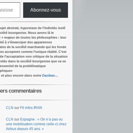
Abonnez-vous
ujet abstrait, hypostase de l’individu isolé
ociété bourgeoise. Nous avons là le
t » majeur de toutes les philosophies : leur
ité à s’émanciper des apparences
tes de la société marchande qui les fonde
lles acceptent comme l’unique réalité.
C’est
 de l’acceptation non critique de la situation
dividu dans la société bourgeoise que va se
’essentiel de la problématique
ophique
»
e et plus encore dans notre
Dazibao
…
iers commentaires
CLN
sur
Fil infos IRAN
CLN
sur
Espagne : « On n’a pas vu
une mobilisation comme celle-ci chez
Airbus depuis 45 ans. »