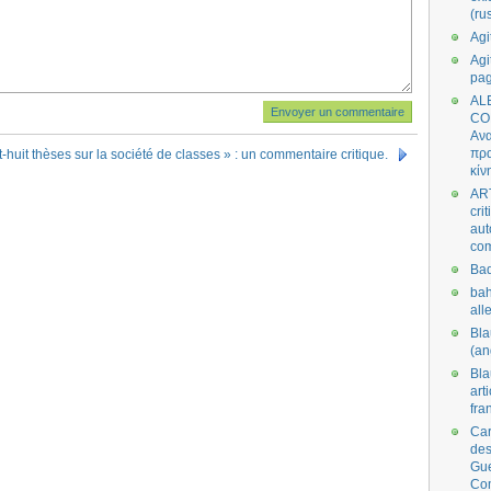
(ru
Agi
Agi
pa
AL
CO
Ανα
πρα
t-huit thèses sur la société de classes » : un commentaire critique.
κίν
AR
cri
aut
co
Bad
bah
all
Bl
(an
Bl
art
fra
Car
des
Gue
Co