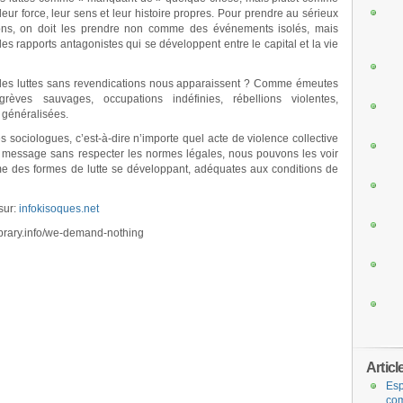
ur force, leur sens et leur histoire propres. Pour prendre au sérieux
ions, on doit les prendre non comme des événements isolés, mais
 rapports antagonistes qui se développent entre le capital et la vie
s les luttes sans revendications nous apparaissent ? Comme émeutes
èves sauvages, occupations indéfinies, rébellions violentes,
 généralisées.
 sociologues, c’est-à-dire n’importe quel acte de violence collective
 message sans respecter les normes légales, nous pouvons les voir
me des formes de lutte se développant, adéquates aux conditions de
sur:
infokisoques.net
elibrary.info/we-demand-nothing
Articl
Esp
com