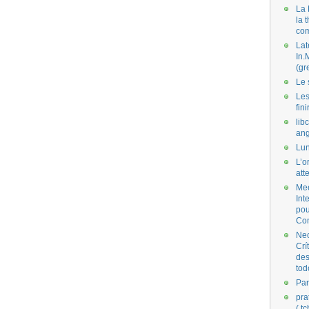
La 
la 
co
Lat
In.
(gr
Le 
Les
fini
lib
ang
Lun
L’o
att
Mee
Int
pou
Co
Nec
Crí
des
tod
Par
pra
( t