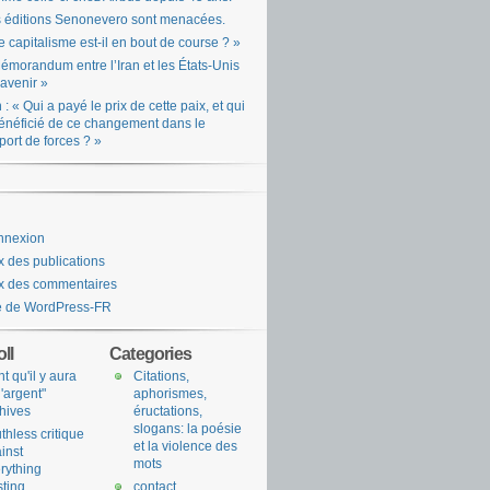
 éditions Senonevero sont menacées.
e capitalisme est-il en bout de course ? »
émorandum entre l’Iran et les États-Unis
l’avenir »
n : « Qui a payé le prix de cette paix, et qui
énéficié de ce changement dans le
port de forces ? »
nnexion
x des publications
x des commentaires
e de WordPress-FR
ll
Categories
nt qu'il y aura
Citations,
l'argent"
aphorismes,
hives
éructations,
slogans: la poésie
uthless critique
et la violence des
inst
mots
rything
sting
contact