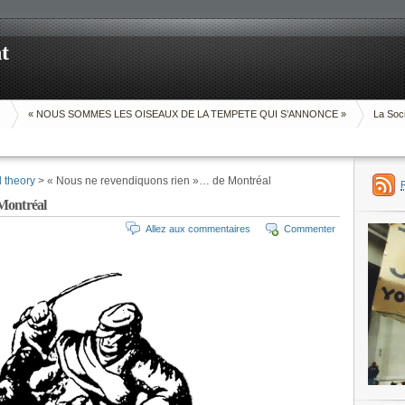
t
O
« NOUS SOMMES LES OISEAUX DE LA TEMPETE QUI S’ANNONCE »
La Soci
d theory
> « Nous ne revendiquons rien »… de Montréal
Montréal
Allez aux commentaires
Commenter