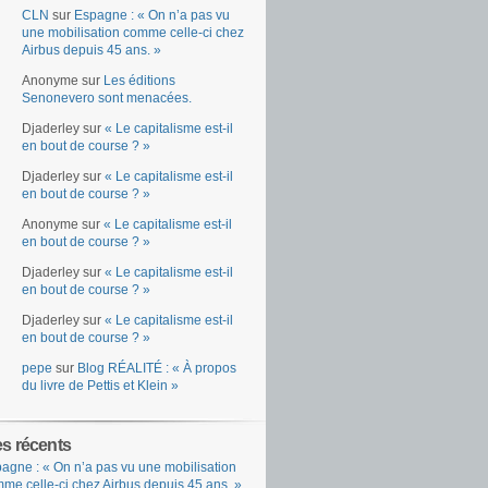
CLN
sur
Espagne : « On n’a pas vu
une mobilisation comme celle-ci chez
Airbus depuis 45 ans. »
Anonyme
sur
Les éditions
Senonevero sont menacées.
Djaderley
sur
« Le capitalisme est-il
en bout de course ? »
Djaderley
sur
« Le capitalisme est-il
en bout de course ? »
Anonyme
sur
« Le capitalisme est-il
en bout de course ? »
Djaderley
sur
« Le capitalisme est-il
en bout de course ? »
Djaderley
sur
« Le capitalisme est-il
en bout de course ? »
pepe
sur
Blog RÉALITÉ : « À propos
du livre de Pettis et Klein »
es récents
agne : « On n’a pas vu une mobilisation
me celle-ci chez Airbus depuis 45 ans. »