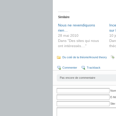
Similaire
Nous ne revendiquons
Ince
rien…
sur
28 mai 2010
10 j
Dans "Des sites qui nous
Dan
ont intéressés...."
théo
Du coté de la théorie/Around theory
Commenter
Trackback
Pas encore de commentaire
No
E-Ma
Site 