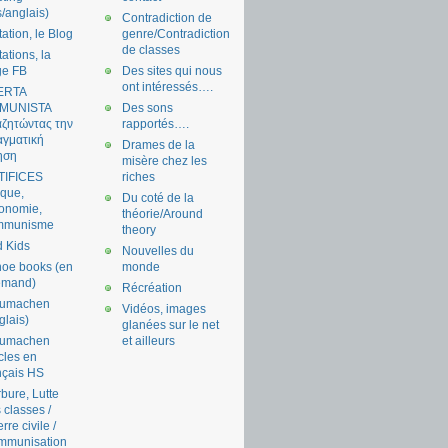
s/anglais)
Contradiction de
tation, le Blog
genre/Contradiction
de classes
tations, la
ge FB
Des sites qui nous
ont intéressés….
ERTA
MUNISTA
Des sons
ζητώντας την
rapportés….
γματική
Drames de la
ηση
misère chez les
TIFICES
riches
tique,
Du coté de la
onomie,
théorie/Around
mmunisme
theory
 Kids
Nouvelles du
oe books (en
monde
emand)
Récréation
aumachen
Vidéos, images
glais)
glanées sur le net
aumachen
et ailleurs
icles en
nçais HS
bure, Lutte
 classes /
rre civile /
mmunisation