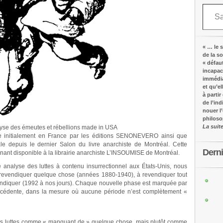
Saisissez votre adresse e-mail…
« … le s
de la s
« défau
incapac
immédia
et qu’e
à partir
de l’in
nouer l
philos
La suit
yse des émeutes et rébellions made in USA
iée initialement en France par les éditions SENONEVERO ainsi que
le depuis le dernier Salon du livre anarchiste de Montréal. Cette
Dern
enant disponible à la librairie anarchiste L’INSOUMISE de Montréal.
 analyse des luttes à contenu insurrectionnel aux États-Unis, nous
revendiquer quelque chose (années 1880-1940), à revendiquer tout
endiquer (1992 à nos jours). Chaque nouvelle phase est marquée par
récédente, dans la mesure où aucune période n’est complètement «
r ces luttes comme « manquant de » quelque chose, mais plutôt comme