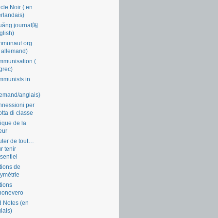
cle Noir ( en
rlandais)
uǎng journal闯
glish)
mmunaut.org
 allemand)
munisation (
grec)
munists in
lemand/anglais)
nessioni per
lotta di classe
tique de la
eur
ter de tout…
r tenir
ssentiel
tions de
symétrie
tions
nonevero
 Notes (en
lais)