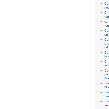
Cer
née
Ch
(en
co
(en
Com
en 
Com
situ
(al
Con
la 
Cri
val
Dou
pou
l’e
Edi
l'A
Edi
Se
End
ang