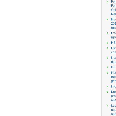
Fe
Fé
Ch
Na
Fro
201
(gr
Fr
(gr
HE
Hic
co
Il L
(ita
ILL
Inc
rap
gen
Inf
Kom
(en
all
kos
nou
al