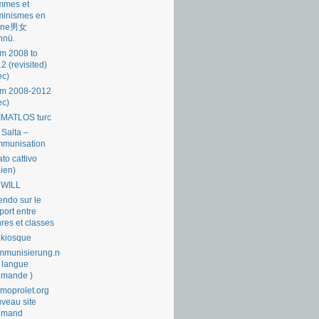
mmes et
minismes en
ine男女
nnü.
m 2008 to
2 (revisited)
ec)
om 2008-2012
ec)
İMATLOS turc
 Salta –
mmunisation
ato cattivo
lien)
 WILL
endo sur le
port entre
res et classes
okiosque
munisierung.net
 langue
emande )
moprolet.org
veau site
lemand