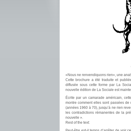
«Nous ne renvendiquons rien», une anal
Cette brochure a été traduite et publ
diffusée sous cette forme par La Socia
nouvelle édition de La Sociale est maint
Écrite par un camarade américain, cette
montre comment elles sont passées de 
(années 1960 à 70), jusqu’à ne rien rev
les contradictions rémanentes de la p
nouvelle ».
Rest of the text:
Peut-être est-il temps d’arrêter de voi