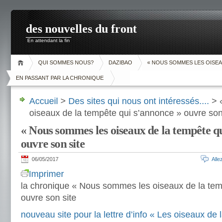
des nouvelles du front
En attendant la fin
QUI SOMMES NOUS?
DAZIBAO
« NOUS SOMMES LES OISEA
EN PASSANT PAR LA CHRONIQUE
Accueil
>
Des sites qui nous ont intéressés....
> 
oiseaux de la tempête qui s’annonce » ouvre son
« Nous sommes les oiseaux de la tempête q
ouvre son site
06/05/2017
All
Imprimer
la chronique « Nous sommes les oiseaux de la tem
ouvre son site
nouveau site pour la lettre d’info « Les oiseaux de