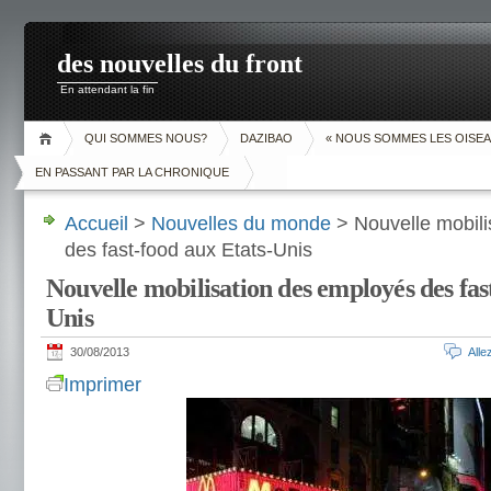
des nouvelles du front
En attendant la fin
QUI SOMMES NOUS?
DAZIBAO
« NOUS SOMMES LES OISEA
EN PASSANT PAR LA CHRONIQUE
Accueil
>
Nouvelles du monde
> Nouvelle mobili
des fast-food aux Etats-Unis
Nouvelle mobilisation des employés des fas
Unis
30/08/2013
All
Imprimer