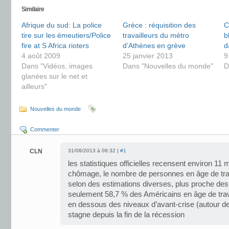
Similaire
Afrique du sud: La police
Grèce : réquisition des
C
tire sur les émeutiers/Police
travailleurs du métro
b
fire at S Africa rioters
d’Athènes en grève
d
4 août 2009
25 janvier 2013
9
Dans "Vidéos, images
Dans "Nouvelles du monde"
D
glanées sur le net et
ailleurs"
Nouvelles du monde
Commenter
CLN
31/08/2013 à 08:32 |
#1
les statistiques officielles recensent environ 11 
chômage, le nombre de personnes en âge de trava
selon des estimations diverses, plus proche des 
seulement 58,7 % des Américains en âge de trava
en dessous des niveaux d’avant-crise (autour de 
stagne depuis la fin de la récession