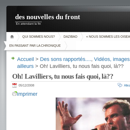
des nouvelles du front
En attendant la fin
QUI SOMMES NOUS?
DAZIBAO
« NOUS SOMMES LES OISEA
EN PASSANT PAR LA CHRONIQUE
Accueil
>
Des sons rapportés....
,
Vidéos, images 
ailleurs
> Oh! Lavilliers, tu nous fais quoi, là??
Oh! Lavilliers, tu nous fais quoi, là??
05/12/2008
All
Imprimer