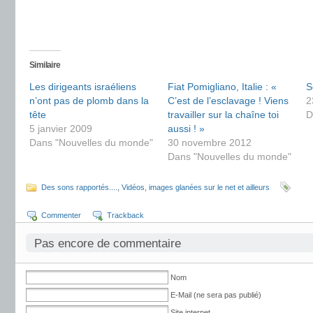
Similaire
Les dirigeants israéliens
Fiat Pomigliano, Italie : «
S
n’ont pas de plomb dans la
C’est de l’esclavage ! Viens
2
tête
travailler sur la chaîne toi
D
5 janvier 2009
aussi ! »
Dans "Nouvelles du monde"
30 novembre 2012
Dans "Nouvelles du monde"
Des sons rapportés....
,
Vidéos, images glanées sur le net et ailleurs
Commenter
Trackback
Pas encore de commentaire
Nom
E-Mail (ne sera pas publié)
Site internet