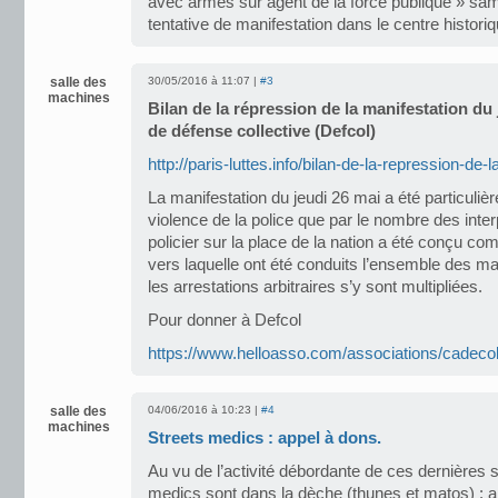
avec armes sur agent de la force publique » sam
tentative de manifestation dans le centre histor
salle des
30/05/2016 à 11:07 |
#3
machines
Bilan de la répression de la manifestation du
de défense collective (Defcol)
http://paris-luttes.info/bilan-de-la-repression-de-
La manifestation du jeudi 26 mai a été particuliè
violence de la police que par le nombre des interp
policier sur la place de la nation a été conçu co
vers laquelle ont été conduits l’ensemble des ma
les arrestations arbitraires s’y sont multipliées.
Pour donner à Defcol
https://www.helloasso.com/associations/cadecol/
salle des
04/06/2016 à 10:23 |
#4
machines
Streets medics : appel à dons.
Au vu de l’activité débordante de ces dernières 
medics sont dans la dèche (thunes et matos) : a