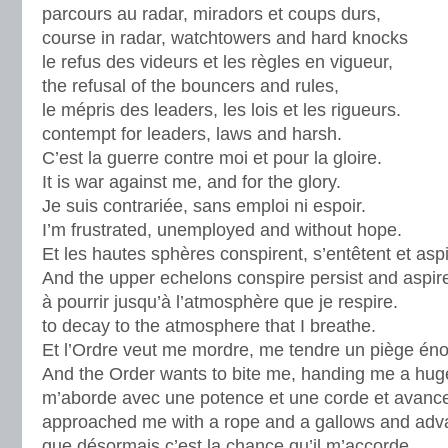
parcours au radar, miradors et coups durs,
course in radar, watchtowers and hard knocks
le refus des videurs et les règles en vigueur,
the refusal of the bouncers and rules,
le mépris des leaders, les lois et les rigueurs.
contempt for leaders, laws and harsh.
C’est la guerre contre moi et pour la gloire.
It is war against me, and for the glory.
Je suis contrariée, sans emploi ni espoir.
I’m frustrated, unemployed and without hope.
Et les hautes sphères conspirent, s’entêtent et asp
And the upper echelons conspire persist and aspir
à pourrir jusqu’à l’atmosphère que je respire.
to decay to the atmosphere that I breathe.
Et l’Ordre veut me mordre, me tendre un piège éno
And the Order wants to bite me, handing me a huge 
m’aborde avec une potence et une corde et avanc
approached me with a rope and a gallows and ad
que désormais c’est la chance qu’il m’accorde.