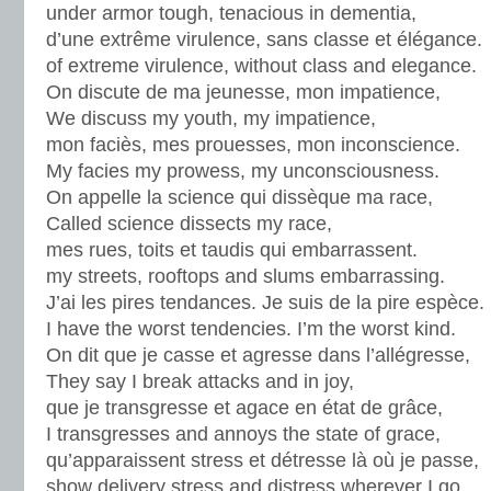
under armor tough, tenacious in dementia,
d’une extrême virulence, sans classe et élégance.
of extreme virulence, without class and elegance.
On discute de ma jeunesse, mon impatience,
We discuss my youth, my impatience,
mon faciès, mes prouesses, mon inconscience.
My facies my prowess, my unconsciousness.
On appelle la science qui dissèque ma race,
Called science dissects my race,
mes rues, toits et taudis qui embarrassent.
my streets, rooftops and slums embarrassing.
J’ai les pires tendances. Je suis de la pire espèce.
I have the worst tendencies. I’m the worst kind.
On dit que je casse et agresse dans l’allégresse,
They say I break attacks and in joy,
que je transgresse et agace en état de grâce,
I transgresses and annoys the state of grace,
qu’apparaissent stress et détresse là où je passe,
show delivery stress and distress wherever I go,