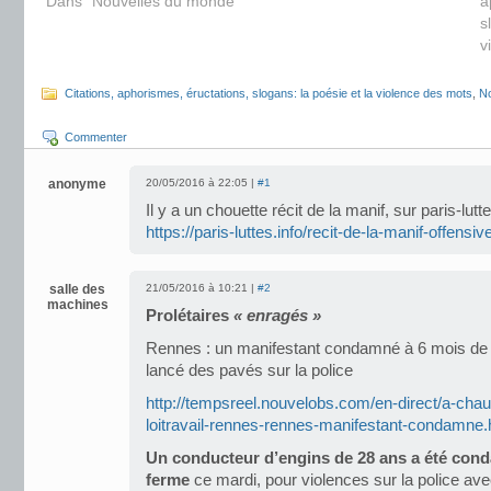
Dans "Nouvelles du monde"
a
s
v
Citations, aphorismes, éructations, slogans: la poésie et la violence des mots
,
No
Commenter
anonyme
20/05/2016 à 22:05 |
#1
Il y a un chouette récit de la manif, sur paris-lutte
https://paris-luttes.info/recit-de-la-manif-offensi
salle des
21/05/2016 à 10:21 |
#2
machines
Prolétaires
« enragés »
Rennes : un manifestant condamné à 6 mois de 
lancé des pavés sur la police
http://tempsreel.nouvelobs.com/en-direct/a-ch
loitravail-rennes-rennes-manifestant-condamne.
Un conducteur d’engins de 28 ans a été con
ferme
ce mardi, pour violences sur la police av