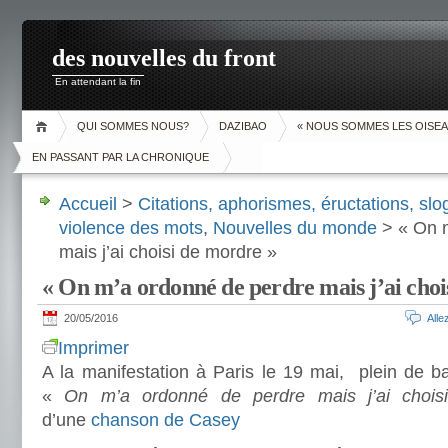
des nouvelles du front
En attendant la fin
QUI SOMMES NOUS?
DAZIBAO
« NOUS SOMMES LES OISEA
EN PASSANT PAR LA CHRONIQUE
Accueil
>
Citations, aphorismes, éructations, slog
violence des mots
,
Nouvelles du monde
> « On m
mais j’ai choisi de mordre »
« On m’a ordonné de perdre mais j’ai choi
20/05/2016
All
Imprimer
A la manifestation à Paris le 19 mai, plein de b
«
On m’a ordonné de perdre mais j’ai chois
d’une
chanson de Casey