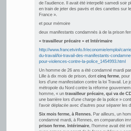
de l’audience. Il avait été interpellé samedi soi
en train de jeter des pavés et des canettes sur 
France ».
et pour mémoire
deux manifestants condamnés à de la prison fe
« travailleur précaire » et Intérimaire
http://www.francetvinfo.fr/economie/emploi/carrie
du-travail/loi-travail-des-manifestants-condamne
pour-violences-contre-la-police_1454993.html
Un homme de 26 ans a été condamné mardi par le
Lille à dix mois de prison, dont
cinq ferme
, pour
lors d’une manifestation contre la loi Travail. Le j
métropole du Nord contre la réforme gouvernemen
homme, « un
travailleur précaire, qui va de 
une barrière lors d’une charge de la police » co
l’avoir déplacée avec d’autres pour séparer le
Six mois ferme, à Rennes.
Par ailleurs, un ho
condamné mardi, à Rennes, en comparution im
prison ferme.
Intérimaire
, l’homme avait été in