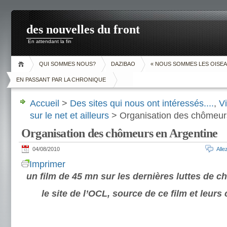
des nouvelles du front
En attendant la fin
QUI SOMMES NOUS?
DAZIBAO
« NOUS SOMMES LES OISEA
EN PASSANT PAR LA CHRONIQUE
Accueil
>
Des sites qui nous ont intéressés....
,
V
sur le net et ailleurs
> Organisation des chômeur
Organisation des chômeurs en Argentine
04/08/2010
All
Imprimer
un film de 45 mn sur les dernières luttes de 
le site de l’OCL, source de ce film et le