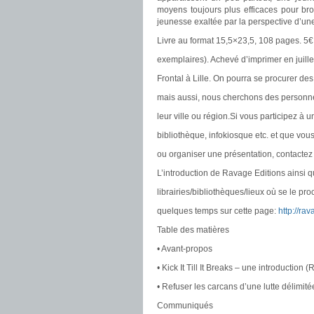
moyens toujours plus efficaces pour bro
jeunesse exaltée par la perspective d’une
Livre au format 15,5×23,5, 108 pages. 5€ (
exemplaires). Achevé d’imprimer en juill
Frontal à Lille. On pourra se procurer de
mais aussi, nous cherchons des personnes
leur ville ou région.Si vous participez à un
bibliothèque, infokiosque etc. et que vous 
ou organiser une présentation, contacte
L’introduction de Ravage Editions ainsi q
librairies/bibliothèques/lieux où se le pr
quelques temps sur cette page:
http://ra
Table des matières
• Avant-propos
• Kick It Till It Breaks – une introduction 
• Refuser les carcans d’une lutte délimitée
Communiqués