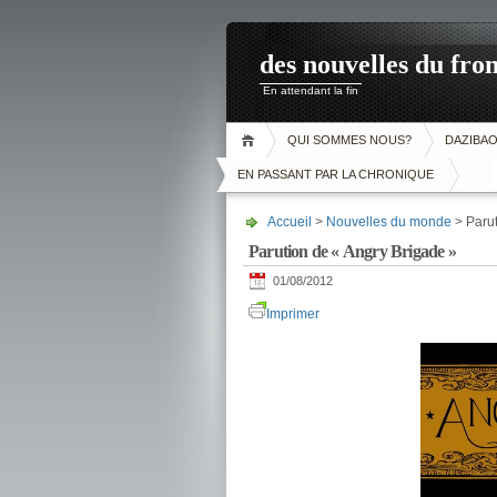
des nouvelles du fron
En attendant la fin
QUI SOMMES NOUS?
DAZIBA
EN PASSANT PAR LA CHRONIQUE
Accueil
>
Nouvelles du monde
> Parut
Parution de « Angry Brigade »
01/08/2012
Imprimer