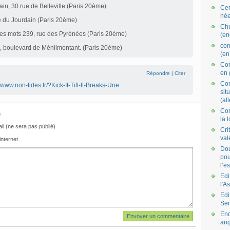
ain, 30 rue de Belleville (Paris 20ème)
Cer
née
rue du Jourdain (Paris 20ème)
Ch
 des mots 239, rue des Pyrénées (Paris 20ème)
(en
co
11, boulevard de Ménilmontant. (Paris 20ème)
(en
Com
en 
Répondre
|
Citer
Com
//www.non-fides.fr/?Kick-It-Till-It-Breaks-Une
situ
(al
Con
m
la 
il (ne sera pas publié)
Cri
val
internet
Dou
pou
l’e
Edi
l'A
Edi
Se
End
ang