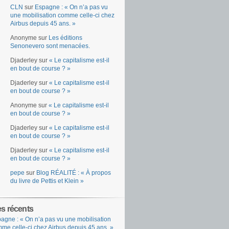
CLN
sur
Espagne : « On n’a pas vu
une mobilisation comme celle-ci chez
Airbus depuis 45 ans. »
Anonyme
sur
Les éditions
Senonevero sont menacées.
Djaderley
sur
« Le capitalisme est-il
en bout de course ? »
Djaderley
sur
« Le capitalisme est-il
en bout de course ? »
Anonyme
sur
« Le capitalisme est-il
en bout de course ? »
Djaderley
sur
« Le capitalisme est-il
en bout de course ? »
Djaderley
sur
« Le capitalisme est-il
en bout de course ? »
pepe
sur
Blog RÉALITÉ : « À propos
du livre de Pettis et Klein »
es récents
agne : « On n’a pas vu une mobilisation
me celle-ci chez Airbus depuis 45 ans. »