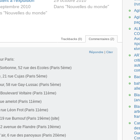
stent à l’expulsion
29 octobre 2010
(ru
septembre 2010
Dans "Nouvelles du monde"
Agi
s "Nouvelles du monde"
Agi
pa
AL
CO
Ανα
Trackbacks (0)
Commentaires (2)
πρα
κίν
Répondre
|
Citer
AR
ur Paris:
cri
aut
a Sorbonne, 52 rue des Ecoles (Paris 5ème)
co
e, 21 rue Cujas (Paris 5ème)
Bad
bah
Jour, 58 rue Gay-Lussac (Paris 5ème)
all
8 Boulevard Voltaire (Paris 11ème)
Bl
(an
 rue amelot (Paris 11ème)
Bl
, rue Léon Frot (Paris 11ème)
art
fra
 19 rue Burnouf (Paris 19ème) [site]
Car
 82 avenue de Flandre (Paris 19ème)
des
Gue
l’air, 6 rue des panoyaux (Paris 20ème)
Co