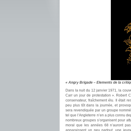
« Angry Brigade – Elements de la criti
Dans la nuit du 12 janvier 1971, la cou
Carr un jour de protestation ». Robert 
conservateur, fraîchement élu. Il était r
peu plus tôt dans la journée, et provoq
sera revendiquée par un groupe nommé «
tel que l’Angleterre n’en a plus connu de
nombreux groupes s’organisent pour atta
moral que les années 68 n’auront pas
apparaissent un peu partout, une jeu