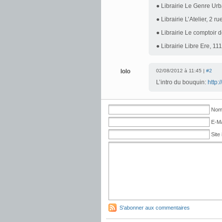
● Librairie Le Genre Urb
● Librairie L’Atelier, 2 
● Librairie Le comptoir
● Librairie Libre Ere, 1
lolo
02/08/2012 à 11:45 |
#2
L’intro du bouquin:
http:
No
E-Ma
Site 
S'abonner aux commentaires