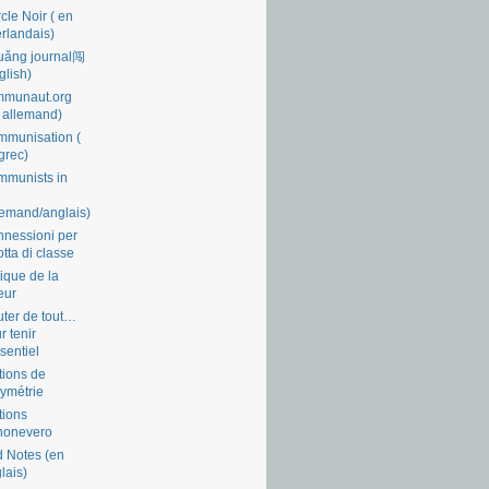
cle Noir ( en
rlandais)
uǎng journal闯
glish)
mmunaut.org
 allemand)
munisation (
grec)
munists in
lemand/anglais)
nessioni per
lotta di classe
tique de la
eur
ter de tout…
r tenir
ssentiel
tions de
symétrie
tions
nonevero
 Notes (en
lais)