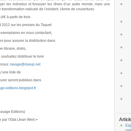
yer les individus et fossoyer les rêves d’un autre monde, mais une
 transformation radicale de l’existant. (4eme de couverture)
4€ à partir de trois
et 2012 sur les presses du Taquet
s exemplaires en nous contactant,
 pour assurer la distribution dans
e libraire, distro,
souhaitez distribuer le livre
z nous:
ravage@riseup.net
u’une liste de
ocurer seront publiées dans
vage-editions.blogspot.fr
(Ravage Editions)
Articl
 par l’Etat (Jean Weir) •
Esp
com