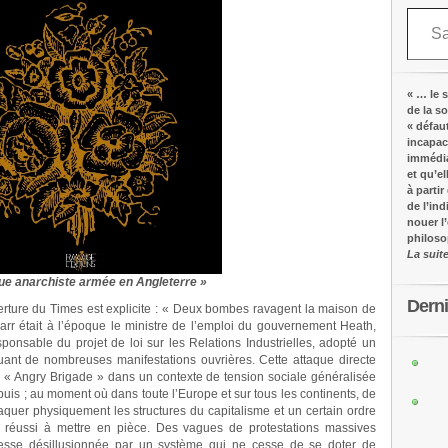
Saisissez votre adresse e-mail…
« … le s
de la s
« défau
incapac
immédia
et qu’e
à partir
de l’in
nouer l
philos
La suit
que anarchiste armée en Angleterre »
Dern
verture du Times est explicite : « Deux bombes ravagent la maison de
Carr était à l’époque le ministre de l’emploi du gouvernement Heath,
esponsable du projet de loi sur les Relations Industrielles, adopté un
uant de nombreuses manifestations ouvrières. Cette attaque directe
 Angry Brigade » dans un contexte de tension sociale généralisée
puis ;
au moment où dans toute l’Europe et sur tous les continents, de
quer physiquement les structures du capitalisme et un certain ordre
 réussi à mettre en pièce. Des vagues de protestations massives
nesse désillusionnée par un système qui ne cesse de se doter de