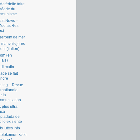
Matérielle faire
théorie du
mmunisme
est News –
Medias.Res
ec)
serpent de mer
 mauvais jours
ront (italien)
com (en
lais)
di matin
rage se fait
endre
ting – Revue
ernationale
r la
mmunisation
 plus ultra
tica
piadada de
o lo existente
is luttes info
telekomunizace
chèque )