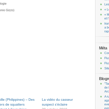
logie
Les
« L
onio Gizzo)
« M
et 
Ira
a b
rap
Méta
Co
Flu
Flu
Sit
Blogro
"Ta
de 
Arc
A r
lle (Philippines) – Des
La vidéo du casseur
aga
iers de squatters
suspect s’éclaire
eve
exi