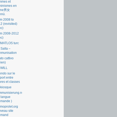
mmes et
minismes en
ine男女
nnü.
m 2008 to
2 (revisited)
ec)
om 2008-2012
ec)
İMATLOS turc
 Salta –
mmunisation
ato cattivo
lien)
 WILL
endo sur le
port entre
res et classes
okiosque
munisierung.net
 langue
emande )
moprolet.org
veau site
lemand