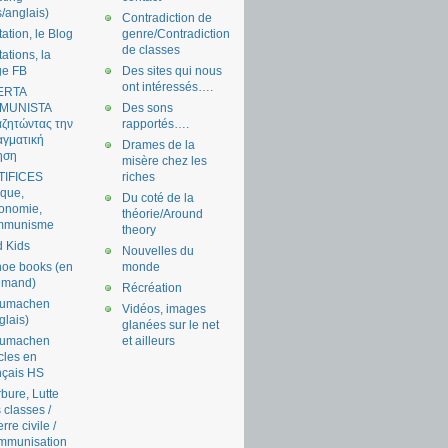
s/anglais)
Contradiction de
tation, le Blog
genre/Contradiction
de classes
tations, la
ge FB
Des sites qui nous
ont intéressés….
ERTA
MUNISTA
Des sons
ζητώντας την
rapportés….
γματική
Drames de la
ηση
misère chez les
TIFICES
riches
tique,
Du coté de la
onomie,
théorie/Around
mmunisme
theory
 Kids
Nouvelles du
oe books (en
monde
emand)
Récréation
aumachen
Vidéos, images
glais)
glanées sur le net
aumachen
et ailleurs
icles en
nçais HS
bure, Lutte
 classes /
rre civile /
mmunisation