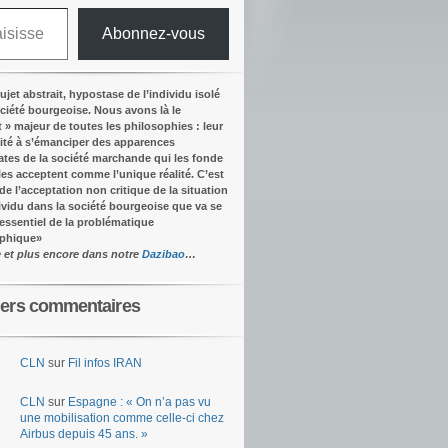
Abonnez-vous
ujet abstrait, hypostase de l’individu isolé
ociété bourgeoise. Nous avons là le
t » majeur de toutes les philosophies : leur
ité à s’émanciper des apparences
tes de la société marchande qui les fonde
lles acceptent comme l’unique réalité.
C’est
 de l’acceptation non critique de la situation
dividu dans la société bourgeoise que va se
’essentiel de la problématique
ophique
»
e et plus encore dans notre
Dazibao
…
iers commentaires
CLN
sur
Fil infos IRAN
CLN
sur
Espagne : « On n’a pas vu
une mobilisation comme celle-ci chez
Airbus depuis 45 ans. »