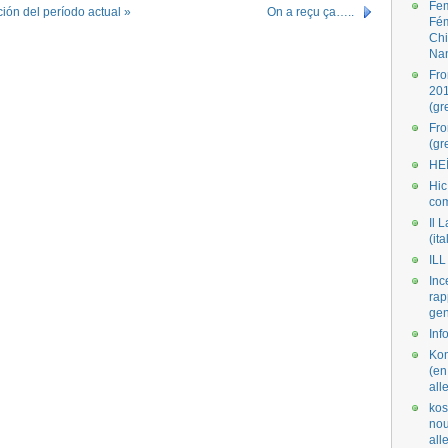
Fe
ción del período actual »
On a reçu ça…..
Fé
Ch
Na
Fro
201
(gr
Fr
(gr
HE
Hic
co
Il L
(ita
ILL
Inc
rap
gen
Inf
Kom
(en
all
kos
nou
al