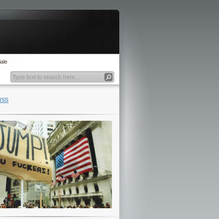
ale
RSS