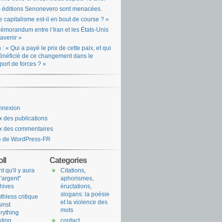
 éditions Senonevero sont menacées.
e capitalisme est-il en bout de course ? »
émorandum entre l’Iran et les États-Unis
l’avenir »
n : « Qui a payé le prix de cette paix, et qui
énéficié de ce changement dans le
port de forces ? »
nnexion
x des publications
x des commentaires
e de WordPress-FR
ll
Categories
nt qu'il y aura
Citations,
l'argent"
aphorismes,
hives
éructations,
slogans: la poésie
uthless critique
et la violence des
inst
mots
rything
sting
contact