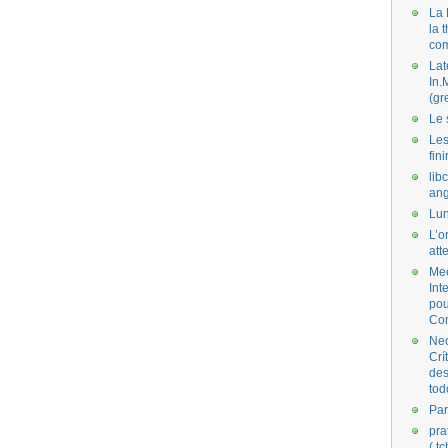
La 
la 
co
Lat
In.
(gr
Le 
Les
fini
lib
ang
Lun
L’o
att
Mee
Int
pou
Co
Nec
Crí
des
tod
Par
pra
( t