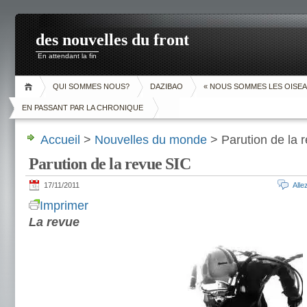
des nouvelles du front
En attendant la fin
QUI SOMMES NOUS?
DAZIBAO
« NOUS SOMMES LES OISEA
EN PASSANT PAR LA CHRONIQUE
Accueil
>
Nouvelles du monde
> Parution de la 
Parution de la revue SIC
17/11/2011
All
Imprimer
La revue