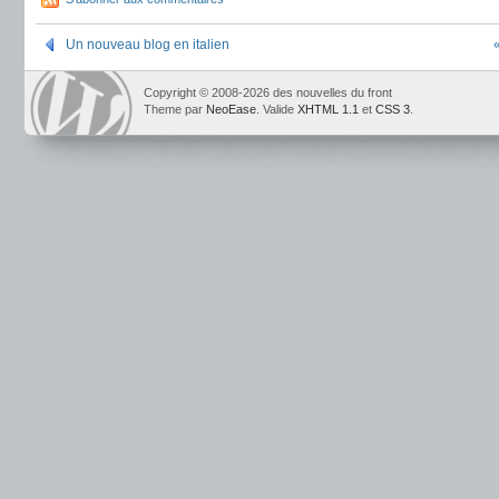
Un nouveau blog en italien
Copyright © 2008-2026 des nouvelles du front
Theme par
NeoEase
. Valide
XHTML 1.1
et
CSS 3
.