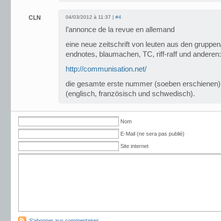
CLN
04/03/2012 à 11:37 |
#4
l’annonce de la revue en allemand
eine neue zeitschrift von leuten aus den gruppen/
endnotes, blaumachen, TC, riff-raff und anderen:
http://communisation.net/
die gesamte erste nummer (soeben erschienen) i
(englisch, französisch und schwedisch).
Nom
E-Mail (ne sera pas publié)
Site internet
S'abonner aux commentaires