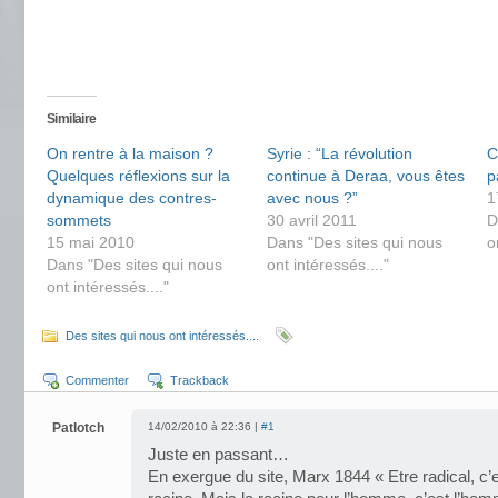
Similaire
On rentre à la maison ?
Syrie : “La révolution
C
Quelques réflexions sur la
continue à Deraa, vous êtes
p
dynamique des contres-
avec nous ?”
1
sommets
30 avril 2011
D
15 mai 2010
Dans "Des sites qui nous
o
Dans "Des sites qui nous
ont intéressés...."
ont intéressés...."
Des sites qui nous ont intéressés....
Commenter
Trackback
Patlotch
14/02/2010 à 22:36 |
#1
Juste en passant…
En exergue du site, Marx 1844 « Etre radical, c’e