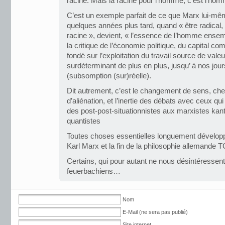
racine. Mais la racine pour l’homme, c’est l’ho
C’est un exemple parfait de ce que Marx lui-mêm
quelques années plus tard, quand « être radical,
racine », devient, « l’essence de l’homme ensem
la critique de l’économie politique, du capital 
fondé sur l’exploitation du travail source de vale
surdéterminant de plus en plus, jusqu’ à nos jours
(subsomption (sur)réelle).
Dit autrement, c’est le changement de sens, ch
d’aliénation, et l’inertie des débats avec ceux qu
des post-post-situationnistes aux marxistes kan
quantistes
Toutes choses essentielles longuement dévelo
Karl Marx et la fin de la philosophie allemande 
Certains, qui pour autant ne nous désintéressent
feuerbachiens…
Nom
E-Mail (ne sera pas publié)
Site internet