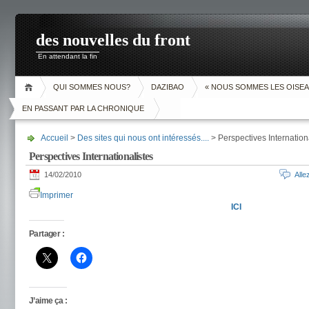
des nouvelles du front
En attendant la fin
QUI SOMMES NOUS?
DAZIBAO
« NOUS SOMMES LES OISEA
EN PASSANT PAR LA CHRONIQUE
Accueil
>
Des sites qui nous ont intéressés....
> Perspectives Internation
Perspectives Internationalistes
14/02/2010
All
Imprimer
ICI
Partager :
J’aime ça :