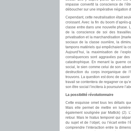
impasse convertit la conscience de l’êt
déboucher sur une impérative négation d
Cependant, cette neutralisation était seul
croissant. Avec la fin du boom d’après-
classe entre dans une nouvelle phase. L
de la conscience de soi des travailleu
privatisation et la marchandisation [market
sociaux de la classe ouvrière, la diminu
tampons matériels qui empêchaient la con
Aujourd’hui, la maximisation de l’expl
conséquences sont aggravées par des g
catastrophique. En menant la guerre co
social, le sien comme celui de son advers
destruction du corps inorganique de l’
trouvons. La question est donc de savoir 
travail se contentera de regagner ce qu’e
son être social l’incitera à poursuivre l’abo
La possibilité révolutionnaire
Cette esquisse omet tous les détails que
Mais elle permet de mettre en lumière 
également soulignée par Mattick) (2). L
retour. Mais le hiatus temporel qui sép
du sujet et de l’objet, ou l’écart entre l
comprendre l’interaction entre la dimens