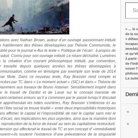
Saisissez votre adresse e-mail…
« … le s
de la s
« défau
ations avec Nathan Brown, auteur d’un ouvrage passionnant intitulé
incapac
te habillement des thèses développées par Théorie Communiste, le
immédia
é pour le journal e-flux le texte « Politique de l’écart : à propos de
et qu’e
aduit. Connu pour son ouvrage intitulé Le néant déchaîné: Lumières
à partir
à la création d’un courant philosophique intitulé, par convention,
de l’in
er travaille depuis quelques années les thèses développées à
nouer l
a communisation, comme en témoigne par exemple son texte de 2014
philos
ié par Mute. Dans ce nouveau texte, Ray Brassier rend compte et
La suit
ancées par TC dans « Le moment actuel » (SIC) et dans « Théorie de
 notamment aux travaux de Bruno Astarian. Sensiblement inspiré dans
par le travail de Dardot et de Laval sur le concept marxiste de
Dern
ant certaines erreurs qu’il a commises par le passé lorsqu’il discutait
appréhendait les luttes ouvrières, Ray Brassier s’intéresse ici au
’être social se trouve tiraillé « entre deux impossibilités historiques
sans affirmer le capital et l’impossibilité de nier le capital sans nier le
 d’écart, ses implications les plus urgentes, ainsi que la manière dont
eproduction de la force de travail au sein du capitalisme restructuré.
tension qui affecterait le travail de TC et son concept d' »immédiateté
vent-t-ils soutenir l’existence d’une préexistence de la singularité