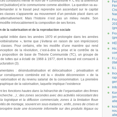
 ces conditions mérite le nom de « communisme ». C’est la différence
Fe
[sublation] et le communisme comme abolition. La question va au-
Fé
demander si le travail peut reprendre son ascendant sur le capital
Ch
des classes s’apparente au mouvement d’un pendule placé dans un
Na
alternativement. Mais l’histoire n’est pas un milieu neutre. Son
Fro
et modifie irrévocablement la composition de ses forces.
201
(gr
de la valorisation et de la reproduction sociale
Fr
il-capital initiée dans les années 1970 et prolongée dans les années
(gr
olibéralisme », terme que j’éviterai en raison de son imprécision)
HE
 classes. Pour certains, elle les modifie d’une manière qui rend
Hic
ception de la révolution, c’est-à-dire la prise et le contrôle de la
co
st la proposition de base de Théorie Communiste (TC), un groupe de
Il L
e de luttes qui a éclaté de 1968 à 1977, dont le travail est consacré à
(ita
cturation (3).
ILL
ntales : désindustrialisation et délocalisation ; privatisation et
Inc
t. Leur conséquence combinée est la « double déconnexion » de la
rap
a valorisation et du revenu salarial de la consommation. La première
gen
aphique de la valorisation, laquelle implique l’existence
Inf
t les fonctions hautes dans la hiérarchie de l’organisation des firmes
Kom
 recherche…) ; des zones secondes avec des activités nécessitant des
(en
a logistique et la diffusion commerciale, zones à la limitation floue
all
ités de montage, souvent en sous-traitance ; enfin, zones de crises et
kos
 prospère toute une économie informelle sur des produits légaux ou
nou
al