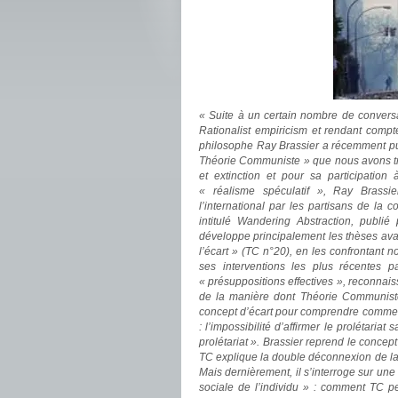
« Suite à un certain nombre de convers
Rationalist empiricism et rendant comp
philosophe Ray Brassier a récemment publi
Théorie Communiste » que nous avons tr
et extinction et pour sa participation 
« réalisme spéculatif », Ray Brassi
l’international par les partisans de l
intitulé Wandering Abstraction, publ
développe principalement les thèses av
l’écart » (TC n°20), en les confrontant
ses interventions les plus récentes 
« présuppositions effectives », reconnaiss
de la manière dont Théorie Communiste 
concept d’écart pour comprendre comment l
: l’impossibilité d’affirmer le prolétariat 
prolétariat ». Brassier reprend le concept
TC explique la double déconnexion de la r
Mais dernièrement, il s’interroge sur une 
sociale de l’individu » : comment TC peu