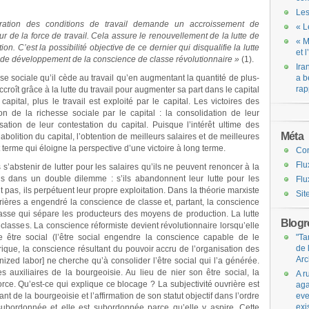
Les
ioration des conditions de travail demande un accroissement de
« L
ur de la force de travail. Cela assure le renouvellement de la lutte de
« M
. C’est la possibilité objective de ce dernier qui disqualifie la lutte
et 
 développement de la conscience de classe révolutionnaire »
(1).
Ira
se sociale qu’il cède au travail qu’en augmentant la quantité de plus-
a b
rap
’accroît grâce à la lutte du travail pour augmenter sa part dans le capital
capital, plus le travail est exploité par le capital. Les victoires des
ion de la richesse sociale par le capital : la consolidation de leur
isation de leur contestation du capital. Puisque l’intérêt ultime des
Méta
 l’abolition du capital, l’obtention de meilleurs salaires et de meilleures
t terme qui éloigne la perspective d’une victoire à long terme.
Co
Flu
 s’abstenir de lutter pour les salaires qu’ils ne peuvent renoncer à la
 pris dans un double dilemme : s’ils abandonnent leur lutte pour les
Flu
ont pas, ils perpétuent leur propre exploitation. Dans la théorie marxiste
Sit
uvrières a engendré la conscience de classe et, partant, la conscience
classe qui sépare les producteurs des moyens de production. La lutte
Blogro
classes. La conscience réformiste devient révolutionnaire lorsqu’elle
re être social (l’être social engendre la conscience capable de le
"Ta
de 
rique, la conscience résultant du pouvoir accru de l’organisation des
Arc
nized labor] ne cherche qu’à consolider l’être social qui l’a générée.
s auxiliaires de la bourgeoisie. Au lieu de nier son être social, la
A r
rce. Qu’est-ce qui explique ce blocage ? La subjectivité ouvrière est
aga
nt de la bourgeoisie et l’affirmation de son statut objectif dans l’ordre
eve
exi
 subordonnée et elle est subordonnée parce qu’elle y aspire. Cette