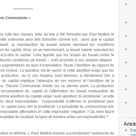
*************
éorie Communiste »
a lutte des classes, telle qu’elle a été formulée par Paul Mattick et
te antinomie peut être formulée comme suit : alors que le capital
larié, la reproduction du travail salarié reproduit les conditions
n du capital. Ainsi, en se reproduisant, le travail salarié reproduit les
st-à-dire le capital. Cela signifie que les acquis du travail contre le
illeures conditions de travail – sont arrachés à ses propres dépens :
 augmentation du taux d’exploitation. Seule l’abolition du rapport de
rcle vicieux. La question est de savoir si cette abolition exige que les
 production, ou si ces moyens sont devenus si étroitement liés à
on du capital implique l’abandon de ces moyens et l’abolition de la
ns. Théorie Communiste insiste sur ce dernier point. La production
’accumulation du capital et l’affirmation du travail inséparable de
mme abolition du capital exige l’auto-abolition du prolétariat. La lutte
 deux impossibilités : l’impossibilité d’affirmer le prolétariat sans
ier le capital sans nier le prolétariat. La possibilité du communisme est-
e impossible affirmation et cette impossible négation ? Ou bien faut-il
sceptible de localiser la ligne de fracture entre ces impossibilités ?
Articl
Esp
lution et réforme », Paul Mattick résume succinctement l’antinomie de
com