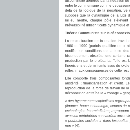
discontinuité générée par la négation de
entre le communisme comme dépassement 
delà de la logique de la négation. Se 
suppose que la dynamique de la lutte 
milieu neutre, chaque pôle s’élevant 
irréversibilité infléchit cette dynamique 
Théorie Communiste sur la déconnexion 
La restructuration de la relation trava
1980 et 1990 (parfois qualifiée de « né
modifie les conditions de la lutte des
historiquement obsolète une certaine con
production par le prolétariat. Telle e
théoriciens et de militants issus du cycl
réfléchir aux conséquences de cette restru
Elle comporte trois composantes fondame
austérité ; financiarisation et crédi
reproduction de la force de travail de l
déconnexion entraîne le « zonage » géogr
« des hypercentres capitalistes regroupan
(finance, haute technologie, centres de
technologies intermédiaires, regroupant l
avec les périphéries consacrées aux activ
« poubelles sociales » dans lesquelles
non »
(4).