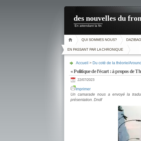
des nouvelles du fron
En attendant la fin
QUI SOMMES NOUS?
DAZIBA
EN PASSANT PAR LA CHRONIQUE
Accueil
>
Du coté de la théorie/Aroun
« Politique de l’écart : à propos de 
22/07/2023
Imprimer
Un camarade nous a envoyé la tradu
présentation. Dndf