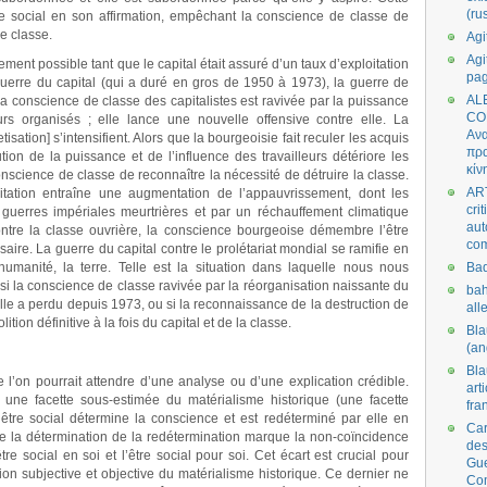
(ru
re social en son affirmation, empêchant la conscience de classe de
e classe.
Agi
Agi
ement possible tant que le capital était assuré d’un taux d’exploitation
pa
guerre du capital (qui a duré en gros de 1950 à 1973), la guerre de
AL
a conscience de classe des capitalistes est ravivée par la puissance
CO
rs organisés ; elle lance une nouvelle offensive contre elle. La
Ανα
isation] s’intensifient. Alors que la bourgeoisie fait reculer les acquis
πρα
tion de la puissance et de l’influence des travailleurs détériore les
κίν
science de classe de reconnaître la nécessité de détruire la classe.
AR
oitation entraîne une augmentation de l’appauvrissement, dont les
cri
uerres impériales meurtrières et par un réchauffement climatique
aut
ntre la classe ouvrière, la conscience bourgeoise démembre l’être
co
aire. La guerre du capital contre le prolétariat mondial se ramifie en
humanité, la terre. Telle est la situation dans laquelle nous nous
Bad
si la conscience de classe ravivée par la réorganisation naissante du
bah
lle a perdu depuis 1973, ou si la reconnaissance de la destruction de
all
lition définitive à la fois du capital et de la classe.
Bl
(an
Bl
 l’on pourrait attendre d’une analyse ou d’une explication crédible.
art
une facette sous-estimée du matérialisme historique (une facette
fra
’être social détermine la conscience et est redéterminé par elle en
Car
are la détermination de la redétermination marque la non-coïncidence
des
’être social en soi et l’être social pour soi. Cet écart est crucial pour
Gue
ion subjective et objective du matérialisme historique. Ce dernier ne
Co