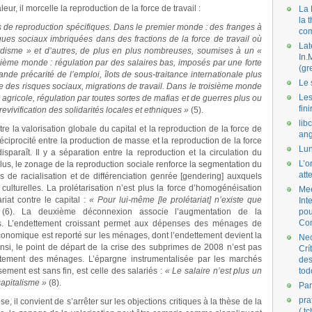
leur, il morcelle la reproduction de la force de travail :
La 
la 
de reproduction spécifiques. Dans le premier monde : des franges à
co
sques sociaux imbriquées dans des fractions de la force de travail où
Lat
ordisme » et d’autres, de plus en plus nombreuses, soumises à un «
In.
ème monde : régulation par des salaires bas, imposés par une forte
(gr
ande précarité de l’emploi, îlots de sous-traitance internationale plus
Le 
 des risques sociaux, migrations de travail. Dans le troisième monde
Les
ie agricole, régulation par toutes sortes de mafias et de guerres plus ou
fini
vivification des solidarités locales et ethniques »
(5).
lib
ntre la valorisation globale du capital et la reproduction de la force de
ang
réciprocité entre la production de masse et la reproduction de la force
Lun
disparaît. Il y a séparation entre la reproduction et la circulation du
L’o
e plus, le zonage de la reproduction sociale renforce la segmentation du
att
us de racialisation et de différenciation genrée [gendering] auxquels
culturelles. La prolétarisation n’est plus la force d’homogénéisation
Mee
ariat contre le capital :
« Pour lui-même [le prolétariat] n’existe que
Int
(6). La deuxième déconnexion associe l’augmentation de la
pou
Co
s. L’endettement croissant permet aux dépenses des ménages de
onomique est reporté sur les ménages, dont l’endettement devient la
Nec
insi, le point de départ de la crise des subprimes de 2008 n’est pas
Crí
ettement des ménages. L’épargne instrumentalisée par les marchés
des
ement est sans fin, est celle des salariés :
« Le salaire n’est plus un
tod
apitalisme »
(8).
Par
pra
, il convient de s’arrêter sur les objections critiques à la thèse de la
( t