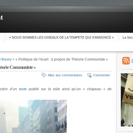
t
O
« NOUS SOMMES LES OISEAUX DE LA TEMPETE QUI S’ANNONCE »
La Soci
d theory
> « Politique de l’écart : à propos de Théorie Communiste »
Théorie Communiste »
Allez aux commentaires
Commenter
ction d’un
texte
publié sur la toile ainsi qu’un « chapeau » de