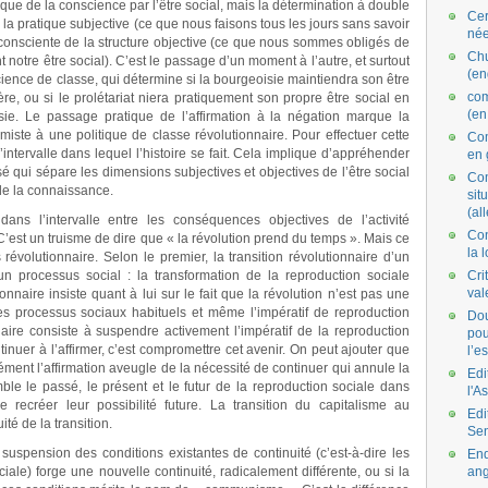
ue de la conscience par l’être social, mais la détermination à double
Cer
 la pratique subjective (ce que nous faisons tous les jours sans savoir
née
n consciente de la structure objective (ce que nous sommes obligés de
Ch
 notre être social). C’est le passage d’un moment à l’autre, et surtout
(en
nscience de classe, qui détermine si la bourgeoisie maintiendra son être
co
ère, ou si le prolétariat niera pratiquement son propre être social en
(en
e. Le passage pratique de l’affirmation à la négation marque la
rmiste à une politique de classe révolutionnaire. Pour effectuer cette
Com
 l’intervalle dans lequel l’histoire se fait. Cela implique d’appréhender
en 
é qui sépare les dimensions subjectives et objectives de l’être social
Com
 de la connaissance.
situ
(al
dans l’intervalle entre les conséquences objectives de l’activité
Con
. C’est un truisme de dire que « la révolution prend du temps ». Mais ce
la 
révolutionnaire. Selon le premier, la transition révolutionnaire d’un
 processus social : la transformation de la reproduction sociale
Cri
val
nnaire insiste quant à lui sur le fait que la révolution n’est pas une
les processus sociaux habituels et même l’impératif de reproduction
Dou
naire consiste à suspendre activement l’impératif de la reproduction
pou
tinuer à l’affirmer, c’est compromettre cet avenir. On peut ajouter que
l’e
sément l’affirmation aveugle de la nécessité de continuer qui annule la
Edi
mble le passé, le présent et le futur de la reproduction sociale dans
l'A
e recréer leur possibilité future. La transition du capitalisme au
Edi
té de la transition.
Se
 suspension des conditions existantes de continuité (c’est-à-dire les
End
iale) forge une nouvelle continuité, radicalement différente, ou si la
ang