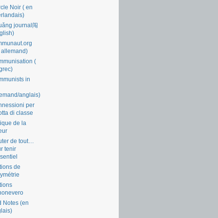
cle Noir ( en
rlandais)
uǎng journal闯
glish)
mmunaut.org
 allemand)
munisation (
grec)
munists in
lemand/anglais)
nessioni per
lotta di classe
tique de la
eur
ter de tout…
r tenir
ssentiel
tions de
symétrie
tions
nonevero
 Notes (en
lais)