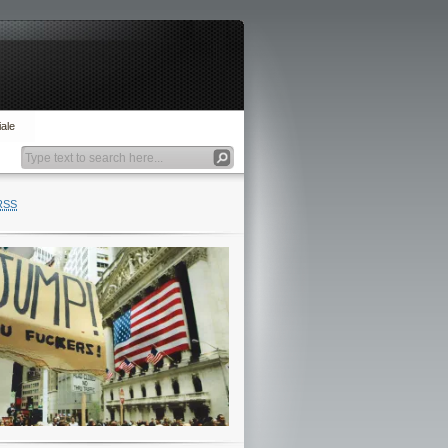
ale
RSS