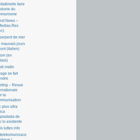
Matérielle faire
théorie du
mmunisme
est News –
Medias.Res
ec)
serpent de mer
 mauvais jours
ront (italien)
com (en
lais)
di matin
rage se fait
endre
ting – Revue
ernationale
r la
mmunisation
 plus ultra
tica
piadada de
o lo existente
is luttes info
telekomunizace
chèque )