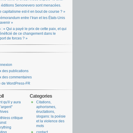
 éditions Senonevero sont menacées.
e capitalisme est-il en bout de course ? »
émorandum entre l’Iran et les États-Unis
l’avenir »
n : « Qui a payé le prix de cette paix, et qui
énéficié de ce changement dans le
port de forces ? »
nnexion
x des publications
x des commentaires
e de WordPress-FR
ll
Categories
nt qu'il y aura
Citations,
l'argent"
aphorismes,
hives
éructations,
slogans: la poésie
uthless critique
et la violence des
inst
mots
rything
sting
contact