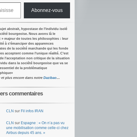
Abonnez-vous
ujet abstrait, hypostase de l’individu isolé
ociété bourgeoise. Nous avons là le
t » majeur de toutes les philosophies : leur
ité à s’émanciper des apparences
tes de la société marchande qui les fonde
lles acceptent comme l’unique réalité.
C’est
 de l’acceptation non critique de la situation
dividu dans la société bourgeoise que va se
’essentiel de la problématique
ophique
»
e et plus encore dans notre
Dazibao
…
iers commentaires
CLN
sur
Fil infos IRAN
CLN
sur
Espagne : « On n’a pas vu
une mobilisation comme celle-ci chez
Airbus depuis 45 ans. »