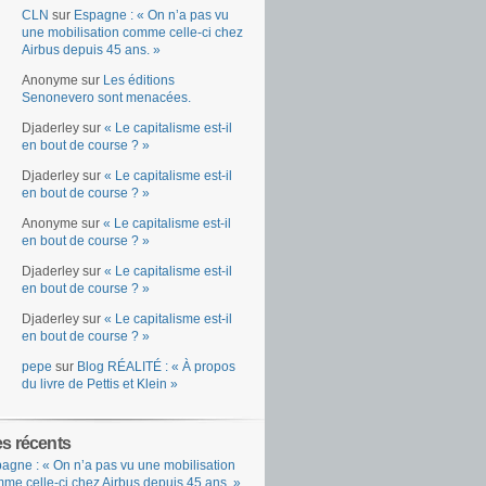
CLN
sur
Espagne : « On n’a pas vu
une mobilisation comme celle-ci chez
Airbus depuis 45 ans. »
Anonyme
sur
Les éditions
Senonevero sont menacées.
Djaderley
sur
« Le capitalisme est-il
en bout de course ? »
Djaderley
sur
« Le capitalisme est-il
en bout de course ? »
Anonyme
sur
« Le capitalisme est-il
en bout de course ? »
Djaderley
sur
« Le capitalisme est-il
en bout de course ? »
Djaderley
sur
« Le capitalisme est-il
en bout de course ? »
pepe
sur
Blog RÉALITÉ : « À propos
du livre de Pettis et Klein »
es récents
agne : « On n’a pas vu une mobilisation
me celle-ci chez Airbus depuis 45 ans. »