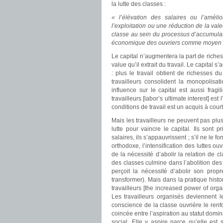
la lutte des classes :
« l’élévation des salaires ou l’amél
l’exploitation ou une réduction de la vale
classe au sein du processus d’accumulation
économique des ouvriers comme moyen de
Le capital n’augmentera la part de riches
value qu’il extrait du travail. Le capital s
: plus le travail obtient de richesses du 
travailleurs consolident la monopolisat
influence sur le capital est aussi fragil
travailleurs [labor’s ultimate interest] est
conditions de travail est un acquis à cour
Mais les travailleurs ne peuvent pas plus
lutte pour vaincre le capital. Ils sont
salaires, ils s’appauvrissent ; s’il ne le f
orthodoxe, l’intensification des luttes o
de la nécessité d’abolir la relation de 
des classes culmine dans l’abolition des 
perçoit la nécessité d’abolir son prop
transformer). Mais dans la pratique histo
travailleurs [the increased power of orga
Les travailleurs organisés deviennent le
conscience de la classe ouvrière le renfo
coincée entre l’aspiration au statut domina
social. Elle y aspire parce qu’elle est