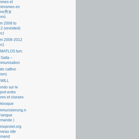
mmes et
minismes en
ine男女
nnü.
m 2008 to
2 (revisited)
ec)
om 2008-2012
ec)
İMATLOS turc
 Salta –
mmunisation
ato cattivo
lien)
 WILL
endo sur le
port entre
res et classes
okiosque
munisierung.net
 langue
emande )
moprolet.org
veau site
lemand