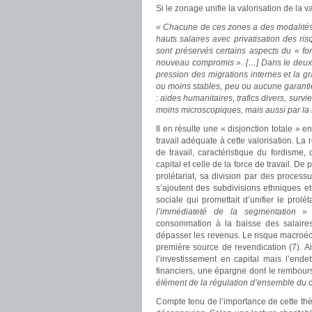
Si le zonage unifie la valorisation de la va
« Chacune de ces zones a des modalités 
hauts salaires avec privatisation des ri
sont préservés certains aspects du « f
nouveau compromis ». […] Dans le deuxi
pression des migrations internes et la gr
ou moins stables, peu ou aucune garantie
: aides humanitaires, trafics divers, surv
moins microscopiques, mais aussi par la re
Il en résulte une « disjonction totale » e
travail adéquate à cette valorisation. La 
de travail, caractéristique du fordisme, 
capital et celle de la force de travail. D
prolétariat, sa division par des process
s’ajoutent des subdivisions ethniques et 
sociale qui promettait d’unifier le prolét
l’immédiateté de la segmentation »
consommation à la baisse des salaire
dépasser les revenus. Le risque macroéc
première source de revendication (7). A
l’investissement en capital mais l’end
financiers, une épargne dont le rembours
élément de la régulation d’ensemble du c
Compte tenu de l’importance de cette thèse