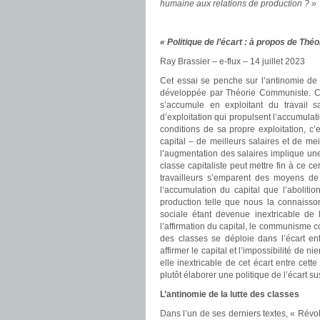
humaine aux relations de production ? »
« Politique de l’écart : à propos de Th
Ray Brassier – e-flux – 14 juillet 2023
Cet essai se penche sur l’antinomie de l
développée par Théorie Communiste. Cet
s’accumule en exploitant du travail sa
d’exploitation qui propulsent l’accumulatio
conditions de sa propre exploitation, c’e
capital – de meilleurs salaires et de me
l’augmentation des salaires implique une
classe capitaliste peut mettre fin à ce ce
travailleurs s’emparent des moyens de
l’accumulation du capital que l’aboliti
production telle que nous la connaisso
sociale étant devenue inextricable de l
l’affirmation du capital, le communisme co
des classes se déploie dans l’écart entre
affirmer le capital et l’impossibilité de n
elle inextricable de cet écart entre cett
plutôt élaborer une politique de l’écart su
L’antinomie de la lutte des classes
Dans l’un de ses derniers textes, « Révo