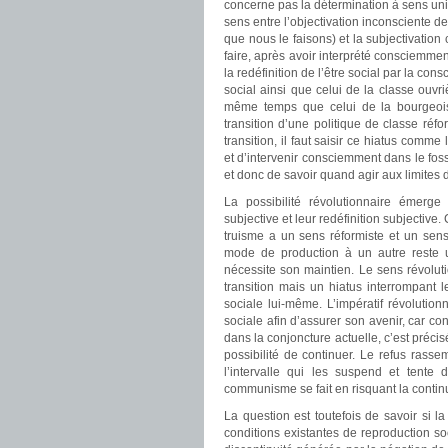
concerne pas la détermination à sens uniq
sens entre l’objectivation inconsciente de
que nous le faisons) et la subjectivatio
faire, après avoir interprété consciemment
la redéfinition de l’être social par la co
social ainsi que celui de la classe ouvri
même temps que celui de la bourgeoisi
transition d’une politique de classe réfo
transition, il faut saisir ce hiatus comme
et d’intervenir consciemment dans le foss
et donc de savoir quand agir aux limites
La possibilité révolutionnaire émerge 
subjective et leur redéfinition subjective
truisme a un sens réformiste et un sens 
mode de production à un autre reste un
nécessite son maintien. Le sens révolutio
transition mais un hiatus interrompant 
sociale lui-même. L’impératif révolution
sociale afin d’assurer son avenir, car con
dans la conjoncture actuelle, c’est préci
possibilité de continuer. Le refus rasse
l’intervalle qui les suspend et tente d
communisme se fait en risquant la continui
La question est toutefois de savoir si la
conditions existantes de reproduction soc