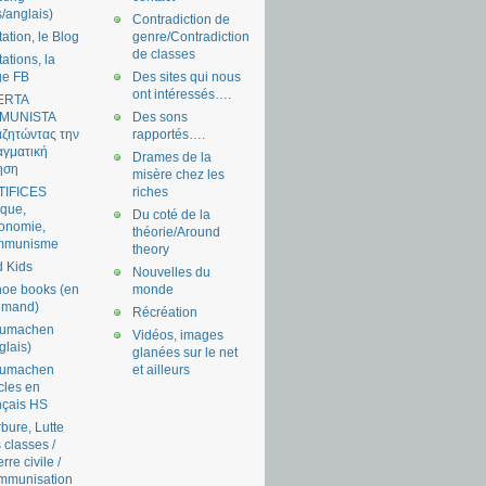
s/anglais)
Contradiction de
tation, le Blog
genre/Contradiction
de classes
tations, la
ge FB
Des sites qui nous
ont intéressés….
ERTA
MUNISTA
Des sons
ζητώντας την
rapportés….
γματική
Drames de la
ηση
misère chez les
TIFICES
riches
tique,
Du coté de la
onomie,
théorie/Around
mmunisme
theory
 Kids
Nouvelles du
oe books (en
monde
emand)
Récréation
aumachen
Vidéos, images
glais)
glanées sur le net
aumachen
et ailleurs
icles en
nçais HS
bure, Lutte
 classes /
rre civile /
mmunisation