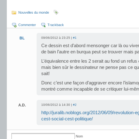
Nouvelles du monde
Commenter
Trackback
BL
09/06/2012 à 23:25 |
#1
Ce dessin est d’abord mensonger car là ou vivent
de bain l’autre en burqua peut se trouver mais pa
L’équivalence entre les 2 serait au fond un refus de
mais bien sûr le dessinateur ne pense pas ce qu’il
sait!
Donc c’est une façon d’aggraver encore l’islamop
montré comme incapable de se critiquer lui-mê
A.D.
10/06/2012 à 14:30 |
#2
http://juralib.noblogs.org/2012/06/09/revolution-
cest-social-cest-politique/
Nom