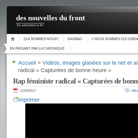
des nouvelles du front
En attendant la fin
QUI SOMMES NOUS?
DAZIBAO
« NOUS SOMMES LES OISEA
EN PASSANT PAR LA CHRONIQUE
Accueil
>
Vidéos, images glanées sur le net et ai
radical « Capturées de bonne heure »
Rap féministe radical « Capturées de bonn
11/09/2017
All
Imprimer