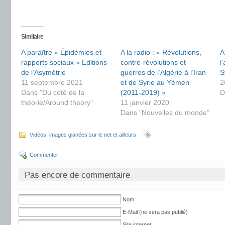
Similaire
A paraître « Épidémies et
A la radio : « Révolutions,
A
rapports sociaux » Editions
contre-révolutions et
l
de l’Asymétrie
guerres de l’Algérie à l’Iran
S
11 septembre 2021
et de Syrie au Yémen
2
Dans "Du coté de la
(2011-2019) »
D
théorie/Around theory"
11 janvier 2020
Dans "Nouvelles du monde"
Vidéos, images glanées sur le net et ailleurs
Commenter
Pas encore de commentaire
Nom
E-Mail (ne sera pas publié)
Site internet