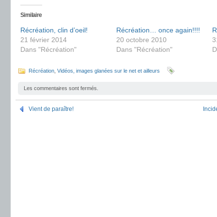
Similaire
Récréation, clin d’oeil!
Récréation… once again!!!!
R
21 février 2014
20 octobre 2010
3
Dans "Récréation"
Dans "Récréation"
D
Récréation
,
Vidéos, images glanées sur le net et ailleurs
Les commentaires sont fermés.
Vient de paraître!
Incid