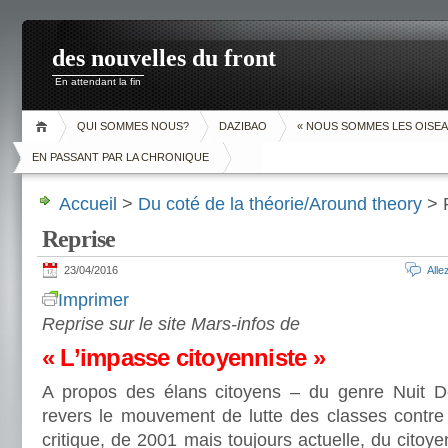
des nouvelles du front
En attendant la fin
QUI SOMMES NOUS?
DAZIBAO
« NOUS SOMMES LES OISEA
EN PASSANT PAR LA CHRONIQUE
Accueil
>
Du coté de la théorie/Around theory
> 
Reprise
23/04/2016
All
Imprimer
Reprise sur le site Mars-infos de
« L’impasse citoyenniste »
A propos des élans citoyens – du genre Nuit D
revers le mouvement de lutte des classes contre l
critique, de 2001 mais toujours actuelle, du citoy