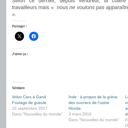
Selon ce dernier, depuis vendredi, la colèr
travailleurs mais «
nous ne voulons pas apparaîtr
».
Partager :
J’aime ça :
Similaire
Volvo Cars à Gand :
Inde : à propos de la grève
L
Foutage de gueule
des ouvriers de l’usine
u
15 septembre 2017
Honda
a
Dans "Nouvelles du monde"
3 mars 2016
d
Dans "Nouvelles du monde"
8
D