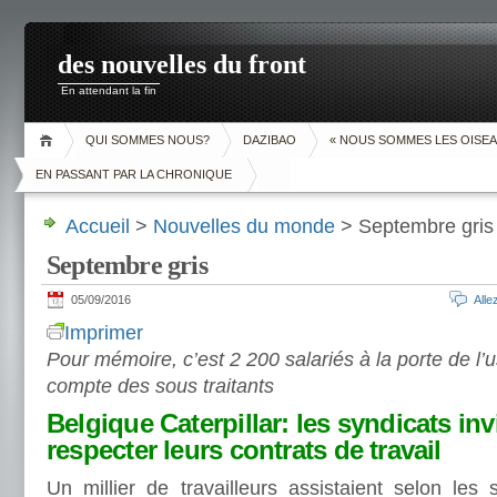
des nouvelles du front
En attendant la fin
QUI SOMMES NOUS?
DAZIBAO
« NOUS SOMMES LES OISEA
EN PASSANT PAR LA CHRONIQUE
Accueil
>
Nouvelles du monde
> Septembre gris
Septembre gris
05/09/2016
All
Imprimer
Pour mémoire, c’est 2 200 salariés à la porte de l’
compte des sous traitants
Belgique Caterpillar: les syndicats inv
respecter leurs contrats de travail
Un millier de travailleurs assistaient selon les