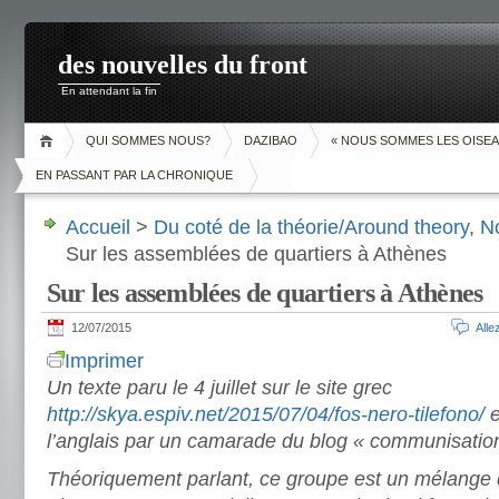
des nouvelles du front
En attendant la fin
QUI SOMMES NOUS?
DAZIBAO
« NOUS SOMMES LES OISEA
EN PASSANT PAR LA CHRONIQUE
Accueil
>
Du coté de la théorie/Around theory
,
N
Sur les assemblées de quartiers à Athènes
Sur les assemblées de quartiers à Athènes
12/07/2015
All
Imprimer
Un texte paru le 4 juillet sur le site grec
http://skya.espiv.net/2015/07/04/fos-nero-tilefono/
e
l’anglais par un camarade du blog « communisatio
Théoriquement parlant, ce groupe est un mélange 