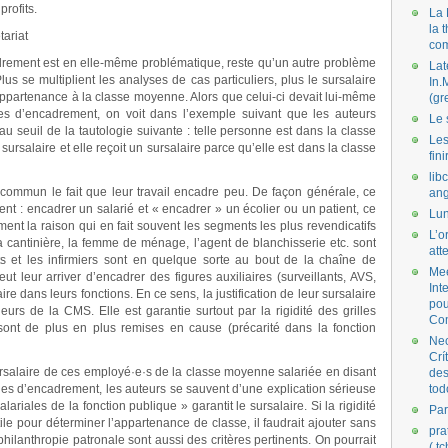
rofits.
La 
la 
tariat
co
cadrement est en elle-même problématique, reste qu’un autre problème
Lat
Plus se multiplient les analyses de cas particuliers, plus le sursalaire
In.
’appartenance à la classe moyenne. Alors que celui-ci devait lui-même
(gr
ches d’encadrement, on voit dans l’exemple suivant que les auteurs
Le 
au seuil de la tautologie suivante : telle personne est dans la classe
Les
ursalaire et elle reçoit un sursalaire parce qu’elle est dans la classe
fini
lib
n commun le fait que leur travail encadre peu. De façon générale, ce
ang
nt : encadrer un salarié et « encadrer » un écolier ou un patient, ce
Lun
ent la raison qui en fait souvent les segments les plus revendicatifs
L’o
 cantinière, la femme de ménage, l’agent de blanchisserie etc. sont
att
ts et les infirmiers sont en quelque sorte au bout de la chaîne de
Mee
 leur arriver d’encadrer des figures auxiliaires (surveillants, AVS,
Int
ire dans leurs fonctions. En ce sens, la justification de leur sursalaire
pou
leurs de la CMS. Elle est garantie surtout par la rigidité des grilles
Co
 sont de plus en plus remises en cause (précarité dans la fonction
Nec
Crí
ursalaire de ces employé
·
e
·
s de la classe moyenne salariée en disant
des
ches d’encadrement, les auteurs se sauvent d’une explication sérieuse
tod
alariales de la fonction publique » garantit le sursalaire. Si la rigidité
Par
tile pour déterminer l’appartenance de classe, il faudrait ajouter sans
pra
philanthropie patronale sont aussi des critères pertinents. On pourrait
( t