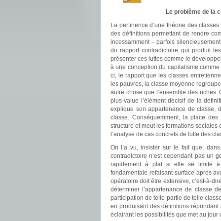
Le problème de la c
La pertinence d’une théorie des classes
des définitions permettant de rendre comp
incessamment – parfois silencieusement,
du rapport contradictoire qui produit l
présenter ces luttes comme le développe
à une conception du capitalisme comme un
ci, le rapport que les classes entretienne
les pauvres, la classe moyenne regroupe l
autre chose que l’ensemble des riches. C’
plus-value l’élément décisif de la défin
explique son appartenance de classe, de
classe. Conséquemment, la place des a
structure et meut les formations sociales 
l’analyse de cas concrets de lutte des cla
On l’a vu, insister sur le fait que, dans
contradictoire n’est cependant pas un g
rapidement à plat si elle se limite à 
fondamentale refaisant surface après avoi
opératoire doit être extensive, c’est-à-dir
déterminer l’appartenance de classe de
participation de telle partie de telle cla
en produisant des définitions répondant à
éclairant les possibilités que met au jour 