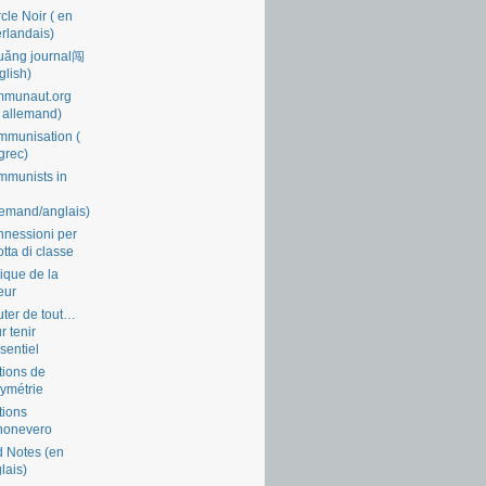
cle Noir ( en
rlandais)
uǎng journal闯
glish)
mmunaut.org
 allemand)
munisation (
grec)
munists in
lemand/anglais)
nessioni per
lotta di classe
tique de la
eur
ter de tout…
r tenir
ssentiel
tions de
symétrie
tions
nonevero
 Notes (en
lais)