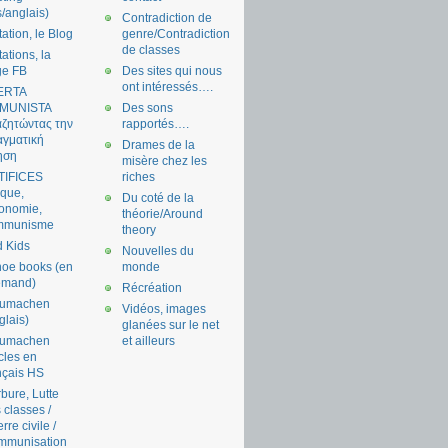
s/anglais)
Contradiction de
tation, le Blog
genre/Contradiction
de classes
tations, la
ge FB
Des sites qui nous
ont intéressés….
ERTA
MUNISTA
Des sons
ζητώντας την
rapportés….
γματική
Drames de la
ηση
misère chez les
TIFICES
riches
tique,
Du coté de la
onomie,
théorie/Around
mmunisme
theory
 Kids
Nouvelles du
oe books (en
monde
emand)
Récréation
aumachen
Vidéos, images
glais)
glanées sur le net
aumachen
et ailleurs
icles en
nçais HS
bure, Lutte
 classes /
rre civile /
mmunisation