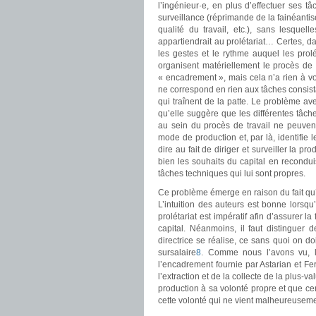
l’ingénieur
·
e, en plus d’effectuer ses tâ
surveillance (réprimande de la fainéantis
qualité du travail, etc.), sans lesquell
appartiendrait au prolétariat… Certes, 
les gestes et le rythme auquel les prolé
organisent matériellement le procès de t
« encadrement », mais cela n’a rien à vo
ne correspond en rien aux tâches consista
qui traînent de la patte. Le problème ave
qu’elle suggère que les différentes tâche
au sein du procès de travail ne peuvent
mode de production et, par là, identifie le
dire au fait de diriger et surveiller la pr
bien les souhaits du capital en reconduis
tâches techniques qui lui sont propres.
Ce problème émerge en raison du fait qu’
L’intuition des auteurs est bonne lorsqu’
prolétariat est impératif afin d’assurer la
capital. Néanmoins, il faut distinguer 
directrice se réalise, ce sans quoi on do
sursalaire
8
. Comme nous l’avons vu, le
l’encadrement fournie par Astarian et Fe
l’extraction et de la collecte de la plus-va
production à sa volonté propre et que cer
cette volonté qui ne vient malheureusemen