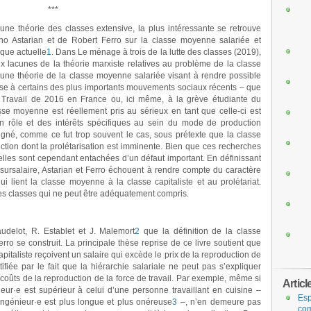
***
 une théorie des classes extensive, la plus intéressante se retrouve
no Astarian et de Robert Ferro sur la classe moyenne salariée et
ique actuelle
1
. Dans Le ménage à trois de la lutte des classes (2019),
ux lacunes de la théorie marxiste relatives au problème de la classe
t une théorie de la classe moyenne salariée visant à rendre possible
lasse à certains des plus importants mouvements sociaux récents – que
 Travail de 2016 en France ou, ici même, à la grève étudiante du
se moyenne est réellement pris au sérieux en tant que celle-ci est
 rôle et des intérêts spécifiques au sein du mode de production
igné, comme ce fut trop souvent le cas, sous prétexte que la classe
tion dont la prolétarisation est imminente. Bien que ces recherches
 elles sont cependant entachées d’un défaut important. En définissant
ursalaire, Astarian et Ferro échouent à rendre compte du caractère
i lient la classe moyenne à la classe capitaliste et au prolétariat.
 des classes qui ne peut être adéquatement compris.
audelot, R. Establet et J. Malemort
2
que la définition de la classe
ro se construit. La principale thèse reprise de ce livre soutient que
italiste reçoivent un salaire qui excède le prix de la reproduction de
stifiée par le fait que la hiérarchie salariale ne peut pas s’expliquer
 coûts de la reproduction de la force de travail. Par exemple, même si
Articl
ieur
·
e est supérieur à celui d’une personne travaillant en cuisine –
Esp
ingénieur
·
e est plus longue et plus onéreuse
3
–, n’en demeure pas
com