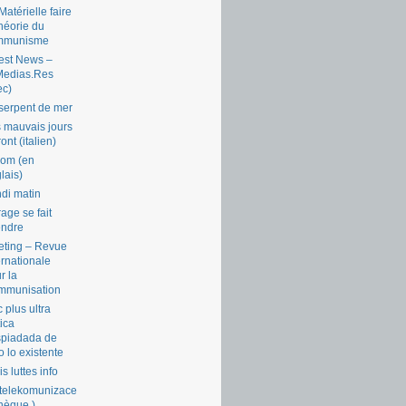
Matérielle faire
théorie du
mmunisme
est News –
Medias.Res
ec)
serpent de mer
 mauvais jours
ront (italien)
com (en
lais)
di matin
rage se fait
endre
ting – Revue
ernationale
r la
mmunisation
 plus ultra
tica
piadada de
o lo existente
is luttes info
telekomunizace
chèque )