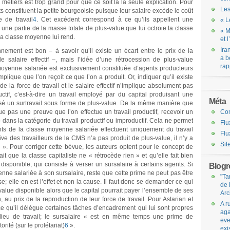
 métiers est trop grand pour que ce soit là la seule explication. Pour
Les
s constituent la petite bourgeoisie puisque leur salaire excède le coût
e de travail
4
. Cet excédent correspond à ce qu’ils appellent une
« L
à une partie de la masse totale de plus-value que lui octroie la classe
« M
la classe moyenne lui rend.
et 
Ira
nnement est bon – à savoir qu’il existe un écart entre le prix de la
a b
le salaire effectif –, mais l’idée d’une rétrocession de plus-value
rap
oyenne salariée est exclusivement constituée d’agents producteurs
plique que l’on reçoit ce que l’on a produit. Or, indiquer qu’il existe
de la force de travail et le salaire effectif n’implique absolument pas
ductif, c’est-à-dire un travail employé par du capital produisant une
Méta
lisé un surtravail sous forme de plus-value. De la même manière que
ue pas une preuve que l’on effectue un travail productif, recevoir un
Co
 dans la catégorie du travail productif ou improductif. Cela ne permet
Flu
ts de la classe moyenne salariée effectuent uniquement du travail
Flu
ve des travailleurs de la CMS n’a pas produit de plus-value, il n’y a
Sit
5
». Pour corriger cette bévue, les auteurs optent pour le concept de
ait que la classe capitaliste ne « rétrocède rien » et qu’elle fait bien
disponible, qui consiste à verser un sursalaire à certains agents. Si
Blogro
nne salariée à son sursalaire, reste que cette prime ne peut pas être
"Ta
; elle en est l’effet et non la cause. Il faut donc se demander ce qui
de 
s-value disponible alors que le capital pourrait payer l’ensemble de ses
Arc
 au prix de la reproduction de leur force de travail. Pour Astarian et
A r
rce qu’il délègue certaines tâches d’encadrement qui lui sont propres
aga
 lieu de travail; le sursalaire « est en même temps une prime de
eve
rité (sur le prolétariat)
6
».
exi