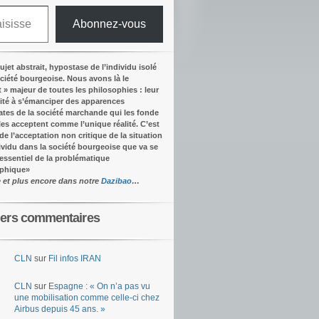
Abonnez-vous
ujet abstrait, hypostase de l’individu isolé
ociété bourgeoise. Nous avons là le
t » majeur de toutes les philosophies : leur
ité à s’émanciper des apparences
tes de la société marchande qui les fonde
lles acceptent comme l’unique réalité.
C’est
 de l’acceptation non critique de la situation
dividu dans la société bourgeoise que va se
’essentiel de la problématique
ophique
»
e et plus encore dans notre
Dazibao
…
iers commentaires
CLN
sur
Fil infos IRAN
CLN
sur
Espagne : « On n’a pas vu
une mobilisation comme celle-ci chez
Airbus depuis 45 ans. »