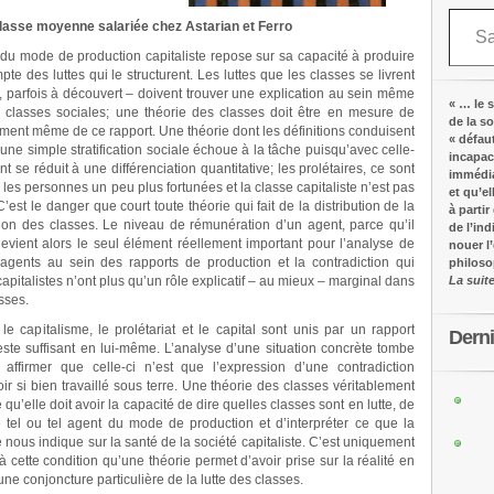
Saisissez votre adresse e-mail…
lasse moyenne salariée chez Astarian et Ferro
 du mode de production capitaliste repose sur sa capacité à produire
te des luttes qui le structurent. Les luttes que les classes se livrent
 parfois à découvert – doivent trouver une explication au sein même
« … le s
es classes sociales; une théorie des classes doit être en mesure de
de la s
ment même de ce rapport. Une théorie dont les définitions conduisent
« défau
e simple stratification sociale échoue à la tâche puisqu’avec celle-
incapac
nt se réduit à une différenciation quantitative; les prolétaires, ce sont
immédia
es personnes un peu plus fortunées et la classe capitaliste n’est pas
et qu’e
est le danger que court toute théorie qui fait de la distribution de la
à partir
ition des classes. Le niveau de rémunération d’un agent, parce qu’il
de l’in
vient alors le seul élément réellement important pour l’analyse de
nouer l
gents au sein des rapports de production et la contradiction qui
philos
capitalistes n’ont plus qu’un rôle explicatif – au mieux – marginal dans
La suit
sses.
 le capitalisme, le prolétariat et le capital sont unis par un rapport
Dern
este suffisant en lui-même. L’analyse d’une situation concrète tombe
affirmer que celle-ci n’est que l’expression d’une contradiction
r si bien travaillé sous terre. Une théorie des classes véritablement
e qu’elle doit avoir la capacité de dire quelles classes sont en lutte, de
 tel ou tel agent du mode de production et d’interpréter ce que la
sse nous indique sur la santé de la société capitaliste. C’est uniquement
 cette condition qu’une théorie permet d’avoir prise sur la réalité en
une conjoncture particulière de la lutte des classes.