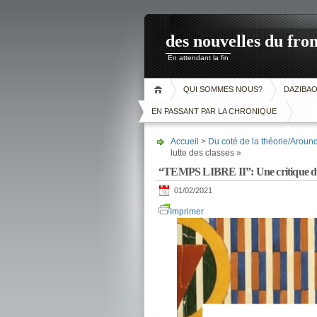
des nouvelles du fron
En attendant la fin
QUI SOMMES NOUS?
DAZIBA
EN PASSANT PAR LA CHRONIQUE
Accueil
>
Du coté de la théorie/Aroun
lutte des classes »
“TEMPS LIBRE II”: Une critique du « 
01/02/2021
Imprimer