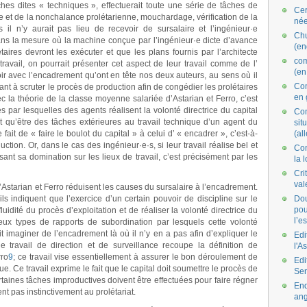
ches dites « techniques », effectuerait toute une série de tâches de
Cer
e et de la nonchalance prolétarienne, mouchardage, vérification de la
née
es il n’y aurait pas lieu de recevoir de sursalaire et l’ingénieur
·
e
Ch
dans la mesure où la machine conçue par l’ingénieur
·
e dicte d’avance
(en
taires devront les exécuter et que les plans fournis par l’architecte
co
ravail, on pourrait présenter cet aspect de leur travail comme de l’
(en
ir avec l’encadrement qu’ont en tête nos deux auteurs, au sens où il
Com
nt à scruter le procès de production afin de congédier les prolétaires
en 
c la théorie de la classe moyenne salariée d’Astarian et Ferro, c’est
s par lesquelles des agents réalisent la volonté directrice du capital
Com
 qu’être des tâches extérieures au travail technique d’un agent du
situ
 fait de « faire le boulot du capital » à celui d’ « encadrer », c’est-à-
(al
oduction. Or, dans le cas des ingénieur
·
e
·
s, si leur travail réalise bel et
Con
ant sa domination sur les lieux de travail, c’est précisément par les
la 
Cri
val
Astarian et Ferro réduisent les causes du sursalaire à l’encadrement.
ils indiquent que l’exercice d’un certain pouvoir de discipline sur le
Dou
pou
 fluidité du procès d’exploitation et de réaliser la volonté directrice du
l’e
deux types de rapports de subordination par lesquels cette volonté
it imaginer de l’encadrement là où il n’y en a pas afin d’expliquer le
Edi
 travail de direction et de surveillance recoupe la définition de
l'A
rro
9
; ce travail vise essentiellement à assurer le bon déroulement de
Edi
lue. Ce travail exprime le fait que le capital doit soumettre le procès de
Se
taines tâches improductives doivent être effectuées pour faire régner
End
t pas instinctivement au prolétariat.
ang