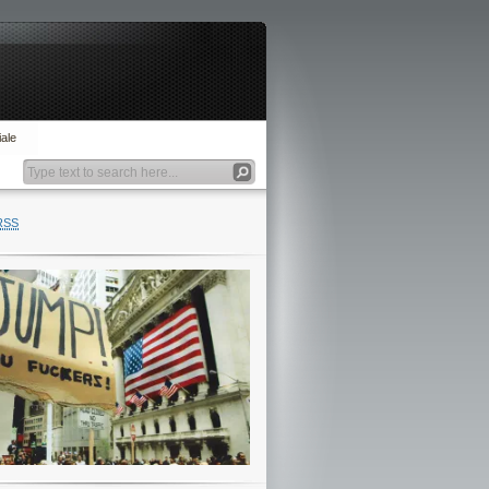
ale
RSS