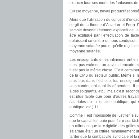
exaucer tous ses morbides fantasmes de p
Classe moyenne, travail productif et prolé
Alors que l’utilisation du concept d’en
surgit de la théorie d’Astarian et Ferro. 
semble devenir l’élément explicatif de l
être expliqué par l’effectuation de tâ
délaissent ce critère et nous conduisent 
moyenne salariée parce qu’elle reçoit un s
moyenne salariée.
Les enseignants et les infirmiers ont e
n’est pas vraiment un travail d’encadreme
n’est pas la même chose. C’est certainem
de la CMS du secteur public. Même si la
plus bas dans l’échelle, les enseignan
commandement dont ils dépendent. Il peut
aides soignants, etc.), mais c’est seconda
est plus faible que pour d’autres travail
salariales de la fonction publique, qui
publique, etc.).
11
Comme il est impossible de justifier le s
que le capital les paie pour faire ses tâ
en affirmant que la « rigidité des grilles s
salariale était un critère minimalement u
tarder que la combativité syndicale et la 