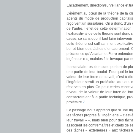
Encadrement, direction/surveillance et trav
L’élément au cœur de la théorie de la cla
agents du mode de production capitalist
reçoivent un sursalaire. On a donc, d’un 
de l’autre, l’effet de cette déterminatio
l’exhaustivité de cette théorie sont donc su
cause, ce sans quoi il faut faire intervenir
cette théorie est suffisamment explicativ
bel et bien des tâches d’encadrement. O
préciser ce qu’Astarian et Ferro entenden
ingénieur
·
e
·
s, maintes fois invoqué par n
Le sursalaire est donc une portion de plu
une partie de leur boulot. Pourquoi le font
valeur de leur force de travail, c’est-à-d
l’ingénieur serait un prolétaire, au sens
réserves en plus. On peut certes concevo
niveau de la valeur de leur force de tra
consacreraient à la partie technique, pro
prolétaire.
7
Ce passage nous apprend que si une in
les tâches propres à l’ingénierie – c’est-
leur travail » –, mais bien pour des tâche
associent les contremaîtres et chefs de s
ces tâches « extérieures » aux tâches tec