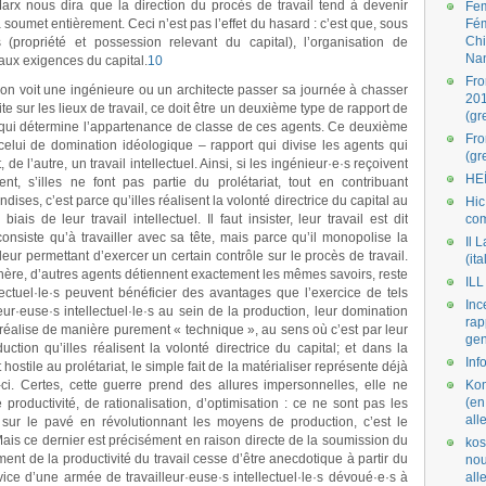
 Marx nous dira que la direction du procès de travail tend à devenir
Fe
la soumet entièrement. Ceci n’est pas l’effet du hasard : c’est que, sous
Fé
Ch
s (propriété et possession relevant du capital), l’organisation de
Na
 aux exigences du capital.
10
Fro
’on voit une ingénieure ou un architecte passer sa journée à chasser
201
dite sur les lieux de travail, ce doit être un deuxième type de rapport de
(gr
 qui détermine l’appartenance de classe de ces agents. Ce deuxième
Fr
 celui de domination idéologique – rapport qui divise les agents qui
(gr
 de l’autre, un travail intellectuel. Ainsi, si les ingénieur
·
e
·
s reçoivent
HE
t, s’illes ne font pas partie du prolétariat, tout en contribuant
ises, c’est parce qu’illes réalisent la volonté directrice du capital au
Hic
is de leur travail intellectuel. Il faut insister, leur travail est dit
co
consiste qu’à travailler avec sa tête, mais parce qu’il monopolise la
Il L
leur permettant d’exercer un certain contrôle sur le procès de travail.
(ita
phère, d’autres agents détiennent exactement les mêmes savoirs, reste
ILL
lectuel
·
le
·
s peuvent bénéficier des avantages que l’exercice de tels
Inc
eur
·
euse
·
s intellectuel
·
le
·
s au sein de la production, leur domination
rap
 réalise de manière purement « technique », au sens où c’est par leur
gen
ction qu’illes réalisent la volonté directrice du capital; et dans la
Inf
stile au prolétariat, le simple fait de la matérialiser représente déjà
ci. Certes, cette guerre prend des allures impersonnelles, elle ne
Kom
(en
roductivité, de rationalisation, d’optimisation : ce ne sont pas les
all
es sur le pavé en révolutionnant les moyens de production, c’est le
Mais ce dernier est précisément en raison directe de la soumission du
kos
sement de la productivité du travail cesse d’être anecdotique à partir du
nou
ice d’une armée de travailleur
·
euse
·
s intellectuel
·
le
·
s dévoué
·
e
·
s à
al