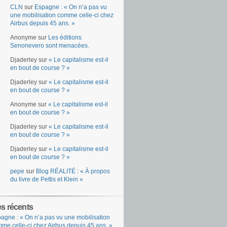
CLN
sur
Espagne : « On n’a pas vu
une mobilisation comme celle-ci chez
Airbus depuis 45 ans. »
Anonyme
sur
Les éditions
Senonevero sont menacées.
Djaderley
sur
« Le capitalisme est-il
en bout de course ? »
Djaderley
sur
« Le capitalisme est-il
en bout de course ? »
Anonyme
sur
« Le capitalisme est-il
en bout de course ? »
Djaderley
sur
« Le capitalisme est-il
en bout de course ? »
Djaderley
sur
« Le capitalisme est-il
en bout de course ? »
pepe
sur
Blog RÉALITÉ : « À propos
du livre de Pettis et Klein »
es récents
agne : « On n’a pas vu une mobilisation
me celle-ci chez Airbus depuis 45 ans. »