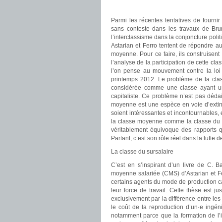
Parmi les récentes tentatives de fournir
sans conteste dans les travaux de Bru
l’interclassisme dans la conjoncture polit
Astarian et Ferro tentent de répondre a
moyenne. Pour ce faire, ils construisen
l’analyse de la participation de cette c
l’on pense au mouvement contre la loi
printemps 2012. Le problème de la clas
considérée comme une classe ayant un
capitaliste. Ce problème n’est pas déda
moyenne est une espèce en voie d’extinc
soient intéressantes et incontournables,
la classe moyenne comme la classe du s
véritablement équivoque des rapports qu
Partant, c’est son rôle réel dans la lutte
La classe du sursalaire
C’est en s’inspirant d’un livre de C. B
moyenne salariée (CMS) d’Astarian et Fer
certains agents du mode de production cap
leur force de travail. Cette thèse est ju
exclusivement par la différence entre les
le coût de la reproduction d’un
·
e ingén
notamment parce que la formation de l’