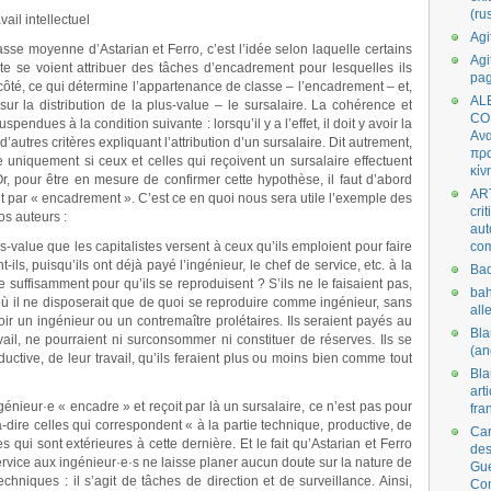
(ru
ail intellectuel
Agi
sse moyenne d’Astarian et Ferro, c’est l’idée selon laquelle certains
Agi
e se voient attribuer des tâches d’encadrement pour lesquelles ils
pa
côté, ce qui détermine l’appartenance de classe – l’encadrement – et,
AL
n sur la distribution de la plus-value – le sursalaire. La cohérence et
CO
spendues à la condition suivante : lorsqu’il y a l’effet, il doit y avoir la
Ανα
 d’autres critères expliquant l’attribution d’un sursalaire. Dit autrement,
πρα
e uniquement si ceux et celles qui reçoivent un sursalaire effectuent
κίν
r, pour être en mesure de confirmer cette hypothèse, il faut d’abord
AR
t par « encadrement ». C’est ce en quoi nous sera utile l’exemple des
cri
os auteurs :
aut
s-value que les capitalistes versent à ceux qu’ils emploient pour faire
co
-ils, puisqu’ils ont déjà payé l’ingénieur, le chef de service, etc. à la
Bad
ire suffisamment pour qu’ils se reproduisent ? S’ils ne le faisaient pas,
bah
 où il ne disposerait que de quoi se reproduire comme ingénieur, sans
all
ir un ingénieur ou un contremaître prolétaires. Ils seraient payés au
Bl
vail, ne pourraient ni surconsommer ni constituer de réserves. Ils se
(an
ductive, de leur travail, qu’ils feraient plus ou moins bien comme tout
Bl
art
génieur
·
e « encadre » et reçoit par là un sursalaire, ce n’est pas pour
fra
à-dire celles qui correspondent « à la partie technique, productive, de
Car
s qui sont extérieures à cette dernière. Et le fait qu’Astarian et Ferro
des
ervice aux ingénieur
·
e
·
s ne laisse planer aucun doute sur la nature de
Gue
hniques : il s’agit de tâches de direction et de surveillance. Ainsi,
Co