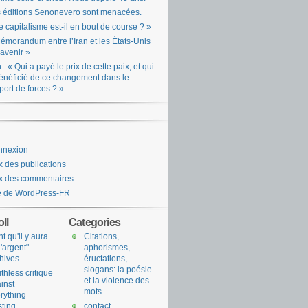
 éditions Senonevero sont menacées.
e capitalisme est-il en bout de course ? »
émorandum entre l’Iran et les États-Unis
l’avenir »
n : « Qui a payé le prix de cette paix, et qui
énéficié de ce changement dans le
port de forces ? »
nnexion
x des publications
x des commentaires
e de WordPress-FR
ll
Categories
nt qu'il y aura
Citations,
l'argent"
aphorismes,
hives
éructations,
slogans: la poésie
uthless critique
et la violence des
inst
mots
rything
sting
contact