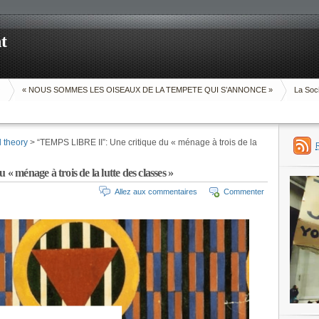
t
O
« NOUS SOMMES LES OISEAUX DE LA TEMPETE QUI S’ANNONCE »
La Soci
d theory
> “TEMPS LIBRE II”: Une critique du « ménage à trois de la
ménage à trois de la lutte des classes »
Allez aux commentaires
Commenter