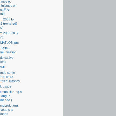
mmes et
minismes en
ine男女
nnü.
m 2008 to
2 (revisited)
ec)
om 2008-2012
ec)
İMATLOS turc
 Salta –
mmunisation
ato cattivo
lien)
 WILL
endo sur le
port entre
res et classes
okiosque
munisierung.net
 langue
emande )
moprolet.org
veau site
lemand