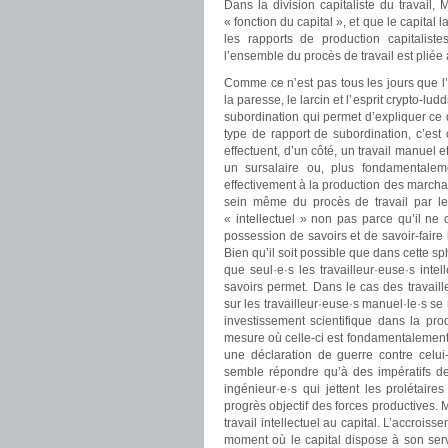
Dans la division capitaliste du travail,
« fonction du capital », et que le capital 
les rapports de production capitaliste
l’ensemble du procès de travail est pliée
Comme ce n’est pas tous les jours que l
la paresse, le larcin et l’esprit crypto-lud
subordination qui permet d’expliquer ce
type de rapport de subordination, c’est
effectuent, d’un côté, un travail manuel et,
un sursalaire ou, plus fondamentalemen
effectivement à la production des marchand
sein même du procès de travail par le bia
« intellectuel » non pas parce qu’il ne 
possession de savoirs et de savoir-faire 
Bien qu’il soit possible que dans cette s
que seul
·
e
·
s les travailleur
·
euse
·
s intel
savoirs permet. Dans le cas des travaill
sur les travailleur
·
euse
·
s manuel
·
le
·
s se
investissement scientifique dans la produ
mesure où celle-ci est fondamentalement ho
une déclaration de guerre contre celui-
semble répondre qu’à des impératifs de p
ingénieur
·
e
·
s qui jettent les prolétair
progrès objectif des forces productives. 
travail intellectuel au capital. L’accrois
moment où le capital dispose à son serv