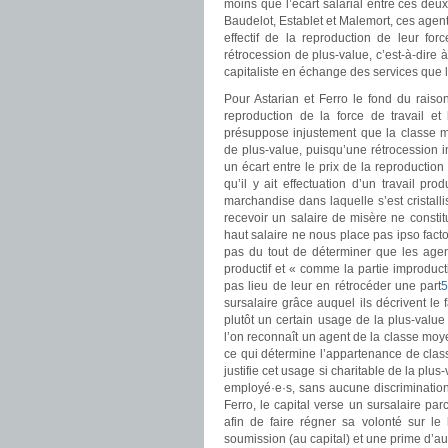
moins que l’écart salarial entre ces deux
Baudelot, Establet et Malemort, ces agent
effectif de la reproduction de leur forc
rétrocession de plus-value, c’est-à-dire 
capitaliste en échange des services que 
Pour Astarian et Ferro le fond du raiso
reproduction de la force de travail et 
présuppose injustement que la classe m
de plus-value, puisqu’une rétrocession im
un écart entre le prix de la reproduction 
qu’il y ait effectuation d’un travail pro
marchandise dans laquelle s’est cristal
recevoir un salaire de misère ne constit
haut salaire ne nous place pas ipso facto
pas du tout de déterminer que les agen
productif et « comme la partie improducti
pas lieu de leur en rétrocéder une part
sursalaire grâce auquel ils décrivent le f
plutôt un certain usage de la plus-value 
l’on reconnaît un agent de la classe moye
ce qui détermine l’appartenance de classe
justifie cet usage si charitable de la plu
employé
·
e
·
s, sans aucune discrimination,
Ferro, le capital verse un sursalaire pa
afin de faire régner sa volonté sur le
soumission (au capital) et une prime d’auto