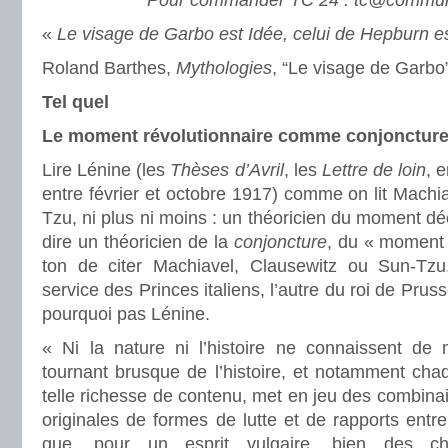
Pour commander TC 24 : tc@communi
«
Le visage de Garbo est Idée, celui de Hepburn 
Roland Barthes,
Mythologies
,
“Le visage de Garbo
Tel quel
Le moment révolutionnaire comme conjonctur
Lire Lénine (les
Thèses d’Avril
, les
Lettre de loin
, 
entre février et octobre 1917) comme on lit Machi
Tzu, ni plus ni moins : un théoricien du moment déci
dire un théoricien de la
conjoncture
, du « moment a
ton de citer Machiavel, Clausewitz ou Sun-Tzu,
service des Princes italiens, l’autre du roi de Prus
pourquoi pas Lénine.
« Ni la nature ni l’histoire ne connaissent de
tournant brusque de l’histoire, et notamment chaq
telle richesse de contenu, met en jeu des combinai
originales de formes de lutte et de rapports entr
que, pour un esprit vulgaire, bien des ch