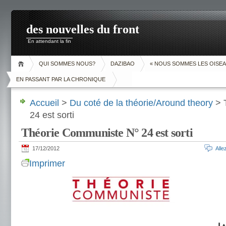
des nouvelles du front
En attendant la fin
QUI SOMMES NOUS?
DAZIBAO
« NOUS SOMMES LES OISEA
EN PASSANT PAR LA CHRONIQUE
Accueil
>
Du coté de la théorie/Around theory
> 
24 est sorti
Théorie Communiste N° 24 est sorti
17/12/2012
All
Imprimer