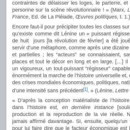
contraintes de délaisser les loges, le parterre, et
personne sur la scène révolutionnaire ! » (Marx,
L
France
, Ed. de La Pléiade,
Œuvres politiques
, t. 1.
Encore faut-il pour précipiter toutes les classes su
qu’existe comme dit Lénine un « puissant régisseu
de huit jours [la révolution de février] a été jou
servir d’une métaphore, comme après une dizaine 
et partielles ; les “acteurs” se connaissaient, sa
places et tout le décor en long et en large. […] Il
un vigoureux, un tout-puissant “régisseur” capable
énormément la marche de l’histoire universelle et, 
des crises mondiales économiques, politiques, nati
[1]
d’une intensité sans précédent
. » (Lénine,
Lettre
« D’après la conception matérialiste de l’histoire
dans l’histoire est,
en dernière instance
[souli
production et la reproduction de la vie réelle. 
jamais affirmé davantage. Si, ensuite, quelqu’un t
pour lui faire dire que le facteur économique est