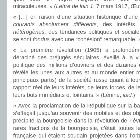
miraculeuses. » (
Lettre de loin 1
, 7 mars 1917, Œuvr
« […] en raison d’une situation historique d’une 
courants absolument différents
, des intérêt
hétérogènes
, des tendances politiques et social
se sont
fondus
avec une “cohésion” remarquable. »
« La première révolution (1905) a profondéme
déraciné des préjugés séculaires, éveillé à la vie
politique des millions d’ouvriers et des dizaines
révélé les unes aux autres et au monde entier
t
principaux partis) de la société russe quant à leu
rapport réel de leurs intérêts, de leurs forces, de 
leurs buts immédiats et lointains. » (Lénine,
ibid.
)
« Avec la proclamation de la République sur la ba
s’effaçait jusqu’au souvenir des mobiles et des obje
précipité la bourgeoisie dans la révolution de Fév
rares fractions de la bourgeoisie, c’était toutes 
française qui étaient soudain projetées dans l’orb