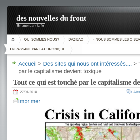
des nouvelles du front
En attendant la fin
QUI SOMMES NOUS?
DAZIBAO
« NOUS SOMMES LES OISEA
EN PASSANT PAR LA CHRONIQUE
Accueil
>
Des sites qui nous ont intéressés....
> T
par le capitalisme devient toxique
Tout ce qui est touché par le capitalisme d
27/01/2010
All
Imprimer