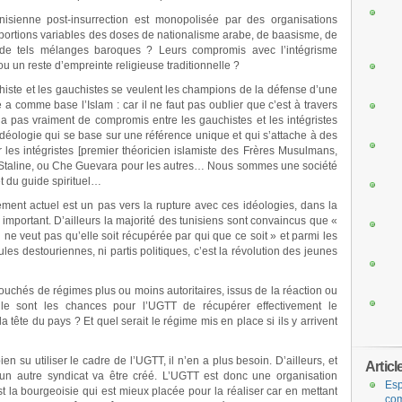
nisienne post-insurrection est monopolisée par des organisations
roportions variables des doses de nationalisme arabe, de baasisme, de
de tels mélanges baroques ? Leurs compromis avec l’intégrisme
ou un reste d’empreinte religieuse traditionnelle ?
chiste et les gauchistes se veulent les champions de la défense d’une
e a comme base l’Islam : car il ne faut pas oublier que c’est à travers
 a pas vraiment de compromis entre les gauchistes et les intégristes
éologie qui se base sur une référence unique et qui s’attache à des
 les intégristes [premier théoricien islamiste des Frères Musulmans,
, Staline, ou Che Guevara pour les autres… Nous sommes une société
t du guide spirituel…
ment actuel est un pas vers la rupture avec ces idéologies, dans la
t important. D’ailleurs la majorité des tunisiens sont convaincus que «
n ne veut pas qu’elle soit récupérée par qui que ce soit » et parmi les
ules destouriennes, ni partis politiques, c’est la révolution des jeunes
ouchés de régimes plus ou moins autoritaires, issus de la réaction ou
e sont les chances pour l’UGTT de récupérer effectivement le
tête du pays ? Et quel serait le régime mis en place si ils y arrivent
en su utiliser le cadre de l’UGTT, il n’en a plus besoin. D’ailleurs, et
Articl
, un autre syndicat va être créé. L’UGTT est donc une organisation
Esp
t la bourgeoisie qui est mieux placée pour la réaliser car en mettant
com