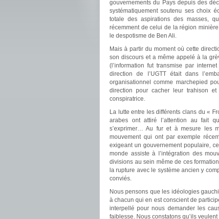
gouvernements du Pays depuis des décen
systématiquement soutenu ses choix éc
totale des aspirations des masses, q
récemment de celui de la région minière
le despotisme de Ben Ali.
Mais à partir du moment où cette directio
son discours et a même appelé à la grèv
(l’information fut transmise par intern
direction de l’UGTT était dans l’emb
organisationnel comme marchepied pour 
direction pour cacher leur trahison e
conspiratrice.
La lutte entre les différents clans du « 
arabes ont attiré l’attention au fait
s’exprimer… Au fur et à mesure les mi
mouvement qui ont par exemple récemm
exigeant un gouvernement populaire, ce 
monde assiste à l’intégration des mo
divisions au sein même de ces formations
la rupture avec le système ancien y com
conviés.
Nous pensons que les idéologies gauchiste
à chacun qui en est conscient de participer
interpellé pour nous demander les caus
faiblesse. Nous constatons qu’ils veulent 