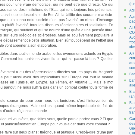
(ru
ires pour une vraie démocratie, qui ne peut être que directe. Ce qui
assistance des institutions de l’Etat, qui sont toujours très présentes :
Agi
re aussi que le despotisme de Ben Ali, la faillite des courants marxiste-
Agi
itique qu’a connu notre société n’ont pas favorisé un climat d’échange
pa
 plutôt favorisé tous les discours réactionnaires et totalitaires. En
AL
atique, qui soutient et qui se nourrit d’une quête d’une pensée libre,
CO
liés sur leurs idéologies sclérosées. Mais le soulèvement populaire a
Ανα
le dépassement de cette situation. Bien sûr tout dépend de l’effort que
πρα
ale vont apporter à son élaboration.
κίν
AR
sibles dans tout le monde arabe, et les événements actuels en Egypte
cri
. Comment les tunisiens vivent-ils ce qui se passe là-bas ? Quelles
aut
co
èvement a eu des répercussions directes sur les pays du Maghreb
Bad
la peut aussi avoir des implications sur l’Europe car tout le monde
bah
 passe en Tunisie, en Egypte, au Yémen, en Albanie…. Mais le mot
all
peu partout, ne nous suffira pas dans un combat contre toute forme de
Bl
(an
ule source de peur pour nous les tunisiens, c’est l’intervention de
Bl
troupes étrangères. Mais ceci est quand même improbable du fait de
art
ns d’autres régions du monde.
fra
Car
 lequel vous êtes, que faites-vous, quelle parole portez-vous ? Et que
des
e et particulièrement en Europe pour vous aider dans votre combat ?
Gue
 faire sur deux plans : théorique et pratique. C’est-à-dire d’une part
Co