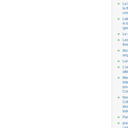
La 
la 
co
Lat
In.
(gr
Le 
Les
fini
lib
ang
Lun
L’o
att
Mee
Int
pou
Co
Nec
Crí
des
tod
Par
pra
( t