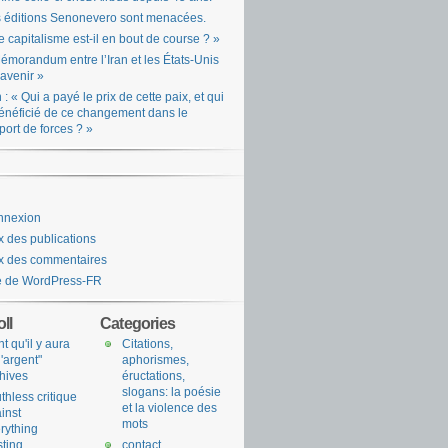
 éditions Senonevero sont menacées.
e capitalisme est-il en bout de course ? »
émorandum entre l’Iran et les États-Unis
l’avenir »
n : « Qui a payé le prix de cette paix, et qui
énéficié de ce changement dans le
port de forces ? »
nnexion
x des publications
x des commentaires
e de WordPress-FR
ll
Categories
nt qu'il y aura
Citations,
l'argent"
aphorismes,
hives
éructations,
slogans: la poésie
uthless critique
et la violence des
inst
mots
rything
sting
contact