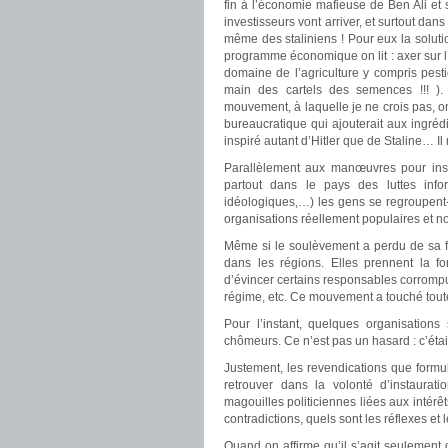
fin à l’économie mafieuse de Ben Ali et
investisseurs vont arriver, et surtout da
même des staliniens ! Pour eux la soluti
programme économique on lit : axer sur l’
domaine de l’agriculture y compris pes
main des cartels des semences !!! ).
mouvement, à laquelle je ne crois pas, on 
bureaucratique qui ajouterait aux ingrédi
inspiré autant d’Hitler que de Staline… Il n
Parallèlement aux manœuvres pour instr
partout dans le pays des luttes infor
idéologiques,…) les gens se regroupent-
organisations réellement populaires et n
Même si le soulèvement a perdu de sa fo
dans les régions. Elles prennent la fo
d’évincer certains responsables corrompus
régime, etc. Ce mouvement a touché tout
Pour l’instant, quelques organisations
chômeurs. Ce n’est pas un hasard : c’était 
Justement, les revendications que formule
retrouver dans la volonté d’instaura
magouilles politiciennes liées aux intérê
contradictions, quels sont les réflexes et 
Quand on affirme qu’il s’agit seulement 