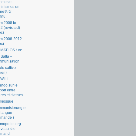
mmes et
minismes en
ine男女
nnü.
m 2008 to
2 (revisited)
ec)
om 2008-2012
ec)
İMATLOS turc
 Salta –
mmunisation
ato cattivo
lien)
 WILL
endo sur le
port entre
res et classes
okiosque
munisierung.net
 langue
emande )
moprolet.org
veau site
lemand