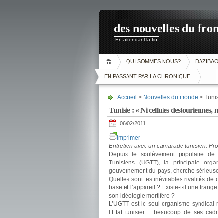
des nouvelles du fron
En attendant la fin
QUI SOMMES NOUS?
DAZIBA
EN PASSANT PAR LA CHRONIQUE
Accueil
>
Nouvelles du monde
> Tunisi
Tunisie : « Ni cellules destouriennes, ni
06/02/2011
Imprimer
Entretien avec un camarade tunisien. Propo
Depuis le soulèvement populaire de d
Tunisiens (UGTT), la principale orga
gouvernement du pays, cherche sérieuse
Quelles sont les inévitables rivalités de 
base et l’appareil ? Existe-t-il une frang
son idéologie mortifère ?
L’UGTT est le seul organisme syndical r
l’Etat tunisien : beaucoup de ses cadr