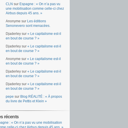
CLN
sur
Espagne : « On n’a pas vu
une mobilisation comme celle-ci chez
Airbus depuis 45 ans. »
Anonyme
sur
Les éditions
Senonevero sont menacées.
Djaderley
sur
« Le capitalisme est-il
en bout de course ? »
Djaderley
sur
« Le capitalisme est-il
en bout de course ? »
Anonyme
sur
« Le capitalisme est-il
en bout de course ? »
Djaderley
sur
« Le capitalisme est-il
en bout de course ? »
Djaderley
sur
« Le capitalisme est-il
en bout de course ? »
pepe
sur
Blog RÉALITÉ : « À propos
du livre de Pettis et Klein »
es récents
agne : « On n’a pas vu une mobilisation
me celle-ci chez Airbus depuis 45 ans. »