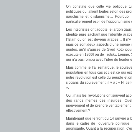
On constate que cette vie politique tu
politiques qui allient toutes selon des p
gauchisme et d’islamisme… Pourquoi 
particulièrement est-il de l’opportunisme 
Les intégristes ont adopté le jargon gau
identité pure sachant que l’identité arab
l’Islam qu’on est devenu arabes… Il n’y
mais ce sont deux aspects d’une même id
guides, qu’il s’agisse de Syed Kotb pour
exécuté en 1966] ou de Trotsky, Lénine
qui n’a pas rompu avec l’idée du leader e
Mais comme je l’ai remarqué, le soulève
population en tous cas et c’est ce qui es
notre révolution est celle du peuple et o
slogans du soulèvement, il y a : « Ni cell
».
Oui, mais les révolutions ont souvent acc
des rangs mêmes des insurgés. Quell
mouvement et de prendre véritablement la 
effectivement ?
Maintenant que le front du 14 janvier a bi
dans le cadre de l’ouverture politique
agonisante. Quant à la récupération, c’es