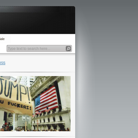
ale
RSS