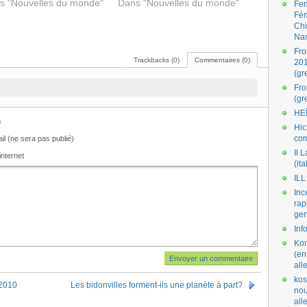
s "Nouvelles du monde"
Dans "Nouvelles du monde"
Fe
Fé
Ch
Na
Fro
Trackbacks (0)
Commentaires (0)
201
(gr
Fr
(gr
HE
m
Hic
co
il (ne sera pas publié)
Il L
internet
(ita
ILL
Inc
rap
gen
Inf
Kom
(en
all
kos
 2010
Les bidonvilles forment-ils une planète à part?
nou
al