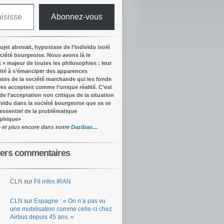
Abonnez-vous
ujet abstrait, hypostase de l’individu isolé
ociété bourgeoise. Nous avons là le
t » majeur de toutes les philosophies : leur
ité à s’émanciper des apparences
tes de la société marchande qui les fonde
lles acceptent comme l’unique réalité.
C’est
 de l’acceptation non critique de la situation
dividu dans la société bourgeoise que va se
’essentiel de la problématique
ophique
»
e et plus encore dans notre
Dazibao
…
iers commentaires
CLN
sur
Fil infos IRAN
CLN
sur
Espagne : « On n’a pas vu
une mobilisation comme celle-ci chez
Airbus depuis 45 ans. »