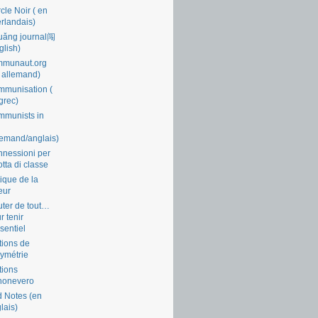
cle Noir ( en
rlandais)
uǎng journal闯
glish)
mmunaut.org
 allemand)
munisation (
grec)
munists in
lemand/anglais)
nessioni per
lotta di classe
tique de la
eur
ter de tout…
r tenir
ssentiel
tions de
symétrie
tions
nonevero
 Notes (en
lais)