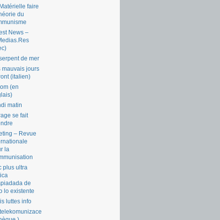
Matérielle faire
théorie du
mmunisme
est News –
Medias.Res
ec)
serpent de mer
 mauvais jours
ront (italien)
com (en
lais)
di matin
rage se fait
endre
ting – Revue
ernationale
r la
mmunisation
 plus ultra
tica
piadada de
o lo existente
is luttes info
telekomunizace
chèque )