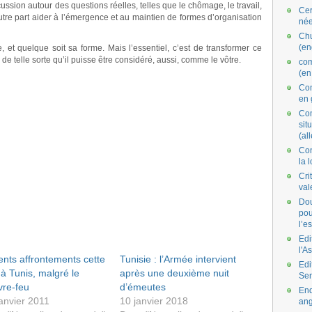
scussion autour des questions réelles, telles que le chômage, le travail,
Cer
autre part aider à l’émergence et au maintien de formes d’organisation
née
Ch
(en
 et quelque soit sa forme. Mais l’essentiel, c’est de transformer ce
 telle sorte qu’il puisse être considéré, aussi, comme le vôtre.
co
(en
Com
en 
Com
situ
(al
Con
la 
Cri
val
Dou
pou
l’e
Edi
l'A
ents affrontements cette
Tunisie : l’Armée intervient
Edi
 à Tunis, malgré le
après une deuxième nuit
Se
vre-feu
d’émeutes
End
anvier 2011
10 janvier 2018
ang