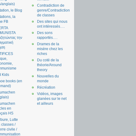
s/anglais)
Contradiction de
tation, le Blog
genre/Contradiction
de classes
tations, la
ge FB
Des sites qui nous
ont intéressés….
ERTA
MUNISTA
Des sons
ζητώντας την
rapportés….
γματική
Drames de la
ηση
misère chez les
TIFICES
riches
tique,
Du coté de la
onomie,
théorie/Around
mmunisme
theory
 Kids
Nouvelles du
oe books (en
monde
emand)
Récréation
aumachen
Vidéos, images
glais)
glanées sur le net
aumachen
et ailleurs
icles en
nçais HS
bure, Lutte
 classes /
rre civile /
mmunisation