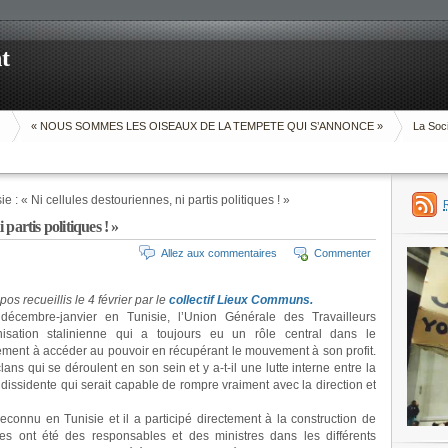
t
O
« NOUS SOMMES LES OISEAUX DE LA TEMPETE QUI S’ANNONCE »
La Soci
e : « Ni cellules destouriennes, ni partis politiques ! »
 partis politiques ! »
Allez aux commentaires
Commenter
s recueillis le 4 février par le
collectif Lieux Communs.
écembre-janvier en Tunisie, l’Union Générale des Travailleurs
nisation stalinienne qui a toujours eu un rôle central dans le
ment à accéder au pouvoir en récupérant le mouvement à son profit.
clans qui se déroulent en son sein et y a-t-il une lutte interne entre la
e dissidente qui serait capable de rompre vraiment avec la direction et
econnu en Tunisie et il a participé directement à la construction de
es ont été des responsables et des ministres dans les différents