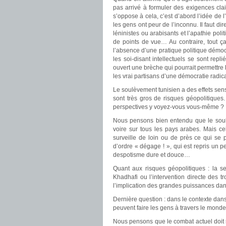
pas arrivé à formuler des exigences cla
s’oppose à cela, c’est d’abord l’idée de l’
les gens ont peur de l’inconnu. Il faut di
léninistes ou arabisants et l’apathie pol
de points de vue… Au contraire, tout ça a
l’absence d’une pratique politique démocr
les soi-disant intellectuels se sont rep
ouvert une brèche qui pourrait permettre 
les vrai partisans d’une démocratie radic
Le soulèvement tunisien a des effets sen
sont très gros de risques géopolitiques
perspectives y voyez-vous vous-même ?
Nous pensons bien entendu que le soul
voire sur tous les pays arabes. Mais ce
surveille de loin ou de près ce qui se
d’ordre « dégage ! », qui est repris un 
despotisme dure et douce…
Quant aux risques géopolitiques : la se
Khadhafi ou l’intervention directe des 
l’implication des grandes puissances da
Dernière question : dans le contexte dans
peuvent faire les gens à travers le mond
Nous pensons que le combat actuel doit se