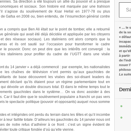
nies. Sa direction a été toujours un allié du pouvoir et a presque
Saisissez votre adresse e-mail…
onomiques et sociaux. Son histoire est marquée par une trahison
u’il s’agisse du soulèvement de Ksar Hellal en 1977-78 ou plus
 de Gafsa en 2008 ou, bien entendu, de l’insurrection général contre
« … le s
n a compris que Ben Ali était sur le point de tomber, elle a retourné
de la s
e générale qui avait été déjà décidée et appliquée par les citoyens
« défau
et et des réseaux sociaux). Les staliniens ont alors compris que la
incapac
arras et ils ont sauté sur l’occasion pour transformer le cadre
immédia
le pouvoir. Donc on peut dire que les intérêts ont convergé : la
et qu’e
t les staliniens pour profiter du cadre de l’UGTT dans une visée
à partir
de l’in
nouer l
Front du 14 janvier » a déjà commencé : par exemple, les nationalistes
philos
 que les chaînes de télévision n’ont permis qu’aux gauchistes de
La suit
litants de base découvrent les visées des soi-disant leaders du
ent déclaré qu’ils étaient pour un régime parlementaire tout en
qui dévoile un double discours total. Et dans le même temps tout le
Dern
uvements gauchistes dans le système… On va donc assister à des
. Car il faut dire que le soulèvement populaire a franchi un pas vers
pris le spectacle politique (pouvoir et opposants) auquel nous somme
s et intégristes ont perdu du terrain dans les têtes et qu’il incombe
 à leur faillite totale. D’ailleurs les gauchistes du 14 janvier nous ont
es de notre refus d’adhérer à ce front : c’est un signe évident de
éviter toute critique fondée d’où qu’elle vienne.