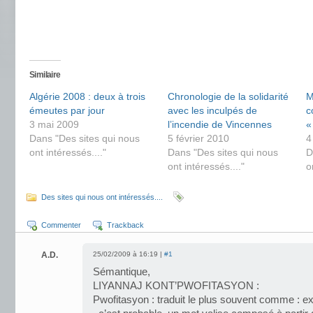
Similaire
Algérie 2008 : deux à trois
Chronologie de la solidarité
M
émeutes par jour
avec les inculpés de
c
3 mai 2009
l’incendie de Vincennes
«
Dans "Des sites qui nous
5 février 2010
4
ont intéressés...."
Dans "Des sites qui nous
D
ont intéressés...."
o
Des sites qui nous ont intéressés....
Commenter
Trackback
A.D.
25/02/2009 à 16:19 |
#1
Sémantique,
LIYANNAJ KONT’PWOFITASYON :
Pwofitasyon : traduit le plus souvent comme : exp