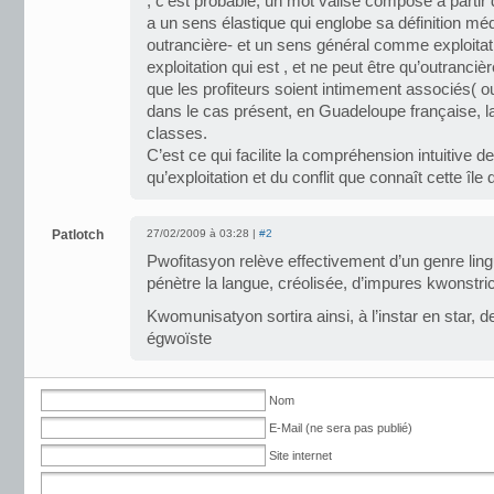
, c’est probable, un mot valise composé à partir de
a un sens élastique qui englobe sa définition méd
outrancière- et un sens général comme exploitatio
exploitation qui est , et ne peut être qu’outranciè
que les profiteurs soient intimement associés( ou
dans le cas présent, en Guadeloupe française, la
classes.
C’est ce qui facilite la compréhension intuitive d
qu’exploitation et du conflit que connaît cette îl
Patlotch
27/02/2009 à 03:28 |
#2
Pwofitasyon relève effectivement d’un genre lingu
pénètre la langue, créolisée, d’impures kwonstric
Kwomunisatyon sortira ainsi, à l’instar en star, 
égwoïste
Nom
E-Mail (ne sera pas publié)
Site internet