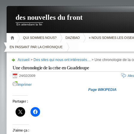
des nouvelles du front
En attendant la fin
QUI SOMMES NOUS?
DAZIBAO
« NOUS SOMMES LES OISEA
EN PASSANT PAR LA CHRONIQUE
Accueil
>
Des sites qui nous ont intéressés....
> Une chronologie de la 
Une chronologie de la crise en Guadeloupe
24/02/2009
All
Imprimer
Page WIKIPEDIA
Partager :
J’aime ça :