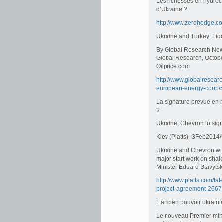
Les richesses en hydroca
d’Ukraine ?
http://www.zerohedge.c
Ukraine and Turkey: Li
By Global Research Ne
Global Research, Octob
Oilprice.com
http://www.globalresearc
european-energy-coup
La signature prevue en 
?
Ukraine, Chevron to sign
Kiev (Platts)–3Feb201
Ukraine and Chevron wil
major start work on shal
Minister Eduard Stavyts
http://www.platts.com/la
project-agreement-266
L’ancien pouvoir ukrainie
Le nouveau Premier mini