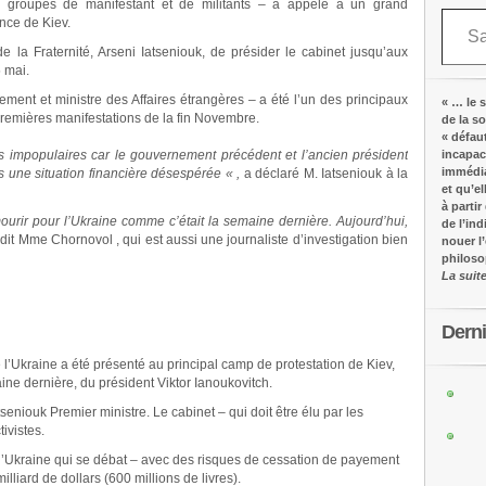
 groupes de manifestant et de militants – a appelé à un grand
Saisissez votre adresse e-mail…
nce de Kiev.
e la Fraternité, Arseni Iatseniouk, de présider le cabinet jusqu’aux
5 mai.
ement et ministre des Affaires étrangères – a été l’un des principaux
« … le s
premières manifestations de la fin Novembre.
de la s
« défau
impopulaires car le gouvernement précédent et l’ancien président
incapac
immédia
s une situation financière désespérée « ,
a déclaré M. Iatseniouk à la
et qu’e
à partir
ourir pour l’Ukraine comme c’était la semaine dernière. Aujourd’hui,
de l’in
dit Mme Chornovol , qui est aussi une journaliste d’investigation bien
nouer l
philos
La suit
Dern
’Ukraine a été présenté au principal camp de protestation de Kiev,
maine dernière, du président Viktor Ianoukovitch.
niouk Premier ministre. Le cabinet – qui doit être élu par les
ivistes.
e l’Ukraine qui se débat – avec des risques de cessation de payement
illiard de dollars (600 millions de livres).