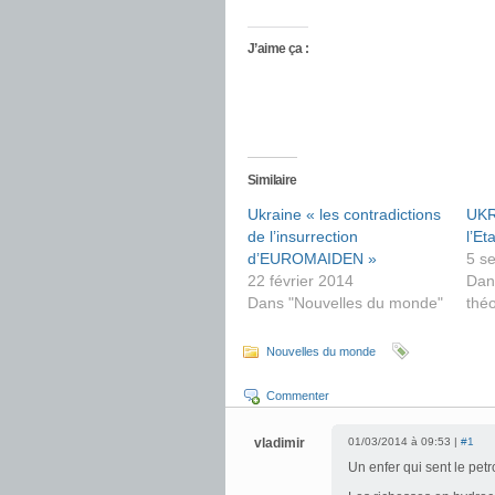
J’aime ça :
Similaire
Ukraine « les contradictions
UKR
de l’insurrection
l’Eta
d’EUROMAIDEN »
5 s
22 février 2014
Dan
Dans "Nouvelles du monde"
théo
Nouvelles du monde
Commenter
vladimir
01/03/2014 à 09:53 |
#1
Un enfer qui sent le petr