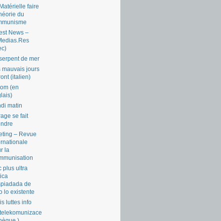
Matérielle faire
théorie du
mmunisme
est News –
Medias.Res
ec)
serpent de mer
 mauvais jours
ront (italien)
com (en
lais)
di matin
rage se fait
endre
ting – Revue
ernationale
r la
mmunisation
 plus ultra
tica
piadada de
o lo existente
is luttes info
telekomunizace
chèque )