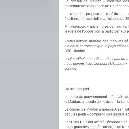
Le conseil de Maidan – constitué des
rassemblement sur Place de l’Indépenda
Le conseil a proposé au chef du parti d
élections présidentielles anticipées du 2
M. Iatseniouk – ancien président du Parl
leaders de l’opposition à participer aux 
«Nous devons prendre des mesures très 
étaient si corrompus que le pays est dan
BBC Ukraine.
«Aujourd’hui, notre tâche n’est pas de m
nous devons travailler pour l’Ukraine ! «
connue.
————–
l’article complet :
Le nouveau gouvernement intérimaire de l
le Maidan, à la suite de l’éviction, la se
Le conseil de Maidan a nommé Arseni Iatse
députés jeudi – comprend des leaders act
Les États-Unis ont offert à l’économie d
– des garanties de prêts allant jusqu’à 1 m