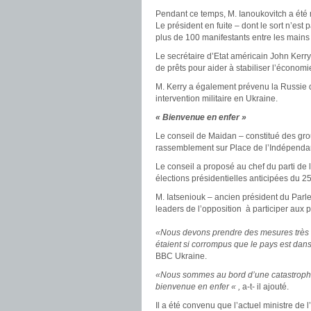
Pendant ce temps, M. Ianoukovitch a été 
Le président en fuite – dont le sort n’est
plus de 100 manifestants entre les mains
Le secrétaire d’Etat américain John Kerry
de prêts pour aider à stabiliser l’économi
M. Kerry a également prévenu la Russie 
intervention militaire en Ukraine.
« Bienvenue en enfer »
Le conseil de Maidan – constitué des gro
rassemblement sur Place de l’Indépenda
Le conseil a proposé au chef du parti de l
élections présidentielles anticipées du 2
M. Iatseniouk – ancien président du Parle
leaders de l’opposition à participer aux 
«Nous devons prendre des mesures très i
étaient si corrompus que le pays est dans
BBC Ukraine.
«Nous sommes au bord d’une catastrophe e
bienvenue en enfer « ,
a-t- il ajouté.
Il a été convenu que l’actuel ministre de l