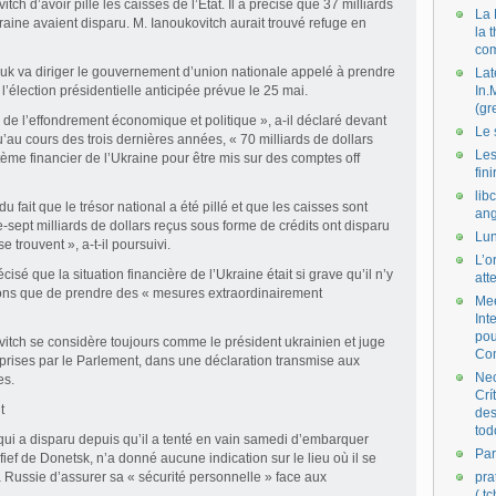
tch d’avoir pillé les caisses de l’Etat. Il a précisé que 37 milliards
La 
kraine avaient disparu. M. Ianoukovitch aurait trouvé refuge en
la 
co
ouk va diriger le gouvernement d’union nationale appelé à prendre
Lat
l’élection présidentielle anticipée prévue le 25 mai.
In.
(gr
 de l’effondrement économique et politique », a-il déclaré devant
Le 
u’au cours des trois dernières années, « 70 milliards de dollars
Les
stème financier de l’Ukraine pour être mis sur des comptes off
fini
lib
u fait que le trésor national a été pillé et que les caisses sont
ang
nte-sept milliards de dollars reçus sous forme de crédits ont disparu
Lun
e trouvent », a-t-il poursuivi.
L’o
cisé que la situation financière de l’Ukraine était si grave qu’il n’y
att
tions que de prendre des « mesures extraordinairement
Mee
Int
pou
vitch se considère toujours comme le président ukrainien et juge
Co
s prises par le Parlement, dans une déclaration transmise aux
Nec
es.
Crí
t
des
tod
 qui a disparu depuis qu’il a tenté en vain samedi d’embarquer
Par
ief de Donetsk, n’a donné aucune indication sur le lieu où il se
a Russie d’assurer sa « sécurité personnelle » face aux
pra
( t