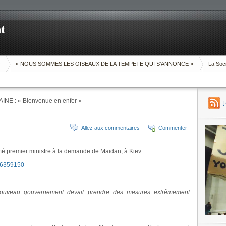
t
O
« NOUS SOMMES LES OISEAUX DE LA TEMPETE QUI S’ANNONCE »
La Soci
INE : « Bienvenue en enfer »
Allez aux commentaires
Commenter
mé premier ministre à la demande de Maidan, à Kiev.
26359150
 nouveau gouvernement devait prendre des mesures extrêmement