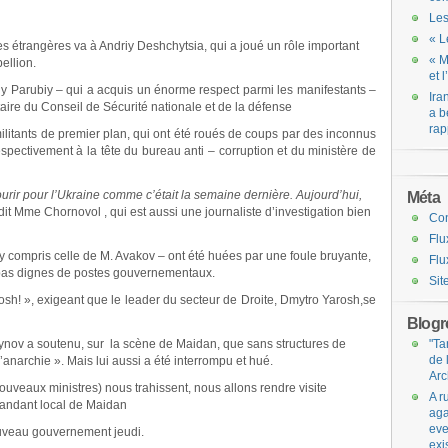
Les
« L
res étrangères va à Andriy Deshchytsia, qui a joué un rôle important
« M
ellion.
et 
 Parubiy – qui a acquis un énorme respect parmi les manifestants –
Ira
ire du Conseil de Sécurité nationale et de la défense
a b
rap
litants de premier plan, qui ont été roués de coups par des inconnus
spectivement à la tête du bureau anti – corruption et du ministère de
urir pour l’Ukraine comme c’était la semaine dernière. Aujourd’hui,
Méta
dit Mme Chornovol , qui est aussi une journaliste d’investigation bien
Co
Flu
 compris celle de M. Avakov – ont été huées par une foule bruyante,
Flu
t pas dignes de postes gouvernementaux.
Sit
sh! », exigeant que le leader du secteur de Droite, Dmytro Yarosh,se
Blogro
ynov a soutenu, sur la scène de Maidan, que sans structures de
"Ta
de 
anarchie ». Mais lui aussi a été interrompu et hué.
Arc
 nouveaux ministres) nous trahissent, nous allons rendre visite
A r
mandant local de Maidan
aga
eve
ouveau gouvernement jeudi.
exi