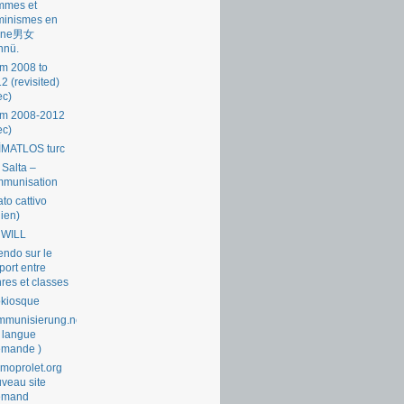
mmes et
minismes en
ine男女
nnü.
m 2008 to
2 (revisited)
ec)
om 2008-2012
ec)
İMATLOS turc
 Salta –
mmunisation
ato cattivo
lien)
 WILL
endo sur le
port entre
res et classes
okiosque
munisierung.net
 langue
emande )
moprolet.org
veau site
lemand