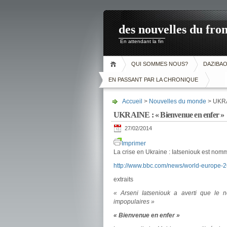
des nouvelles du fron
En attendant la fin
QUI SOMMES NOUS?
DAZIBA
EN PASSANT PAR LA CHRONIQUE
Accueil
>
Nouvelles du monde
> UKRA
UKRAINE : « Bienvenue en enfer »
27/02/2014
Imprimer
La crise en Ukraine : Iatseniouk est nom
http://www.bbc.com/news/world-europe-
extraits
« Arseni Iatseniouk a averti que le
impopulaires »
« Bienvenue en enfer »