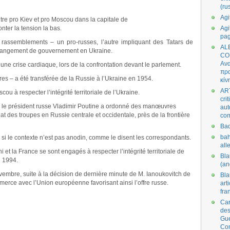
(ru
Agi
ntre pro Kiev et pro Moscou dans la capitale de
nter la tension la bas.
Agi
pa
rassemblements – un pro-russes, l’autre impliquant des Tatars de
AL
changement de gouvernement en Ukraine.
CO
Ανα
e crise cardiaque, lors de la confrontation devant le parlement.
πρα
es – a été transférée de la Russie à l’Ukraine en 1954.
κίν
AR
ou à respecter l’intégrité territoriale de l’Ukraine.
cri
e le président russe Vladimir Poutine a ordonné des manœuvres
aut
at des troupes en Russie centrale et occidentale, près de la frontière
co
Bad
bah
 le contexte n’est pas anodin, comme le disent les correspondants.
all
et la France se sont engagés à respecter l’intégrité territoriale de
Bl
 1994.
(an
vembre, suite à la décision de dernière minute de M. Ianoukovitch de
Bl
mmerce avec l’Union européenne favorisant ainsi l’offre russe.
art
fra
Car
des
Gue
Co