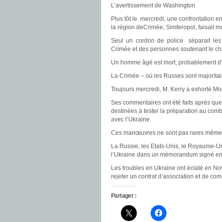
L’avertissement de Washington
Plus tôt le mercredi, une confrontation e
la région deCrimée, Simferopol, faisait mo
Seul un cordon de police séparait les 
Crimée et des personnes soutenant le 
Un homme âgé est mort, probablement d’un
La Crimée – où les Russes sont majoritair
Toujours mercredi, M. Kerry a exhorté Mosc
Ses commentaires ont été faits après qu
destinées à tester la préparation au comb
avec l’Ukraine.
Ces manœuvres ne sont pas rares même si
La Russie, les Etats-Unis, le Royaume-Uni 
l’Ukraine dans un mémorandum signé en
Les troubles en Ukraine ont éclaté en No
rejeter un contrat d’association et de co
Partager :