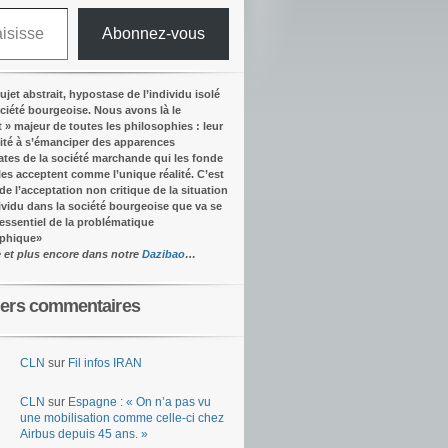
Abonnez-vous
ujet abstrait, hypostase de l’individu isolé
ociété bourgeoise. Nous avons là le
t » majeur de toutes les philosophies : leur
ité à s’émanciper des apparences
tes de la société marchande qui les fonde
lles acceptent comme l’unique réalité.
C’est
 de l’acceptation non critique de la situation
dividu dans la société bourgeoise que va se
’essentiel de la problématique
ophique
»
e et plus encore dans notre
Dazibao
…
iers commentaires
CLN
sur
Fil infos IRAN
CLN
sur
Espagne : « On n’a pas vu
une mobilisation comme celle-ci chez
Airbus depuis 45 ans. »