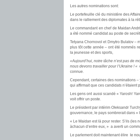
Les autres nominations sont:
Le portefeuille clé du ministère des Affai
dans le ralliement des diplomates à la réb
Le commandant en chef de Maidan Andriy
a été nommé candidat au poste de secréta
Tetyana Chornovol et Dmytro Bulatov – mi
plus tôt cette année – ont été nommés re
la jeunesse et des sports,
«Aujourd’hui, notre tâche n’est pas de mo
nous devons travailler pour l’Ukraine ! «
connue.
Cependant, certaines des nominations – y
qui affirmait que ces candidats n’étaien
Les gens ont aussi scandé « Yarosh! Yaro
voit offrir un poste.
Le président par intérim Oleksandr Turch
gouvernance, le pays sombrerait dans « l’
« Le Maidan est là pour rester. S’ils (les
àchacun d’entre eux, » a averti un com
Le parlement doit maintenant élire le n