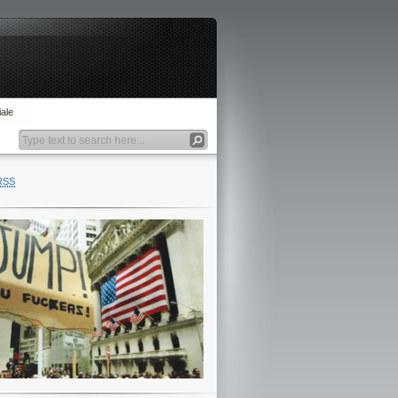
ale
RSS