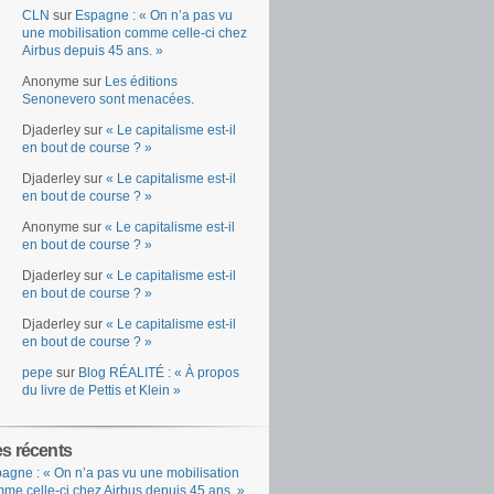
CLN
sur
Espagne : « On n’a pas vu
une mobilisation comme celle-ci chez
Airbus depuis 45 ans. »
Anonyme
sur
Les éditions
Senonevero sont menacées.
Djaderley
sur
« Le capitalisme est-il
en bout de course ? »
Djaderley
sur
« Le capitalisme est-il
en bout de course ? »
Anonyme
sur
« Le capitalisme est-il
en bout de course ? »
Djaderley
sur
« Le capitalisme est-il
en bout de course ? »
Djaderley
sur
« Le capitalisme est-il
en bout de course ? »
pepe
sur
Blog RÉALITÉ : « À propos
du livre de Pettis et Klein »
es récents
agne : « On n’a pas vu une mobilisation
me celle-ci chez Airbus depuis 45 ans. »