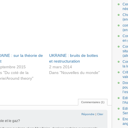
Cer
née
Ch
(en
co
(en
Com
en 
Com
situ
AINE : sur la théorie de
UKRAINE : bruits de bottes
(al
t
et restructuration
Con
la 
eptembre 2015
2 mars 2014
s "Du coté de la
Dans "Nouvelles du monde"
Cri
val
rie/Around theory"
Dou
pou
l’e
Edi
Commentaires (1)
l'A
Edi
Se
Répondre
|
Citer
End
ole et le gaz?
ang