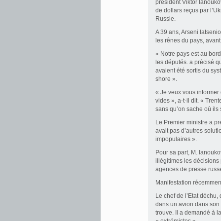
président Viktor Ianoukovi
de dollars reçus par l’U
Russie.
A 39 ans, Arseni Iatseni
les rênes du pays, avant 
« Notre pays est au bord
les députés. a précisé q
avaient été sortis du sy
shore ».
« Je veux vous informer d
vides », a-t-il dit. « Tre
sans qu’on sache où ils s
Le Premier ministre a pré
avait pas d’autres solu
impopulaires ».
Pour sa part, M. Ianouko
illégitimes les décision
agences de presse russ
Manifestation récemmen
Le chef de l’Etat déchu,
dans un avion dans son f
trouve. Il a demandé à l