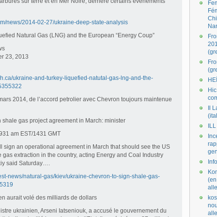
rbures sur terre et en Mer Noire, derriere certains evenements
Fe
Fé
Ch
om/news/2014-02-27/ukraine-deep-state-analysis
Na
quefied Natural Gas (LNG) and the European “Energy Coup”
Fro
201
ws
(gr
er 23, 2013
Fr
(gr
h.ca/ukraine-and-turkey-liquefied-natutal-gas-lng-and-the-
HE
/5355322
Hic
co
mars 2014, de l’accord petrolier avec Chevron toujours maintenue
Il L
(ita
 shale gas project agreement in March: minister
ILL
4/931 am EST/1431 GMT
Inc
rap
l sign an operational agreement in March that should see the US
gen
e gas extraction in the country, acting Energy and Coal Industry
Inf
kiy said Saturday….
Kom
test-news/natural-gas/kiev/ukraine-chevron-to-sign-shale-gas-
(en
75319
all
n aurait volé des milliards de dollars
kos
nou
stre ukrainien, Arseni Iatseniouk, a accusé le gouvernement du
al