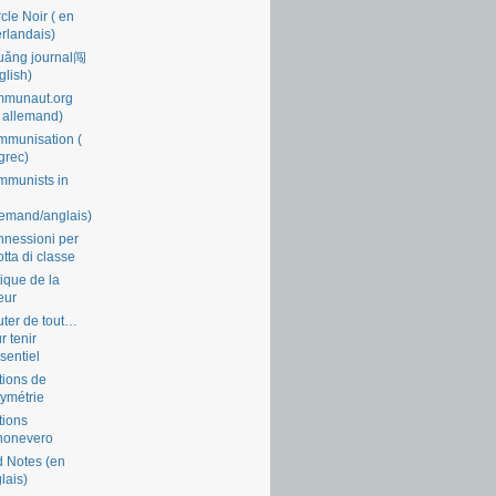
cle Noir ( en
rlandais)
uǎng journal闯
glish)
mmunaut.org
 allemand)
munisation (
grec)
munists in
lemand/anglais)
nessioni per
lotta di classe
tique de la
eur
ter de tout…
r tenir
ssentiel
tions de
symétrie
tions
nonevero
 Notes (en
lais)