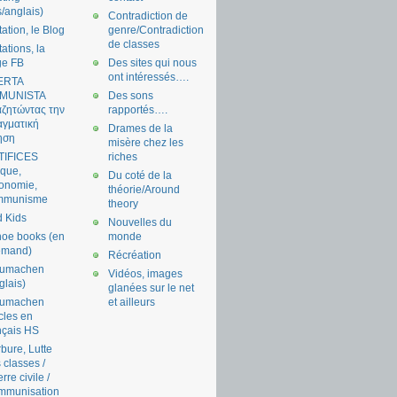
s/anglais)
Contradiction de
tation, le Blog
genre/Contradiction
de classes
tations, la
ge FB
Des sites qui nous
ont intéressés….
ERTA
MUNISTA
Des sons
ζητώντας την
rapportés….
γματική
Drames de la
ηση
misère chez les
TIFICES
riches
tique,
Du coté de la
onomie,
théorie/Around
mmunisme
theory
 Kids
Nouvelles du
oe books (en
monde
emand)
Récréation
aumachen
Vidéos, images
glais)
glanées sur le net
aumachen
et ailleurs
icles en
nçais HS
bure, Lutte
 classes /
rre civile /
mmunisation