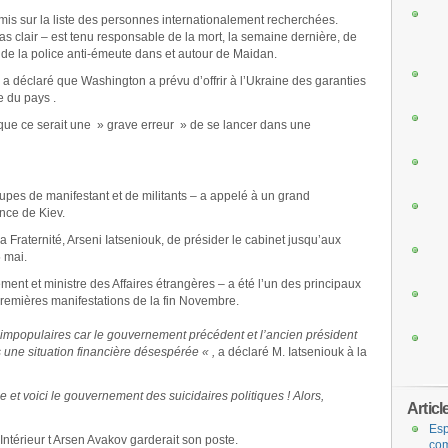
mis sur la liste des personnes internationalement recherchées.
 pas clair – est tenu responsable de la mort, la semaine dernière, de
 de la police anti-émeute dans et autour de Maidan.
 a déclaré que Washington a prévu d’offrir à l’Ukraine des garanties
e du pays .
que ce serait une » grave erreur » de se lancer dans une
upes de manifestant et de militants – a appelé à un grand
nce de Kiev.
a Fraternité, Arseni Iatseniouk, de présider le cabinet jusqu’aux
5 mai.
ment et ministre des Affaires étrangères – a été l’un des principaux
premières manifestations de la fin Novembre.
mpopulaires car le gouvernement précédent et l’ancien président
 une situation financière désespérée « ,
a déclaré M. Iatseniouk à la
t voici le gouvernement des suicidaires politiques ! Alors,
Articl
Esp
’Intérieur t Arsen Avakov garderait son poste.
com