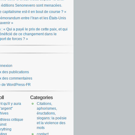
 éditions Senonevero sont menacées.
e capitalisme est-il en bout de course ? »
émorandum entre l’Iran et les États-Unis
l’avenir »
n : « Qui a payé le prix de cette paix, et qui
énéficié de ce changement dans le
port de forces ? »
nnexion
x des publications
x des commentaires
e de WordPress-FR
ll
Categories
nt qu'il y aura
Citations,
l'argent"
aphorismes,
hives
éructations,
slogans: la poésie
uthless critique
et la violence des
inst
mots
rything
sting
contact