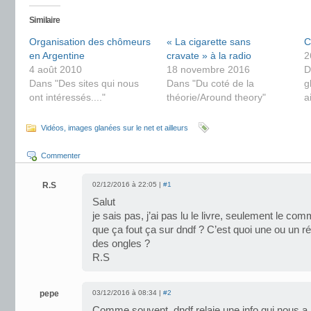
Similaire
Organisation des chômeurs
« La cigarette sans
C
en Argentine
cravate » à la radio
2
4 août 2010
18 novembre 2016
D
Dans "Des sites qui nous
Dans "Du coté de la
g
ont intéressés...."
théorie/Around theory"
a
Vidéos, images glanées sur le net et ailleurs
Commenter
R.S
02/12/2016 à 22:05 |
#1
Salut
je sais pas, j’ai pas lu le livre, seulement le com
que ça fout ça sur dndf ? C’est quoi une ou un ré
des ongles ?
R.S
pepe
03/12/2016 à 08:34 |
#2
Comme souvent, dndf relaie une info qui nous a i