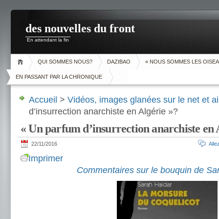
des nouvelles du front
En attendant la fin
QUI SOMMES NOUS?
DAZIBAO
« NOUS SOMMES LES OISEA
EN PASSANT PAR LA CHRONIQUE
Accueil
>
Vidéos, images glanées sur le net et ai
d’insurrection anarchiste en Algérie »?
« Un parfum d’insurrection anarchiste en 
22/11/2016
All
Imprimer
Commentaires sur le bouquin de Sa