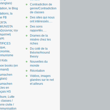
s/anglais)
Contradiction de
tation, le Blog
genre/Contradiction
de classes
tations, la
ge FB
Des sites qui nous
ont intéressés….
ERTA
MUNISTA
Des sons
ζητώντας την
rapportés….
γματική
Drames de la
ηση
misère chez les
TIFICES
riches
tique,
Du coté de la
onomie,
théorie/Around
mmunisme
theory
 Kids
Nouvelles du
oe books (en
monde
emand)
Récréation
aumachen
Vidéos, images
glais)
glanées sur le net
aumachen
et ailleurs
icles en
nçais HS
bure, Lutte
 classes /
rre civile /
mmunisation