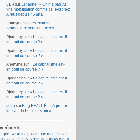
CLN
sur
Espagne : « On n’a pas vu
une mobilisation comme celle-ci chez
Airbus depuis 45 ans. »
Anonyme
sur
Les éditions
Senonevero sont menacées.
Djaderley
sur
« Le capitalisme est-il
en bout de course ? »
Djaderley
sur
« Le capitalisme est-il
en bout de course ? »
Anonyme
sur
« Le capitalisme est-il
en bout de course ? »
Djaderley
sur
« Le capitalisme est-il
en bout de course ? »
Djaderley
sur
« Le capitalisme est-il
en bout de course ? »
pepe
sur
Blog RÉALITÉ : « À propos
du livre de Pettis et Klein »
es récents
agne : « On n’a pas vu une mobilisation
me celle-ci chez Airbus depuis 45 ans. »