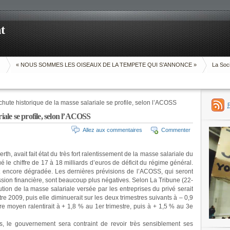
t
O
« NOUS SOMMES LES OISEAUX DE LA TEMPETE QUI S’ANNONCE »
La Soci
hute historique de la masse salariale se profile, selon l’ACOSS
iale se profile, selon l’ACOSS
Allez aux commentaires
Commenter
rth, avait fait état du très fort ralentissement de la masse salariale du
é le chiffre de 17 à 18 milliards d’euros de déficit du régime général.
est encore dégradée. Les dernières prévisions de l’ACOSS, qui seront
sion financière, sont beaucoup plus négatives. Selon La Tribune (22-
ution de la masse salariale versée par les entreprises du privé serait
re 2009, puis elle diminuerait sur les deux trimestres suivants à – 0,9
re moyen ralentirait à + 1,8 % au 1er trimestre, puis à + 1,5 % au 3e
 le gouvernement sera contraint de revoir très sensiblement ses