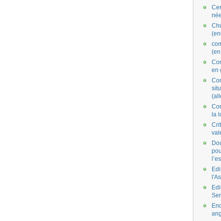
Cer
née
Ch
(en
co
(en
Com
en 
Com
situ
(al
Con
la 
Cri
val
Dou
pou
l’e
Edi
l'A
Edi
Se
End
ang