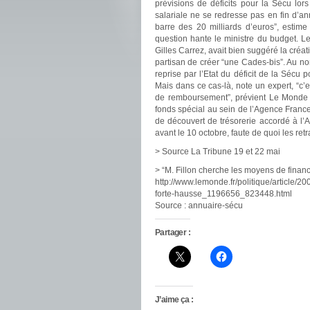
prévisions de déficits pour la Sécu lo
salariale ne se redresse pas en fin d’ann
barre des 20 milliards d’euros”, estim
question hante le ministre du budget. L
Gilles Carrez, avait bien suggéré la créa
partisan de créer “une Cades-bis”. Au n
reprise par l’Etat du déficit de la Séc
Mais dans ce cas-là, note un expert, “c’e
de remboursement”, prévient Le Monde (2
fonds spécial au sein de l’Agence France
de découvert de trésorerie accordé à l’Ac
avant le 10 octobre, faute de quoi les ret
> Source La Tribune 19 et 22 mai
> “M. Fillon cherche les moyens de finan
http://www.lemonde.fr/politique/article/2
forte-hausse_1196656_823448.html
Source : annuaire-sécu
Partager :
J’aime ça :