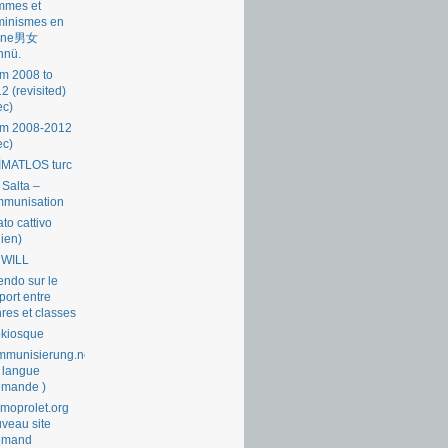
mmes et
minismes en
ine男女
nnü.
m 2008 to
2 (revisited)
ec)
om 2008-2012
ec)
İMATLOS turc
 Salta –
mmunisation
ato cattivo
lien)
 WILL
endo sur le
port entre
res et classes
okiosque
munisierung.net
 langue
emande )
moprolet.org
veau site
lemand