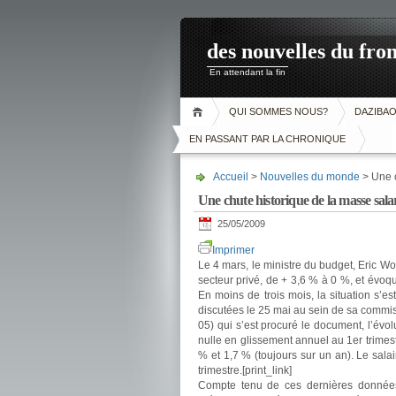
des nouvelles du fron
En attendant la fin
QUI SOMMES NOUS?
DAZIBA
EN PASSANT PAR LA CHRONIQUE
Accueil
>
Nouvelles du monde
> Une c
Une chute historique de la masse salar
25/05/2009
Imprimer
Le 4 mars, le ministre du budget, Eric Woe
secteur privé, de + 3,6 % à 0 %, et évoqu
En moins de trois mois, la situation s’
discutées le 25 mai au sein de sa commis
05) qui s’est procuré le document, l’évol
nulle en glissement annuel au 1er trimest
% et 1,7 % (toujours sur un an). Le salai
trimestre.
[print_link]
Compte tenu de ces dernières données,