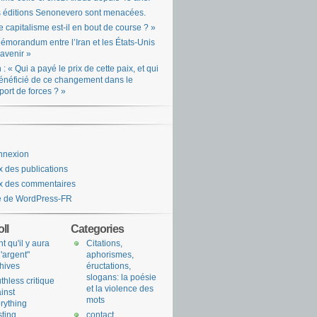
 éditions Senonevero sont menacées.
e capitalisme est-il en bout de course ? »
émorandum entre l’Iran et les États-Unis
l’avenir »
n : « Qui a payé le prix de cette paix, et qui
énéficié de ce changement dans le
port de forces ? »
nnexion
x des publications
x des commentaires
e de WordPress-FR
ll
Categories
nt qu'il y aura
Citations,
l'argent"
aphorismes,
hives
éructations,
slogans: la poésie
uthless critique
et la violence des
inst
mots
rything
sting
contact