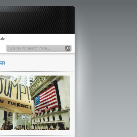
ale
RSS