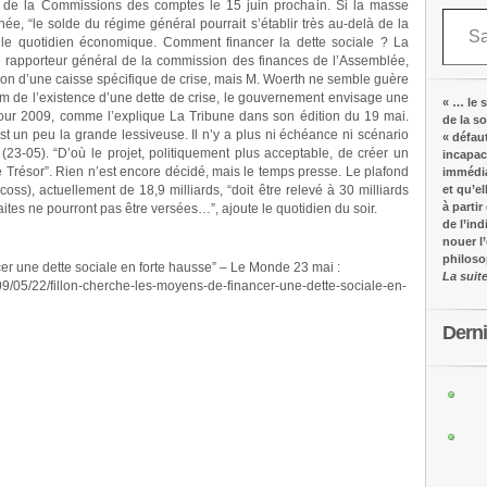
rs de la Commissions des comptes le 15 juin prochain. Si la masse
Saisissez votre adresse e-mail…
ée, “le solde du régime général pourrait s’établir très au-delà de la
e le quotidien économique. Comment financer la dette sociale ? La
e rapporteur général de la commission des finances de l’Assemblée,
tion d’une caisse spécifique de crise, mais M. Woerth ne semble guère
om de l’existence d’une dette de crise, le gouvernement envisage une
« … le s
u pour 2009, comme l’explique La Tribune dans son édition du 19 mai.
de la s
st un peu la grande lessiveuse. Il n’y a plus ni échéance ni scénario
« défau
3-05). “D’où le projet, politiquement plus acceptable, de créer un
incapac
 Trésor”. Rien n’est encore décidé, mais le temps presse. Le plafond
immédia
oss), actuellement de 18,9 milliards, “doit être relevé à 30 milliards
et qu’e
à partir
raites ne pourront pas être versées…”, ajoute le quotidien du soir.
de l’in
nouer l
philos
cer une dette sociale en forte hausse” – Le Monde 23 mai :
La suit
009/05/22/fillon-cherche-les-moyens-de-financer-une-dette-sociale-en-
Dern