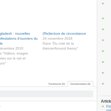
gladesh : nouvelles
(Re)lecture de circonstance
festations d’ouvriers du
24 novembre 2018
ile
Dans "Du coté de la
décembre 2010
théorie/Around theory"
s "Vidéos, images
ées sur le net et
eurs"
Trackbacks (0)
Commentaires (0)
Articl
m
Esp
com