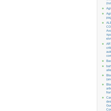
(ru
Agi
Agi
pa
AL
CO
Ανα
πρα
κίν
AR
cri
aut
co
Bad
bah
all
Bl
(an
Bl
art
fra
Car
des
Gue
Co