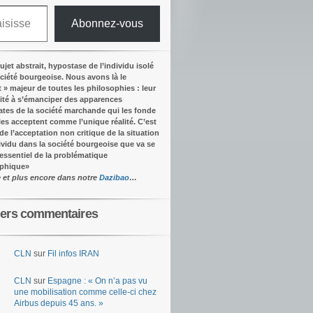
Abonnez-vous
ujet abstrait, hypostase de l’individu isolé
ociété bourgeoise. Nous avons là le
t » majeur de toutes les philosophies : leur
ité à s’émanciper des apparences
tes de la société marchande qui les fonde
lles acceptent comme l’unique réalité.
C’est
 de l’acceptation non critique de la situation
dividu dans la société bourgeoise que va se
’essentiel de la problématique
ophique
»
e et plus encore dans notre
Dazibao
…
iers commentaires
CLN
sur
Fil infos IRAN
CLN
sur
Espagne : « On n’a pas vu
une mobilisation comme celle-ci chez
Airbus depuis 45 ans. »