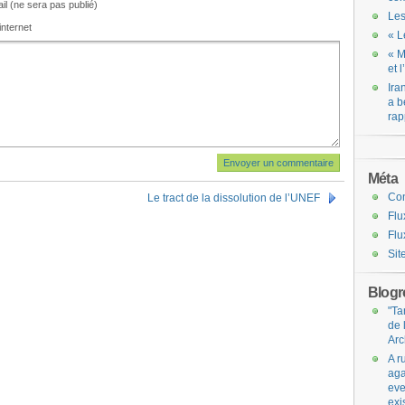
il (ne sera pas publié)
Les
internet
« L
« M
et 
Ira
a b
rap
Méta
Co
Le tract de la dissolution de l’UNEF
Flu
Flu
Sit
Blogro
"Ta
de 
Arc
A r
aga
eve
exi