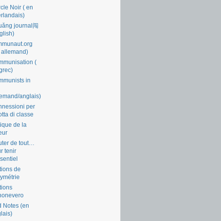
cle Noir ( en
rlandais)
uǎng journal闯
glish)
mmunaut.org
 allemand)
munisation (
grec)
munists in
lemand/anglais)
nessioni per
lotta di classe
tique de la
eur
ter de tout…
r tenir
ssentiel
tions de
symétrie
tions
nonevero
 Notes (en
lais)