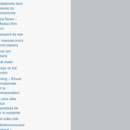
Matérielle faire
théorie du
mmunisme
est News –
Medias.Res
ec)
serpent de mer
 mauvais jours
ront (italien)
com (en
lais)
di matin
rage se fait
endre
ting – Revue
ernationale
r la
mmunisation
 plus ultra
tica
piadada de
o lo existente
is luttes info
telekomunizace
chèque )