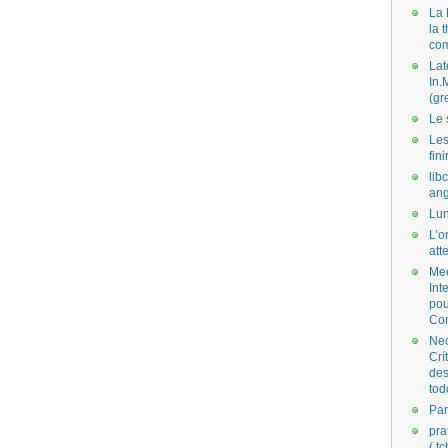
La 
la 
co
Lat
In.
(gr
Le 
Les
fini
lib
ang
Lun
L’o
att
Mee
Int
pou
Co
Nec
Crí
des
tod
Par
pra
( t