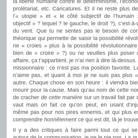
la liberté humaine contre le déterminisme, l’écono
prolétariat, etc. Caricatures. Et il ne reste plus d
l’« utopie » et « le côté subjectif de l’humain
objectif » ? lequel ? le gauche, le droit ?), c’est-
du vent. Que tu ne sentes pas le besoin de con
théorique qui permette de saisir la possibilité rév
ne « croies » plus à la possibilité révolutionnaire 
bien de « croire » ?) ou ne veuilles plus poser c
affaire, ça t’appartient, je n’ai rien à dire là-dessus.
missionnaire : ce n’est pas ma position favorite. 
n’aime pas, et quant à moi je ne suis pas plus «
autre. Chaque chose en son heure : il viendra bie
mourir pour la cause. Mais qu’au nom de cette non
de cracher
de cette manière
sur un travail fait par 
vaut mais on fait ce qu’on peut, en usant d’inju
même pas pour nos pires ennemis, et qui plus e
comprendre
honnêtement
ce qui est dit, là je trou
Il y a des critiques à faire parmi tout ce qui s
autour de la communisation, je ne le nie pas. La q