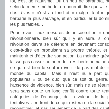
foi, c’est de l’autisme. Ou un peu de paranoïa, pe
selon la même méthode, on pourrait dire que « le l
des rêves » n’est au fond et « malgré tout » q
barbarie la plus sauvage, et en particulier la domi
les plus faibles…
Pour revenir aux mesures de « coercition » dans
révolutionnaire, bien sûr qu’il y en aura, si 
révolution devra se défendre en devenant conscie
c’est-à-dire en produisant sa propre théorie, et
maintenir et d’étendre son action. La moindre grèv
laisse pas casser au nom de la « liberté humaine »
ce qui est bien le seul « rêve » de pas mal de « 
monde du capital. Mais il n’est nulle part q
populaires » ou de quoi que ce soit du genre, 
l’absence de violence, bien sûr, mais ne se résu
sera sans doute un long conflit contre toute ten
catégories de l’échange, de la valeur, de la p
tentatives viendront de ce qui restera de la société
reconstituer, et pas seulement de la part des capita