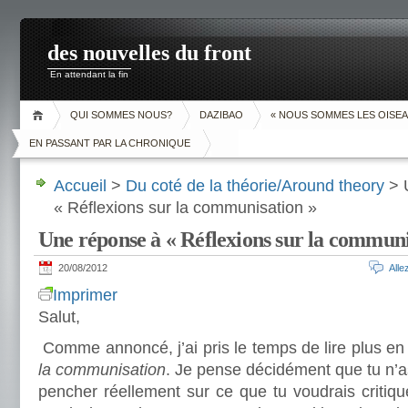
des nouvelles du front
En attendant la fin
QUI SOMMES NOUS?
DAZIBAO
« NOUS SOMMES LES OISEA
EN PASSANT PAR LA CHRONIQUE
Accueil
>
Du coté de la théorie/Around theory
> 
« Réflexions sur la communisation »
Une réponse à « Réflexions sur la communi
20/08/2012
All
Imprimer
Salut,
Comme annoncé, j’ai pris le temps de lire plus en 
la communisation
. Je pense décidément que tu n’a
pencher réellement sur ce que tu voudrais critiqu