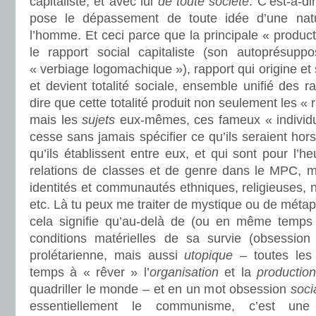
capitaliste, et avec lui
de toute société
. C’est-à-d
pose le dépassement de toute idée d’une nat
l’homme. Et ceci parce que la principale « product
le rapport social capitaliste (son autoprésuppo
« verbiage logomachique »), rapport qui origine et
et devient totalité sociale, ensemble unifié des r
dire que cette totalité produit non seulement les « 
mais les
sujets
eux-mêmes, ces fameux « individu
cesse sans jamais spécifier ce qu’ils seraient hor
qu’ils établissent entre eux, et qui sont pour l’h
relations de classes et de genre dans le MPC, ma
identités et communautés ethniques, religieuses, n
etc. Là tu peux me traiter de mystique ou de métap
cela signifie qu’au-delà de (ou en même temps 
conditions matérielles de sa survie (obsession c
prolétarienne, mais aussi
utopique
– toutes les 
temps à « rêver » l’
organisation
et la
production
quadriller le monde – et en un mot obsession
soci
essentiellement le communisme, c’est une 