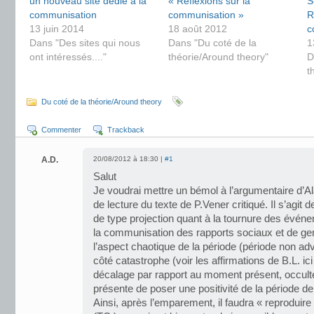
un nouveau site dédié à la
« Réflexions sur la
S
communisation
communisation »
R
13 juin 2014
18 août 2012
c
Dans "Des sites qui nous
Dans "Du coté de la
1
ont intéressés...."
théorie/Around theory"
D
t
Du coté de la théorie/Around theory
Commenter
Trackback
A.D.
20/08/2012 à 18:30 |
#1
Salut
Je voudrai mettre un bémol à l’argumentaire d’Ala
de lecture du texte de P.Vener critiqué. Il s’agit 
de type projection quant à la tournure des évén
la communisation des rapports sociaux et de gen
l’aspect chaotique de la période (période non ad
côté catastrophe (voir les affirmations de B.L. i
décalage par rapport au moment présent, occulte l
présente de poser une positivité de la période 
Ainsi, après l’emparement, il faudra « reproduir