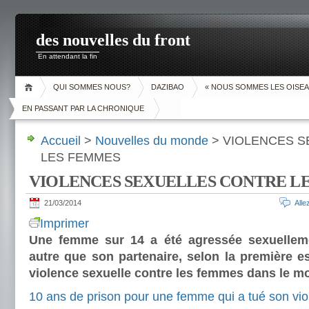
des nouvelles du front
En attendant la fin
QUI SOMMES NOUS?
DAZIBAO
« NOUS SOMMES LES OISEA
EN PASSANT PAR LA CHRONIQUE
Accueil
>
Nouvelles du monde
> VIOLENCES 
LES FEMMES
VIOLENCES SEXUELLES CONTRE L
21/03/2014
All
Imprimer
Une femme sur 14 a été agressée sexuellem
autre que son partenaire, selon la première es
violence sexuelle contre les femmes dans le m
10 ans de prison pour une femme qui a tué son vio