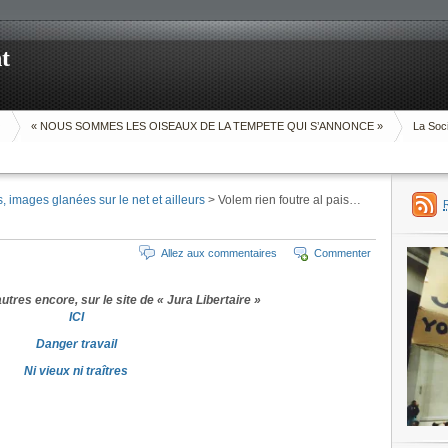
t
O
« NOUS SOMMES LES OISEAUX DE LA TEMPETE QUI S’ANNONCE »
La Soci
, images glanées sur le net et ailleurs
> Volem rien foutre al pais…
Allez aux commentaires
Commenter
’autres encore, sur le site de « Jura Libertaire »
ICI
Danger travail
Ni vieux ni traîtres