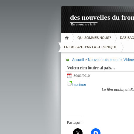
des nouvelles du fron
En attendant la fin
QUI SOMMES NOUS?
DAZIBA
EN PASSANT PAR LA CHRONIQUE
Accueil
>
Nouvelles du monde
,
Vidéos
Volem rien foutre al pais…
30/01/2010
Imprimer
Le film entier, et d
Partager :