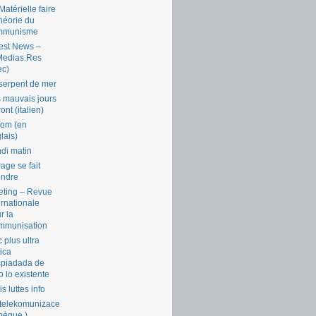
Matérielle faire
théorie du
mmunisme
est News –
Medias.Res
ec)
serpent de mer
 mauvais jours
ront (italien)
com (en
lais)
di matin
rage se fait
endre
ting – Revue
ernationale
r la
mmunisation
 plus ultra
tica
piadada de
o lo existente
is luttes info
telekomunizace
chèque )