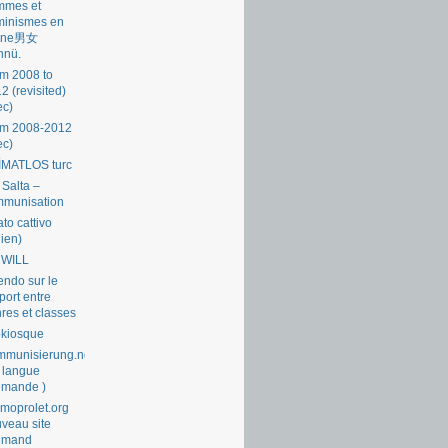
mmes et
minismes en
ine男女
nnü.
m 2008 to
2 (revisited)
ec)
om 2008-2012
ec)
İMATLOS turc
 Salta –
mmunisation
ato cattivo
lien)
 WILL
endo sur le
port entre
res et classes
okiosque
munisierung.net
 langue
emande )
moprolet.org
veau site
lemand