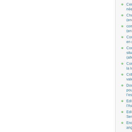
Cer
née
Ch
(en
co
(en
Com
en 
Com
situ
(al
Con
la 
Cri
val
Dou
pou
l’e
Edi
l'A
Edi
Se
End
ang