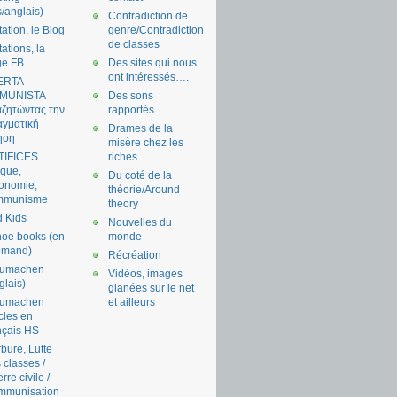
s/anglais)
Contradiction de
tation, le Blog
genre/Contradiction
de classes
tations, la
ge FB
Des sites qui nous
ont intéressés….
ERTA
MUNISTA
Des sons
ζητώντας την
rapportés….
γματική
Drames de la
ηση
misère chez les
TIFICES
riches
tique,
Du coté de la
onomie,
théorie/Around
mmunisme
theory
 Kids
Nouvelles du
oe books (en
monde
emand)
Récréation
aumachen
Vidéos, images
glais)
glanées sur le net
aumachen
et ailleurs
icles en
nçais HS
bure, Lutte
 classes /
rre civile /
mmunisation