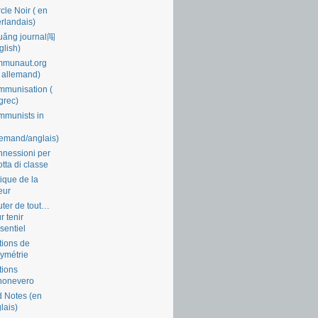
cle Noir ( en
rlandais)
uǎng journal闯
glish)
mmunaut.org
 allemand)
munisation (
grec)
munists in
lemand/anglais)
nessioni per
lotta di classe
tique de la
eur
ter de tout…
r tenir
ssentiel
tions de
symétrie
tions
nonevero
 Notes (en
lais)