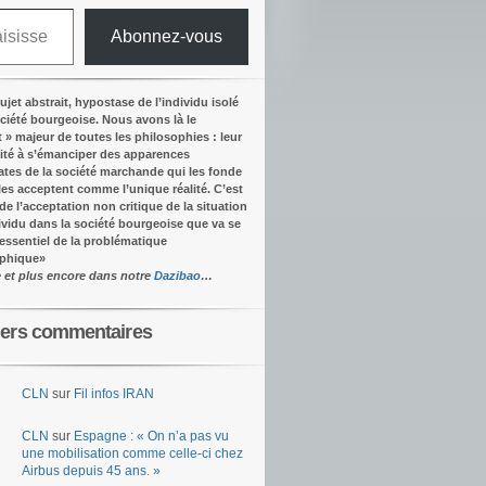
Abonnez-vous
ujet abstrait, hypostase de l’individu isolé
ociété bourgeoise. Nous avons là le
t » majeur de toutes les philosophies : leur
ité à s’émanciper des apparences
tes de la société marchande qui les fonde
lles acceptent comme l’unique réalité.
C’est
 de l’acceptation non critique de la situation
dividu dans la société bourgeoise que va se
’essentiel de la problématique
ophique
»
e et plus encore dans notre
Dazibao
…
iers commentaires
CLN
sur
Fil infos IRAN
CLN
sur
Espagne : « On n’a pas vu
une mobilisation comme celle-ci chez
Airbus depuis 45 ans. »