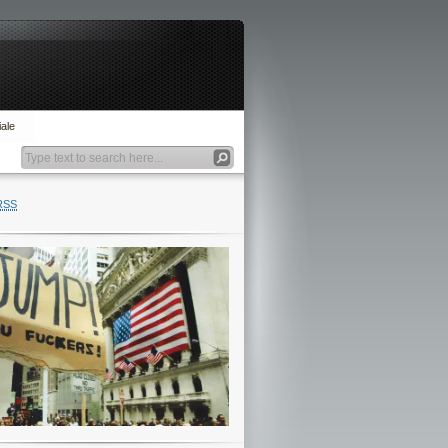
ale
RSS