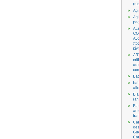
(ru
Agi
Agi
pa
AL
CO
Ανα
πρα
κίν
AR
cri
aut
co
Bad
bah
all
Bl
(an
Bl
art
fra
Car
des
Gue
Co