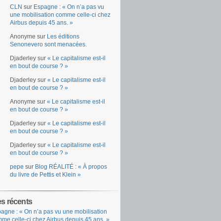
CLN
sur
Espagne : « On n’a pas vu
une mobilisation comme celle-ci chez
Airbus depuis 45 ans. »
Anonyme
sur
Les éditions
Senonevero sont menacées.
Djaderley
sur
« Le capitalisme est-il
en bout de course ? »
Djaderley
sur
« Le capitalisme est-il
en bout de course ? »
Anonyme
sur
« Le capitalisme est-il
en bout de course ? »
Djaderley
sur
« Le capitalisme est-il
en bout de course ? »
Djaderley
sur
« Le capitalisme est-il
en bout de course ? »
pepe
sur
Blog RÉALITÉ : « À propos
du livre de Pettis et Klein »
es récents
agne : « On n’a pas vu une mobilisation
me celle-ci chez Airbus depuis 45 ans. »