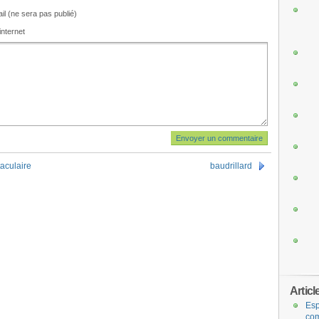
il (ne sera pas publié)
internet
taculaire
baudrillard
Articl
Esp
com