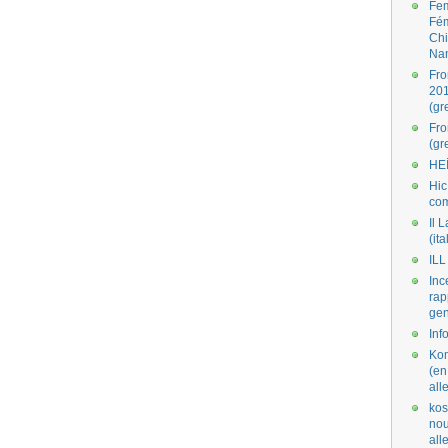
Fe
Fé
Ch
Na
Fro
201
(gr
Fr
(gr
HE
Hic
co
Il L
(ita
ILL
Inc
rap
gen
Inf
Kom
(en
all
kos
nou
al