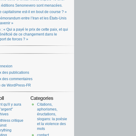
 éditions Senonevero sont menacées.
e capitalisme est-il en bout de course ? »
émorandum entre l’Iran et les États-Unis
l’avenir »
n : « Qui a payé le prix de cette paix, et qui
énéficié de ce changement dans le
port de forces ? »
nnexion
x des publications
x des commentaires
e de WordPress-FR
ll
Categories
nt qu'il y aura
Citations,
l'argent"
aphorismes,
hives
éructations,
slogans: la poésie
uthless critique
et la violence des
inst
mots
rything
sting
contact