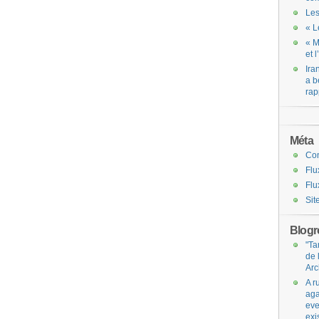
Les
« L
« M
et 
Ira
a b
rap
Méta
Co
Flu
Flu
Sit
Blogro
"Ta
de 
Arc
A r
aga
eve
exi