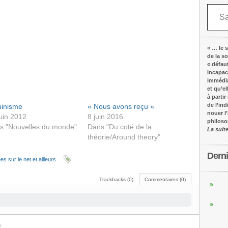
Saisissez votre adresse e-mail…
« … le s
de la s
« défau
incapac
immédia
et qu’e
à partir
de l’in
inisme
« Nous avons reçu »
nouer l
uin 2012
8 juin 2016
philos
s "Nouvelles du monde"
Dans "Du coté de la
La suit
théorie/Around theory"
Dern
s sur le net et ailleurs
Trackbacks (0)
Commentaires (0)
m