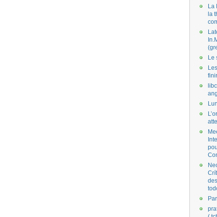
La 
la 
co
Lat
In.
(gr
Le 
Les
fini
lib
ang
Lun
L’o
att
Mee
Int
pou
Co
Nec
Crí
des
tod
Par
pra
( t