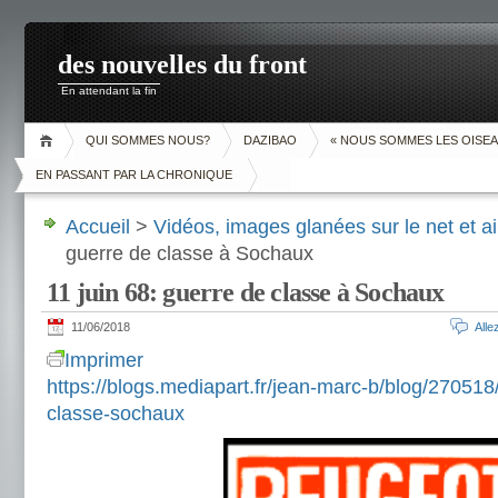
des nouvelles du front
En attendant la fin
QUI SOMMES NOUS?
DAZIBAO
« NOUS SOMMES LES OISEA
EN PASSANT PAR LA CHRONIQUE
Accueil
>
Vidéos, images glanées sur le net et ai
guerre de classe à Sochaux
11 juin 68: guerre de classe à Sochaux
11/06/2018
All
Imprimer
https://blogs.mediapart.fr/jean-marc-b/blog/270518
classe-sochaux