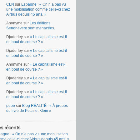
CLN
sur
Espagne : « On n’a pas vu
une mobilisation comme celle-ci chez
Airbus depuis 45 ans. »
Anonyme
sur
Les éditions
Senonevero sont menacées.
Djaderley
sur
« Le capitalisme est-il
en bout de course ? »
Djaderley
sur
« Le capitalisme est-il
en bout de course ? »
Anonyme
sur
« Le capitalisme est-il
en bout de course ? »
Djaderley
sur
« Le capitalisme est-il
en bout de course ? »
Djaderley
sur
« Le capitalisme est-il
en bout de course ? »
pepe
sur
Blog RÉALITÉ : « À propos
du livre de Pettis et Klein »
es récents
agne : « On n’a pas vu une mobilisation
me celle-ci chez Airbus depuis 45 ans. »