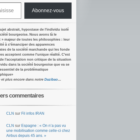
Abonnez-vous
ujet abstrait, hypostase de l’individu isolé
ociété bourgeoise. Nous avons là le
t » majeur de toutes les philosophies : leur
ité à s’émanciper des apparences
tes de la société marchande qui les fonde
lles acceptent comme l’unique réalité.
C’est
 de l’acceptation non critique de la situation
dividu dans la société bourgeoise que va se
’essentiel de la problématique
ophique
»
e et plus encore dans notre
Dazibao
…
iers commentaires
CLN
sur
Fil infos IRAN
CLN
sur
Espagne : « On n’a pas vu
une mobilisation comme celle-ci chez
Airbus depuis 45 ans. »