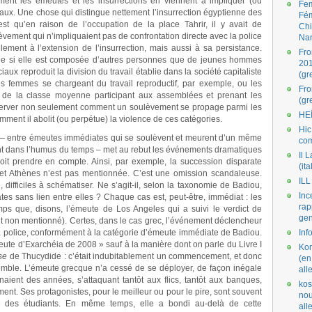
ent les émeutes et les insurrections en viennent à impliquer (ou
Fe
ciaux. Une chose qui distingue nettement l’insurrection égyptienne des
Fé
st qu’en raison de l’occupation de la place Tahrir, il y avait de
Ch
vement qui n’impliquaient pas de confrontation directe avec la police
Na
lement à l’extension de l’insurrection, mais aussi à sa persistance.
Fro
tée si elle est composée d’autres personnes que de jeunes hommes
201
aux reproduit la division du travail établie dans la société capitaliste
(gr
es femmes se chargeant du travail reproductif, par exemple, ou les
Fr
s de la classe moyenne participant aux assemblées et prenant les
(gr
server non seulement comment un soulèvement se propage parmi les
HE
mment il abolit (ou perpétue) la violence de ces catégories.
Hic
 — entre émeutes immédiates qui se soulèvent et meurent d’un même
co
nent dans l’humus du temps – met au rebut les événements dramatiques
Il L
oit prendre en compte. Ainsi, par exemple, la succession disparate
(ita
et Athènes n’est pas mentionnée. C’est une omission scandaleuse.
ILL
, difficiles à schématiser. Ne s’agit-il, selon la taxonomie de Badiou,
Inc
 sans lien entre elles ? Chaque cas est, peut-être, immédiat : les
rap
ps que, disons, l’émeute de Los Angeles qui a suivi le verdict de
gen
t non mentionné). Certes, dans le cas grec, l’événement déclencheur
a police, conformément à la catégorie d’émeute immédiate de Badiou.
Inf
meute d’Exarchéia de 2008 » sauf à la manière dont on parle du Livre I
Kom
se
de Thucydide : c’était indubitablement un commencement, et donc
(en
emble. L’émeute grecque n’a cessé de se déployer, de façon inégale
all
aient des années, s’attaquant tantôt aux flics, tantôt aux banques,
kos
ent. Ses protagonistes, pour le meilleur ou pour le pire, sont souvent
nou
u des étudiants. En même temps, elle a bondi au-delà de cette
al