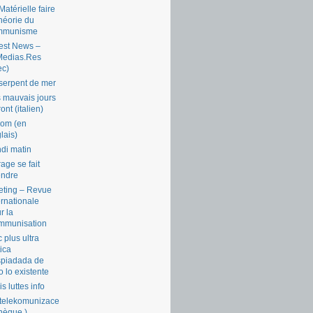
Matérielle faire
théorie du
mmunisme
est News –
Medias.Res
ec)
serpent de mer
 mauvais jours
ront (italien)
com (en
lais)
di matin
rage se fait
endre
ting – Revue
ernationale
r la
mmunisation
 plus ultra
tica
piadada de
o lo existente
is luttes info
telekomunizace
chèque )