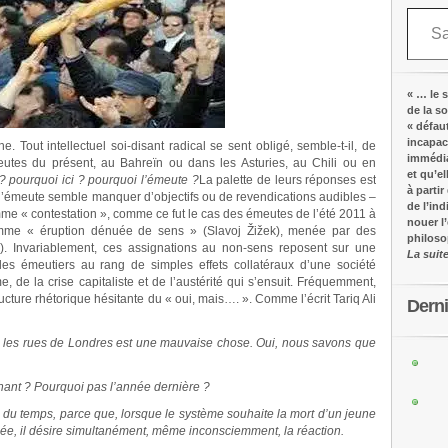
Saisissez votre adresse e-mail…
« … le s
de la s
« défau
incapac
 Tout intellectuel soi-disant radical se sent obligé, semble-t-il, de
immédia
utes du présent, au Bahreïn ou dans les Asturies, au Chili ou en
et qu’e
? pourquoi ici ? pourquoi l’émeute ?
La palette de leurs réponses est
à partir
i l’émeute semble manquer d’objectifs ou de revendications audibles –
de l’in
comme « contestation », comme ce fut le cas des émeutes de l’été 2011 à
nouer l
comme « éruption dénuée de sens » (Slavoj Žižek), menée par des
philos
y). Invariablement, ces assignations au non-sens reposent sur une
La suit
es émeutiers au rang de simples effets collatéraux d’une société
, de la crise capitaliste et de l’austérité qui s’ensuit. Fréquemment,
ucture rhétorique hésitante du « oui, mais…. ». Comme l’écrit Tariq Ali
Dern
s les rues de Londres est une mauvaise chose. Oui, nous savons que
enant ? Pourquoi pas l’année dernière ?
l du temps, parce que, lorsque le système souhaite la mort d’un jeune
ée, il désire simultanément, même inconsciemment, la réaction.