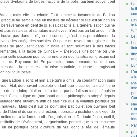
 place Syntagma de larges fractions de la polis, qui bien souvent ont
La 
nes.
la 
co
Badiou, mais elle est criante. Tout comme la taxonomie de Badiou
e grecque ne semble pas en mesure de déclarer si elle est ou non en
Lat
In.
a persévérance en dent de scie, sa capacité à la généralisation qui ne
(gr
it tous ses aléas et sa nature inachevée, n’est pas un fait anodin ? Si
e trouve pas dans le règne du concept ; c’est plus probablement la
Le 
raverse les catégories sociales. Ou pour en revenir au registre de la
Les
meutes se produisent dans l’histoire et sont soumises à des forces
fini
de demander, à la façon de Glinda ‒ « Êtes-vous une bonne ou une
lib
isir cette occasion pour comprendre en quoi la situation grecque est
ang
pte ou du Royaume-Uni. En particulier, nous demander en quoi ces
Lun
rentes dans la structure de la crise mondiale, chacune interagissant
L’o
on politique locale.
att
e que Badiou a écrit, et non à ce qu’il a omis. Sa condamnation sans
Mee
 avec l’État, dorénavant obsolète en tant que pièce de la machinerie
Int
re de son interprétation : « La forme-parti a fait son temps, épuisée
pou
ues. » C’est la ligne du (non-)parti que le philosophe a adopté depuis
Co
énager une ouverture afin de saisir ce que la volatilité politique du
Nec
nt nouveau. Mais c’est sur ce point que Badiou et son ouvrage font
Crí
de l’Idée et de son rôle directeur, il persiste à postuler et d’exiger de
des
nettement à la forme-parti : l’organisation. « De toute façon, écrit-il,
tod
nstitutifs de l’événement, l’organisation permet que s’en conserve
Par
 en loi politique cette dictature du vrai dont le réel de l’émeute
pra
( t