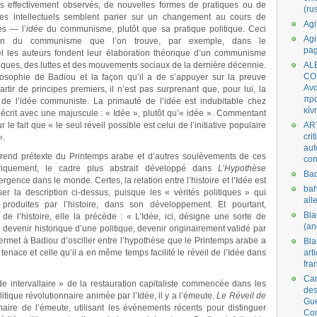
s effectivement observés, de nouvelles formes de pratiques ou de
(ru
les intellectuels semblent parier sur un changement au cours de
Agi
es — l’
idée
du communisme, plutôt que sa pratique politique. Ceci
Agi
ation du communisme que l’on trouve, par exemple, dans le
pa
el les auteurs fondent leur élaboration théorique d’un communisme
iques, des luttes et des mouvements sociaux de la dernière décennie.
AL
CO
osophie de Badiou et la façon qu’il a de s’appuyer sur la preuve
Ανα
rtir de principes premiers, il n’est pas surprenant que, pour lui, la
πρα
de l’idée communiste. La primauté de l’idée est indubitable chez
κίν
’écrit avec une majuscule : « Idée », plutôt qu’« idée ». Commentant
ur le fait que « le seul réveil possible est celui de l’initiative populaire
AR
cri
».
aut
prend prétexte du Printemps arabe et d’autres soulèvements de ces
co
iriquement, le cadre plus abstrait développé dans
L’Hypothèse
Bad
rgence dans le monde. Certes, la relation entre l’histoire et l’Idée est
bah
r la description ci-dessus, puisque les « vérités politiques » qui
all
roduites par l’histoire, dans son développement. Et pourtant,
Bl
 de l’histoire, elle la précède : « L’Idée, ici, désigne une sorte de
(an
 devenir historique d’une politique, devenir originairement validé par
permet à Badiou d’osciller entre l’hypothèse que le Printemps arabe a
Bl
nace et celle qu’il a en même temps facilité le réveil de l’Idée dans
art
fra
Car
e intervallaire » de la restauration capitaliste commencée dans les
des
tique révolutionnaire animée par l’Idée, il y a l’émeute.
Le Réveil de
Gue
ire de l’émeute, utilisant les événements récents pour distinguer
Co