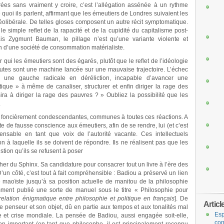
rées sans vraiment y croire, c’est l’allégation assénée à un rythme
quoi ils parlent, affirmant que les émeutiers de Londres suivaient les
néolibérale. De telles gloses composent un autre récit symptomatique.
e simple reflet de la rapacité et de la cupidité du capitalisme post-
ais Zygmunt Bauman, le pillage n’est qu’une variante violente et
n d’une société de consommation matérialiste.
ui les émeutiers sont des égarés, plutôt que le reflet de l’idéologie
meutes sont une machine lancée sur une mauvaise trajectoire. L’échec
à une gauche radicale en déréliction, incapable d’avancer une
ique » à même de canaliser, structurer et enfin diriger la rage des
ra à diriger la rage des pauvres ? » Oubliez la possibilité que les
.
nes foncièrement condescendantes, communes à toutes ces réactions. A
orte de fausse conscience aux émeutiers, afin de se rendre, lui (et c’est
pensable en tant que voix de l’autorité vacante. Ces intellectuels
 à laquelle ils se doivent de répondre. Ils ne réalisent pas que les
tion qu’ils se refusent à poser
er du Sphinx. Sa candidature pour consacrer tout un livre à l’ère des
n côté, c’est tout à fait compréhensible : Badiou a préservé un lien
 maoïste jusqu’à sa position actuelle de manitou de la philosophie
ment publié une sorte de manuel sous le titre « Philosophie pour
 relation énigmatique entre philosophie et politique en français
]. De
Articl
 le penseur et son objet, dû en partie aux tempos et aux tonalités mal
Esp
le et crise mondiale. La pensée de Badiou, aussi engagée soit-elle,
com