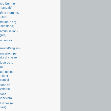
cle Noir ( en
rlandais)
uǎng journal闯
glish)
mmunaut.org
 allemand)
munisation (
grec)
munists in
lemand/anglais)
nessioni per
lotta di classe
tique de la
eur
ter de tout…
r tenir
ssentiel
tions de
symétrie
tions
nonevero
 Notes (en
lais)