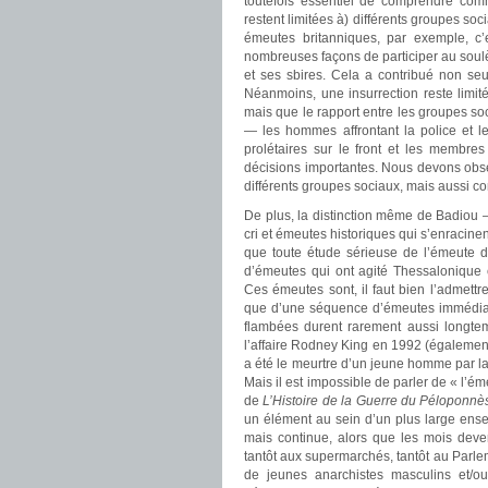
toutefois essentiel de comprendre comm
restent limitées à) différents groupes so
émeutes britanniques, par exemple, c’e
nombreuses façons de participer au soulè
et ses sbires. Cela a contribué non seu
Néanmoins, une insurrection reste limi
mais que le rapport entre les groupes soci
— les hommes affrontant la police et l
prolétaires sur le front et les membre
décisions importantes. Nous devons ob
différents groupes sociaux, mais aussi co
De plus, la distinction même de Badiou
cri et émeutes historiques qui s’enraci
que toute étude sérieuse de l’émeute d
d’émeutes qui ont agité Thessalonique 
Ces émeutes sont, il faut bien l’admettre
que d’une séquence d’émeutes immédiates
flambées durent rarement aussi longtem
l’affaire Rodney King en 1992 (égalemen
a été le meurtre d’un jeune homme par l
Mais il est impossible de parler de « l’é
de
L’Histoire de la Guerre du Péloponnè
un élément au sein d’un plus large ens
mais continue, alors que les mois deven
tantôt aux supermarchés, tantôt au Parlem
de jeunes anarchistes masculins et/o