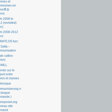
mmes et
minismes en
ine男女
nnü.
m 2008 to
2 (revisited)
ec)
om 2008-2012
ec)
İMATLOS turc
 Salta –
mmunisation
ato cattivo
lien)
 WILL
endo sur le
port entre
res et classes
okiosque
munisierung.net
 langue
emande )
moprolet.org
veau site
lemand