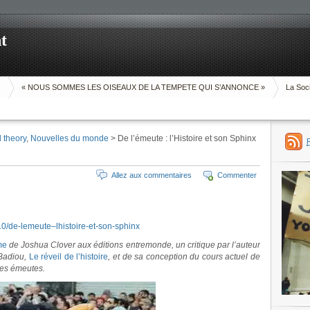
t
O
« NOUS SOMMES LES OISEAUX DE LA TEMPETE QUI S’ANNONCE »
La Soci
 theory
,
Nouvelles du monde
> De l’émeute : l’Histoire et son Sphinx
Allez aux commentaires
Commenter
10/de-lemeute–lhistoire-et-son-sphinx
me
de Joshua Clover aux éditions entremonde, un critique par l’auteur
 Badiou,
Le réveil de l’histoire
, et de sa conception du cours actuel de
 des émeutes.