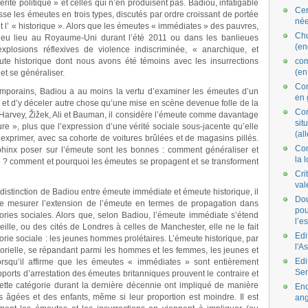
rité politique » et celles qui n’en produisent pas. Badiou, infatigable
Cer
se les émeutes en trois types, discutés par ordre croissant de portée
née
» et l’ « historique ». Alors que les émeutes « immédiates » des pauvres,
Ch
t eu lieu au Royaume-Uni durant l’été 2011 ou dans les banlieues
(en
xplosions réflexives de violence indiscriminée, « anarchique, et
eute historique dont nous avons été témoins avec les insurrections
co
(en
et se généraliser.
Com
emporains, Badiou a au moins la vertu d’examiner les émeutes d’un
en 
l et d’y déceler autre chose qu’une mise en scène devenue folle de la
Com
 Harvey, Žižek, Ali et Bauman, il considère l’émeute comme davantage
situ
re », plus que l’expression d’une vérité sociale sous-jacente qu’elle
(al
exprimer, avec sa cohorte de voitures brûlées et de magasins pillés.
Con
hinx poser sur l’émeute sont les bonnes : comment généraliser et
la 
te ? comment et pourquoi les émeutes se propagent et se transforment
Cri
val
distinction de Badiou entre émeute immédiate et émeute historique, il
Dou
de mesurer l’extension de l’émeute en termes de propagation dans
pou
gories sociales. Alors que, selon Badiou, l’émeute immédiate s’étend
l’e
ille, ou des cités de Londres à celles de Manchester, elle ne le fait
Edi
orie sociale : les jeunes hommes prolétaires. L’émeute historique, par
l'A
gorielle, se répandant parmi les hommes et les femmes, les jeunes et
Edi
rsqu’il affirme que les émeutes « immédiates » sont entièrement
Se
ts d’arrestation des émeutes britanniques prouvent le contraire et
te catégorie durant la dernière décennie ont impliqué de manière
End
 âgées et des enfants, même si leur proportion est moindre. Il est
ang