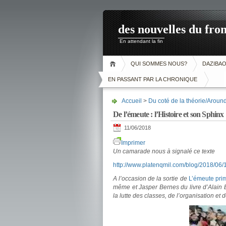
des nouvelles du fron
En attendant la fin
QUI SOMMES NOUS?
DAZIBA
EN PASSANT PAR LA CHRONIQUE
Accueil
>
Du coté de la théorie/Around
De l’émeute : l’Histoire et son Sphinx
11/06/2018
Imprimer
Un camarade nous à signalé ce texte
http://www.platenqmil.com/blog/2018/06/
A l’occasion de la sortie de
L’émeute pri
même et Jasper Bernes du livre d’Alain
la lutte des classes, de l’organisation et