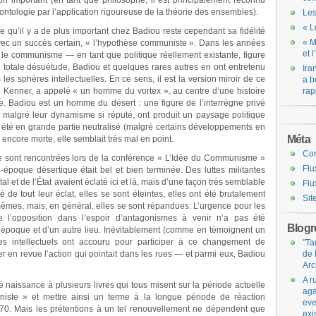
ion important (en tant que philosophe, il est principalement reconnu
ntologie par l’application rigoureuse de la théorie des ensembles).
Les
« L
 ce qu’il y a de plus important chez Badiou reste cependant sa fidélité
« M
 avec un succès certain, « l’hypothèse communiste ». Dans les années
et 
où le communisme — en tant que politique réellement existante, figure
n totale désuétude, Badiou et quelques rares autres en ont entretenu
Ira
s sphères intellectuelles. En ce sens, il est la version miroir de ce
a b
Kenner, a appelé « un homme du vortex », au centre d’une histoire
rap
. Badiou est un homme du désert : une figure de l’interrègne privé
s, malgré leur dynamisme si réputé, ont produit un paysage politique
a été en grande partie neutralisé (malgré certains développements en
Méta
s encore morte, elle semblait très mal en point.
Co
 sont rencontrées lors de la conférence « L’Idée du Communisme »
Flu
o-époque désertique était bel et bien terminée. Des luttes militantes
l et de l’État avaient éclaté ici et là, mais d’une façon très semblable
Flu
é de tout leur éclat, elles se sont éteintes, elles ont été brutalement
Sit
mes, mais, en général, elles se sont répandues. L’urgence pour les
e l’opposition dans l’espoir d’antagonismes à venir n’a pas été
Blogro
 époque et d’un autre lieu. Inévitablement (comme en témoignent un
es intellectuels ont accouru pour participer à ce changement de
"Ta
r en revue l’action qui pointait dans les rues — et parmi eux, Badiou
de 
Arc
A r
naissance à plusieurs livres qui tous misent sur la période actuelle
aga
iste » et mettre ainsi un terme à la longue période de réaction
eve
70. Mais les prétentions à un tel renouvellement ne dépendent que
exi