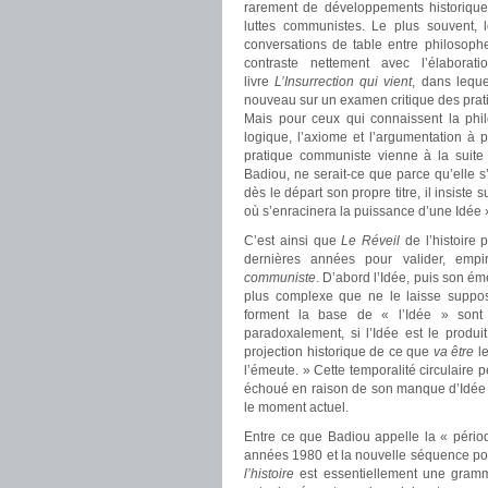
rarement de développements historique
luttes communistes. Le plus souvent, 
conversations de table entre philosoph
contraste nettement avec l’élabor
livre
L’Insurrection qui vient
, dans lequ
nouveau sur un examen critique des prat
Mais pour ceux qui connaissent la phil
logique, l’axiome et l’argumentation à pa
pratique communiste vienne à la suite 
Badiou, ne serait-ce que parce qu’elle s
dès le départ son propre titre, il insiste s
où s’enracinera la puissance d’une Idée 
C’est ainsi que
Le Réveil
de l’histoire 
dernières années pour valider, emp
communiste
. D’abord l’Idée, puis son éme
plus complexe que ne le laisse suppose
forment la base de « l’Idée » sont p
paradoxalement, si l’Idée est le produit
projection historique de ce que
va être
le
l’émeute. » Cette temporalité circulaire 
échoué en raison de son manque d’Idée te
le moment actuel.
Entre ce que Badiou appelle la « périod
années 1980 et la nouvelle séquence poli
l’histoire
est essentiellement une gramma