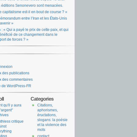
 éditions Senonevero sont menacées.
e capitalisme est-il en bout de course ? »
émorandum entre l’Iran et les États-Unis
l’avenir »
n : « Qui a payé le prix de cette paix, et qui
énéficié de ce changement dans le
port de forces ? »
nnexion
x des publications
x des commentaires
e de WordPress-FR
ll
Categories
nt qu'il y aura
Citations,
l'argent"
aphorismes,
hives
éructations,
slogans: la poésie
uthless critique
et la violence des
inst
mots
rything
sting
contact