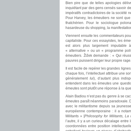
Bien pire que de telles apologies déliv
inquiétant par des gens censés savoir de 
impératifs contradictoires de la société 
Pour Harvey, les émeutiers ne sont que l
thatchérien. Pour le sociologue polon
hasardeuse du shopping, la manifestatio
Viennent ensuite les commentateurs pour q
capitaliste. Pour ces essayistes, les é
est alors plus largement imputable 
« alternative » ou un « programme polit
émeutiers. Žižek demande : « Qui réussi
pauvres puissent diriger leur propre rage
Il est facile de repérer les grandes lig
chaque fois, l’intellectuel attribue une s
généralement
lui
), d’autant plus indis
entendent dans les émeutes une question
émeutes sont plutôt une réponse à la ques
Alain Badiou n’est pas du genre à se cach
émeutes paraît néanmoins paradoxale. D’u
avec le militantisme depuis sa jeunesse
européenne contemporaine : il a notam
Militants » [
Philosophy for Militants, La
l’autre, il y a un curieux décalage entre
coordonnées entre position intellectuel