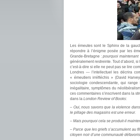
Les émeutes sont le Sphinx de la gauche.
répondre à l’énigme posée par les éme
Grande-Bretagne :
pourquoi maintenant 
généralement restreinte. Tout d’abord, s
c’est-à-dire si elle ne peut pas se lire 
Londres — l’intellectuel les décrira 
« émeutiers irréfléchis » (David Harve
sociologie condescendante, qui range l
inégalitaire, symptômes du néolibéralisme
ces commentaires s’inscrivent dans la str
dans la
London Review of Books
:
– Oui, nous savons que la violence dan
le pillage des magasins est une erreur.
– Mais pourquoi cela se produit-il maint
– Parce que les griefs s’accumulent au fi
citoyen noir d’une communauté défavoris