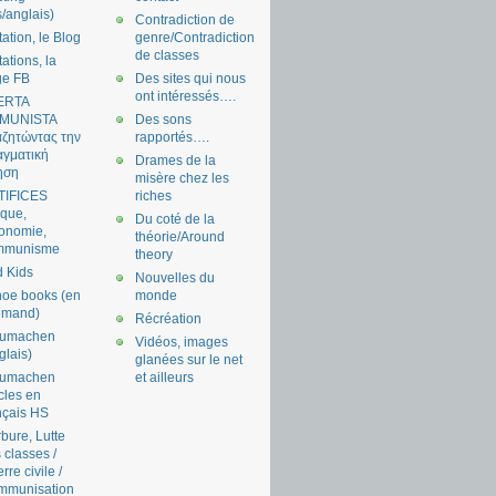
s/anglais)
Contradiction de
tation, le Blog
genre/Contradiction
de classes
tations, la
ge FB
Des sites qui nous
ont intéressés….
ERTA
MUNISTA
Des sons
ζητώντας την
rapportés….
γματική
Drames de la
ηση
misère chez les
TIFICES
riches
tique,
Du coté de la
onomie,
théorie/Around
mmunisme
theory
 Kids
Nouvelles du
oe books (en
monde
emand)
Récréation
aumachen
Vidéos, images
glais)
glanées sur le net
aumachen
et ailleurs
icles en
nçais HS
bure, Lutte
 classes /
rre civile /
mmunisation