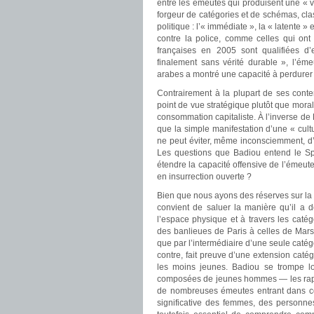
entre les émeutes qui produisent une « vé
forgeur de catégories et de schémas, clas
politique : l’« immédiate », la « latente 
contre la police, comme celles qui on
françaises en 2005 sont qualifiées d’e
finalement sans vérité durable », l’ém
arabes a montré une capacité à perdurer 
Contrairement à la plupart de ses cont
point de vue stratégique plutôt que mora
consommation capitaliste. À l’inverse de
que la simple manifestation d’une « cultu
ne peut éviter, même inconsciemment, d’
Les questions que Badiou entend le Sp
étendre la capacité offensive de l’émeu
en insurrection ouverte ?
Bien que nous ayons des réserves sur la 
convient de saluer la manière qu’il a 
l’espace physique et à travers les caté
des banlieues de Paris à celles de Marse
que par l’intermédiaire d’une seule catég
contre, fait preuve d’une extension caté
les moins jeunes. Badiou se trompe lo
composées de jeunes hommes — les rappor
de nombreuses émeutes entrant dans cet
significative des femmes, des personnes