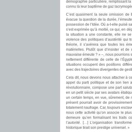
démographie particulière, remplissant la
connu là leur baptême de gaz lacrymogè
C’est quasiment la seule omission de 
évacue la question de la durée, l’émeut
possession de l’Idée. Où a-t-elle puisé s
s’est exprimée qu’à moitié, ce qui, en dép
la situation a une constante, elle ne s
violence des politiques d’austérité qui t
théorie, il s’avérera que toutes les é
matérielles. Plutôt que d’insister et 
mauvaise émeute ? » ‒, nous pourrions sa
nettement différente de celle de l’Égy
situations occupent des positions diffé
avec des trajectoires divergentes de gesti
Cela dit, nous devons nous attacher à c
appel du parti politique et de son lien
révolutionnaire, compose une part salutai
en un petit siècle par ses avatars étatiq
un certain temps, en vue, sûrement, de m
présent pourrait avoir de provisoireme
totalement naufrage. Car, toujours esclave 
nous cette activité qu’on associe le plus 
demeure qu’en formalisant les traits co
l’
autorité
. […] L’organisation transforme
historique tirait son prestige universel. »