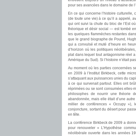
entretient toujours un niveau d’abstract
pour ses avancées dans le domaine de l’o
En ce qui concerne l’histoire culturelle,
(de toute une vie) à ce qu’il a appelé,
qui ont suivi la chute du bloc de l’Est 
théorique et désir social — est tombé e
les quelques flammèches restantes dans le
que le grand biographe de Pound, Hugh 
qui a convulsé et muté d’heure en heure
d’horizon où les politiques néolibérale
plat dans lequel tout antagonisme réel 
Amérique du Sud). Si l’histoire n’était pa
Au moment où les parties concernées se
en 2009 à l’Institut Birkbeck, cette micr
s’attaquant aux puissances unies du capita
à ce qui survenait partout. Elles ont brûl
réprimées ou se sont consumées elles-mê
philosophes de nourrir une théorie d
abandonnée, mais elle était d’une autre
millier de conférences « Occupy »), l
conjoncture, sortant du désert pour passe
en tête.
La conférence Birkbeck de 2009 a donné 
pour renouveler « L’Hypothèse commun
néolibérale ouverte dans les années 19