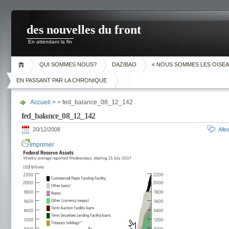
des nouvelles du front
En attendant la fin
QUI SOMMES NOUS?
DAZIBAO
« NOUS SOMMES LES OISEA
EN PASSANT PAR LA CHRONIQUE
Accueil
> > fed_balance_08_12_142
fed_balance_08_12_142
20/12/2008
All
Imprimer