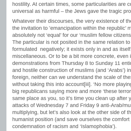
hostility. At certain times, some particularities are 
universal as harmful – the Jews gave the tragic pro
Whatever their discourses, the very existence of 
the invitation to ’emancipation within the republic’ 
absolutely not ‘equal’ for our ‘muslim fellow citizens’
The particular is not posited in the same relation to 
formulated negatively; it exists only in and as itself; 
miscellaneous. Or to be a bit more concrete, even 
demonstrations from Thursday 8 to Sunday 11 entire
and hostile construction of muslims (and ‘Arabs’) 
foreign, neither can we understand the scale of th
without taking this into account[iii]. ‘No more playi
big republicans saying more and more ‘these terro
same place as you, so it’s time you clean up after yo
attacks of Wednesday 7 and Friday 9 anti-Arab/mu
multiplying, but let’s also look at the other side of 
humanist position (and save ourselves the comfort
condemnation of racism and ‘Islamophobia’).