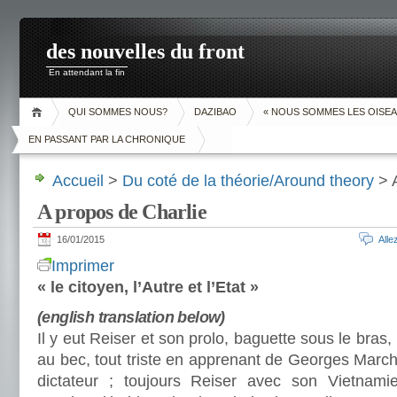
des nouvelles du front
En attendant la fin
QUI SOMMES NOUS?
DAZIBAO
« NOUS SOMMES LES OISEA
EN PASSANT PAR LA CHRONIQUE
Accueil
>
Du coté de la théorie/Around theory
> A
A propos de Charlie
16/01/2015
All
Imprimer
« le citoyen, l’Autre et l’Etat »
(english translation below)
Il y eut Reiser et son prolo, baguette sous le bras, 
au bec, tout triste en apprenant de Georges Marcha
dictateur ; toujours Reiser avec son Vietnami