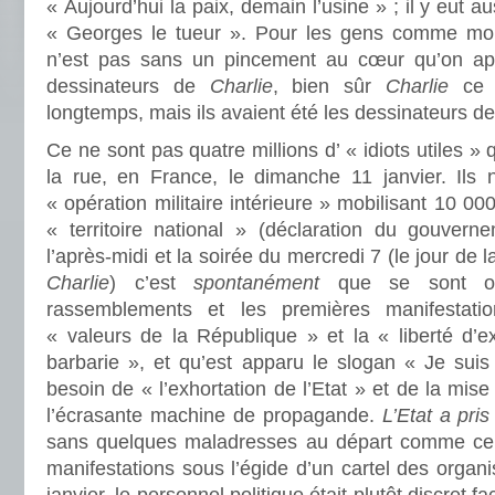
« Aujourd’hui la paix, demain l’usine » ; il y eut au
« Georges le tueur ». Pour les gens comme moi
n’est pas sans un pincement au cœur qu’on a
dessinateurs de
Charlie
, bien sûr
Charlie
ce n
longtemps, mais ils avaient été les dessinateurs d
Ce ne sont pas quatre millions d’ « idiots utiles 
la rue, en France, le dimanche 11 janvier. Ils
« opération militaire intérieure » mobilisant 10 00
« territoire national » (déclaration du gouvern
l’après-midi et la soirée du mercredi 7 (le jour de l
Charlie
) c’est
spontanément
que se sont org
rassemblements et les premières manifestat
« valeurs de la République » et la « liberté d’e
barbarie », et qu’est apparu le slogan « Je suis C
besoin de « l’exhortation de l’Etat » et de la mise
l’écrasante machine de propagande.
L’Etat a pri
sans quelques maladresses au départ comme cell
manifestations sous l’égide d’un cartel des organi