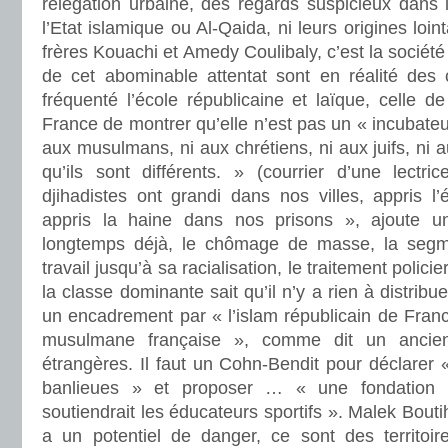
relégation urbaine, des regards suspicieux dans 
l’Etat islamique ou Al-Qaida, ni leurs origines loin
frères Kouachi et Amedy Coulibaly, c’est la société
de cet abominable attentat sont en réalité des c
fréquenté l’école républicaine et laïque, celle de
France de montrer qu’elle n’est pas un « incubateur
aux musulmans, ni aux chrétiens, ni aux juifs, ni 
qu’ils sont différents. » (courrier d’une lectr
djihadistes ont grandi dans nos villes, appris l
appris la haine dans nos prisons », ajoute un
longtemps déjà, le chômage de masse, la seg
travail jusqu’à sa racialisation, le traitement polici
la classe dominante sait qu’il n’y a rien à distribuer
un encadrement par « l’islam républicain de Fran
musulmane française », comme dit un ancien 
étrangères. Il faut un Cohn-Bendit pour déclarer « 
banlieues » et proposer … « une fondation n
soutiendrait les éducateurs sportifs ». Malek Boutih 
a un potentiel de danger, ce sont des territoire