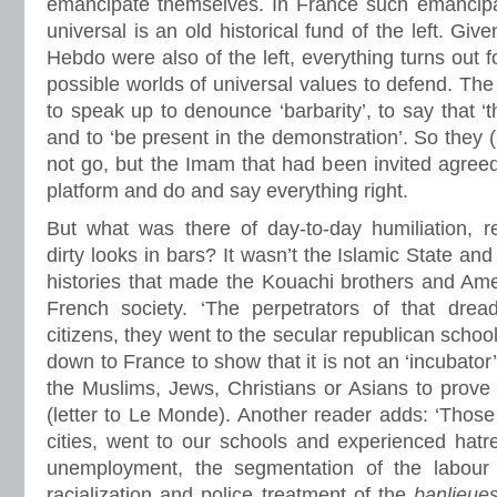
emancipate themselves. In France such emancipa
universal is an old historical fund of the left. Giv
Hebdo were also of the left, everything turns out fo
possible worlds of universal values to defend. The
to speak up to denounce ‘barbarity’, to say that ‘th
and to ‘be present in the demonstration’. So they
not go, but the Imam that had been invited agreed 
platform and do and say everything right.
But what was there of day-to-day humiliation, re
dirty looks in bars? It wasn’t the Islamic State an
histories that made the Kouachi brothers and Ame
French society. ‘The perpetrators of that drea
citizens, they went to the secular republican school, 
down to France to show that it is not an ‘incubator’
the Muslims, Jews, Christians or Asians to prove 
(letter to Le Monde). Another reader adds: ‘Those 
cities, went to our schools and experienced hatr
unemployment, the segmentation of the labour 
racialization and police treatment of the
banlieue