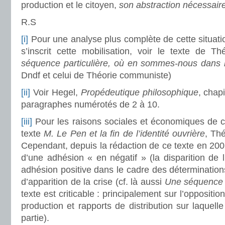
production et le citoyen,
son abstraction nécessair
R.S
[i]
Pour une analyse plus complète de cette situatio
s’inscrit cette mobilisation, voir le texte de 
séquence particulière, où en sommes-nous dans l
Dndf et celui de Théorie communiste)
[ii]
Voir Hegel,
Propédeutique philosophique
, chap
paragraphes numérotés de 2 à 10.
[iii]
Pour les raisons sociales et économiques de cet
texte
M. Le Pen et la fin de l’identité ouvrière
, Th
Cependant, depuis la rédaction de ce texte en 2
d’une adhésion « en négatif » (la disparition de l
adhésion positive dans le cadre des détermination
d’apparition de la crise (cf. là aussi
Une séquence p
texte est criticable : principalement sur l’oppositio
production et rapports de distribution sur laquell
partie).