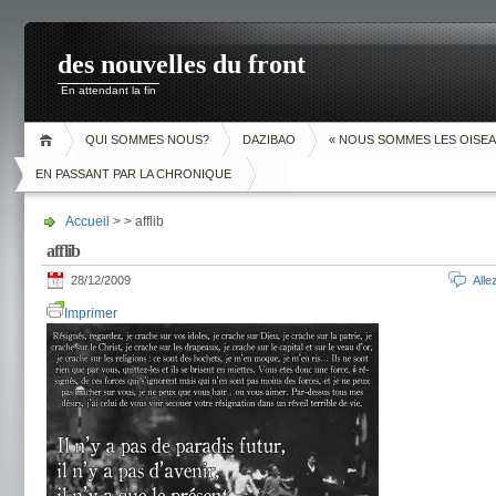
des nouvelles du front
En attendant la fin
QUI SOMMES NOUS?
DAZIBAO
« NOUS SOMMES LES OISEA
EN PASSANT PAR LA CHRONIQUE
Accueil
> > afflib
afflib
28/12/2009
All
Imprimer